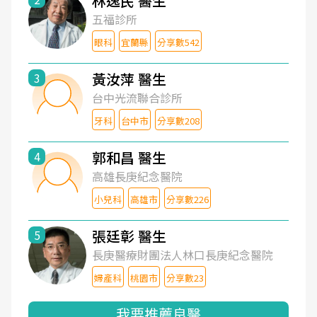
林逸民 醫生
五福診所
眼科
宜蘭縣
分享數542
黃汝萍 醫生
3
台中光流聯合診所
牙科
台中市
分享數208
郭和昌 醫生
4
高雄長庚紀念醫院
小兒科
高雄市
分享數226
張廷彰 醫生
5
長庚醫療財團法人林口長庚紀念醫院
婦產科
桃園市
分享數23
我要推薦良醫