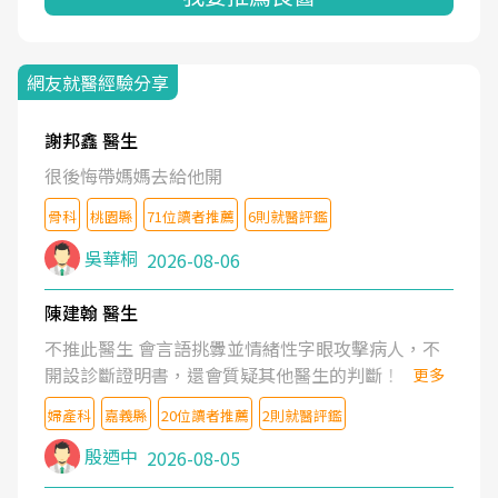
網友就醫經驗分享
謝邦鑫 醫生
很後悔帶媽媽去給他開
骨科
桃園縣
71位讀者推薦
6則就醫評鑑
吳華桐
2026-08-06
陳建翰 醫生
不推此醫生 會言語挑釁並情緒性字眼攻擊病人，不
開設診斷證明書，還會質疑其他醫生的判斷！
更多
婦產科
嘉義縣
20位讀者推薦
2則就醫評鑑
殷迺中
2026-08-05