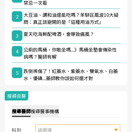
禁忌一次看
大豆油、調和油還能吃嗎？苯駢芘風波10大疑
2
問：真正該避開的是「這種用油方式」
夏天吃海鮮配啤酒，會導致痛風？
3
公廁的馬桶，你敢坐嗎...》馬桶坐墊會傳染性
4
病嗎？醫師有解
跌倒擦傷了！紅藥水、紫藥水、雙氧水、白藥
5
水、優碘...藥師教你該如何選才對
搜尋良醫
搜尋
醫師
搜尋
醫事機構
科別
請選擇