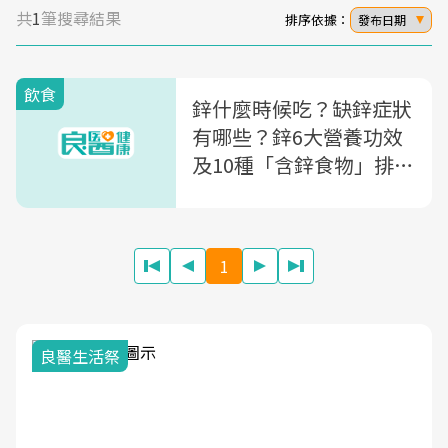
共
1
筆搜尋結果
排序依據：
發布日期
飲食
鋅什麼時候吃？缺鋅症狀
有哪些？鋅6大營養功效
及10種「含鋅食物」排行
榜大公開
1
良醫生活祭