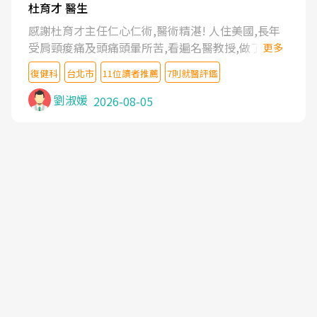
杜育才 醫生
感謝杜育才主任仁心仁術,醫術精湛! 人住美國,長年
受肩頸痠痛及頭痛頭暈所苦,看遍名醫教授,做了各種
更多
檢查,也嘗試過西醫打針,中醫針灸及物理徒手治療都
復健科
台北市
11位讀者推薦
7則就醫評鑑
沒有用,後來連吃到嗎啡類止痛藥都效果有限,只是壓
症狀,沒多久就痛起來,多年失眠嚴重影響生活品質.
劉淑媛
2026-08-05
台灣親友介紹忠孝醫院杜育才主任是頸頭症候群專
家,上網搜尋杜主任相關文章新聞跟網路評價之後,下
定決心飛回台北找杜醫師診治. 杜主任的乾針跟增生
治療真的很厲害,第一次乾針就覺得整個肩頸鬆開,回
家特別好睡,經過幾次治療,長年頑疾已經好了大半,杜
主任除了打針超厲害,還會一直交代要改善姿勢跟好
好做運動,看診態度親切溫暖,真的是不可多得的良醫,
大力推荐!