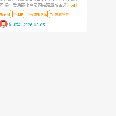
國,長年受肩頸痠痛及頭痛頭暈所苦,看遍名醫
更多
教授,做了各種檢查,也嘗試過西醫打針,中醫
復健科
台北市
11位讀者推薦
7則就醫評鑑
針灸及物理徒手治療都沒有用,後來連吃到嗎
啡類止痛藥都效果有限,只是壓症狀,沒多久就
劉淑媛
2026-08-05
痛起來,多年失眠嚴重影響生活品質. 台灣親
友介紹忠孝醫院杜育才主任是頸頭症候群專
家,上網搜尋杜主任相關文章新聞跟網路評價
之後,下定決心飛回台北找杜醫師診治. 杜主
任的乾針跟增生治療真的很厲害,第一次乾針
就覺得整個肩頸鬆開,回家特別好睡,經過幾次
治療,長年頑疾已經好了大半,杜主任除了打針
超厲害,還會一直交代要改善姿勢跟好好做運
動,看診態度親切溫暖,真的是不可多得的良
醫,大力推荐!