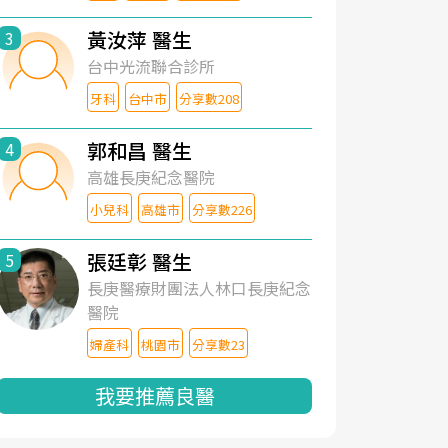
黃汝萍 醫生
3
台中光流聯合診所
牙科
台中市
分享數208
郭和昌 醫生
4
高雄長庚紀念醫院
小兒科
高雄市
分享數226
張廷彰 醫生
5
長庚醫療財團法人林口長庚紀念
醫院
婦產科
桃園市
分享數23
我要推薦良醫