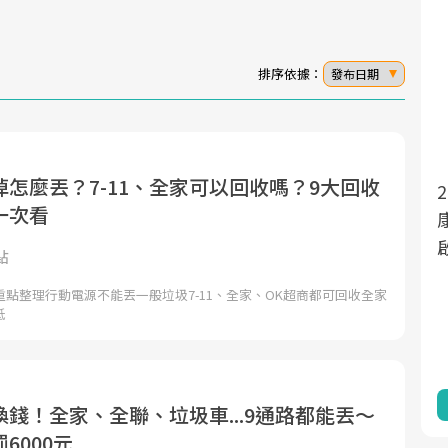
排序依據：
發布日期
怎麼丟？7-11、全家可以回收嗎？9大回收
面對超高齡社會的浪潮，台灣正在快速邁
2025年，就到良醫生活祭體驗「一站式健
一次看
向「健康照護」的新時代。隨著國家政策
康新生活」，從講座、體驗到運動，全面
如「健康台灣推動委員會」與「長照3.0」
啟動你的健康革命！
點
的推進，「預防醫學」已成全民關注的核
點整理行動電源不能丟一般垃圾7-11、全家、OK超商都可回收全家
心議題。然而，健檢不只是醫療院所的服
抵
務，更是民眾了解自身健康狀況、啟動健
康管理的重要起點。
前往專題
前往專題
錢！全家、全聯、垃圾車...9通路都能丟～
6000元