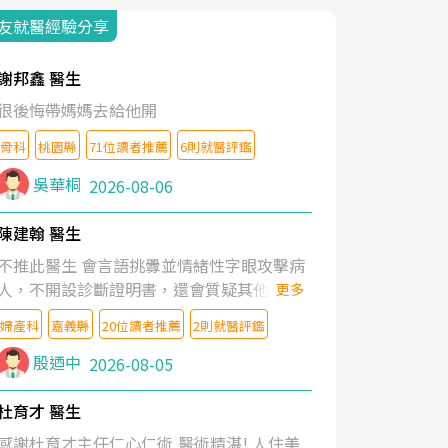
友就醫經驗分享
謝邦鑫 醫生
很後悔帶媽媽去給他開
骨科
桃園縣
71位讀者推薦
6則就醫評鑑
吳華桐
2026-08-06
陳建翰 醫生
不推此醫生 會言語挑釁並情緒性字眼攻擊病
人，不開設診斷證明書，還會質疑其他醫生
更多
的判斷！
婦產科
嘉義縣
20位讀者推薦
2則就醫評鑑
殷迺中
2026-08-05
杜育才 醫生
感謝杜育才主任仁心仁術,醫術精湛! 人住美