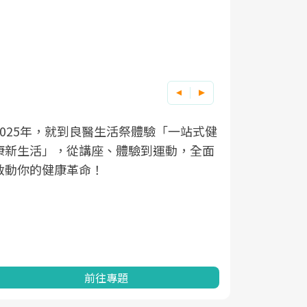
良醫健康網從「換季的身體變化」出發，
根據不同性
因應超高齡
透過醫學觀點與日常感受的對話，建立對
在、未來的
「2025
亞健康的認知，進而引導實際的改善行
知道該如何
促進為目的
動。
健康的關鍵
分析進行全
灣健康促進
前往專題