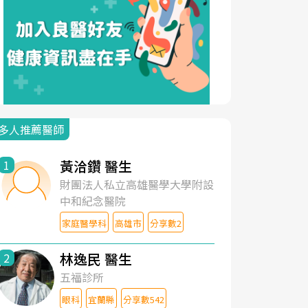
多人推薦醫師
黃洽鑽 醫生
1
財團法人私立高雄醫學大學附設
中和紀念醫院
家庭醫學科
高雄市
分享數2
林逸民 醫生
2
五福診所
眼科
宜蘭縣
分享數542