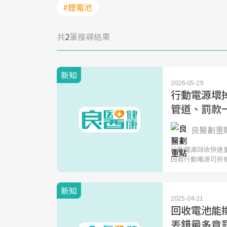
#鋰電池
共
2
筆搜尋結果
新知
2026-05-29
行動電源壞掉
管道、罰款
良醫劃重
行動電源回收快速重
回收行動電源可折
新知
2025-04-21
回收電池能換
丟錯最多竟罰