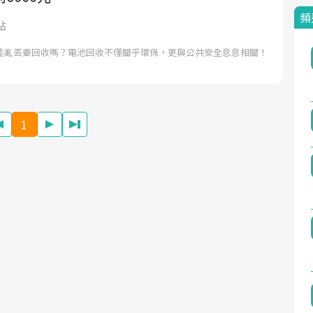
頻
點
能亂丟要回收嗎？電池回收不僅關乎環保，更與公共安全息息相關！
1