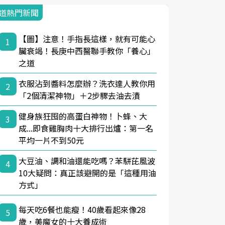
道熱門新聞
【圖】注意！手指長這樣，就有可能心
1
臟衰竭！長庚中西醫聯手教你「養心」
之道
衣服沾到醬料怎麼辦？洗衣達人教你用
2
「2個清潔神物」＋2步驟去油去漬
健身族狂囤的高蛋白神物！卜蜂、大
3
成...即食雞胸肉十大排行出爐：第一名
平均一片不到50元
大豆油、調和油還能吃嗎？苯駢芘風波
4
10大疑問：真正該避開的是「這種用油
方式」
每天吃6餐也能瘦！40歲看起來像28
5
歲，美魔女的十大養成術