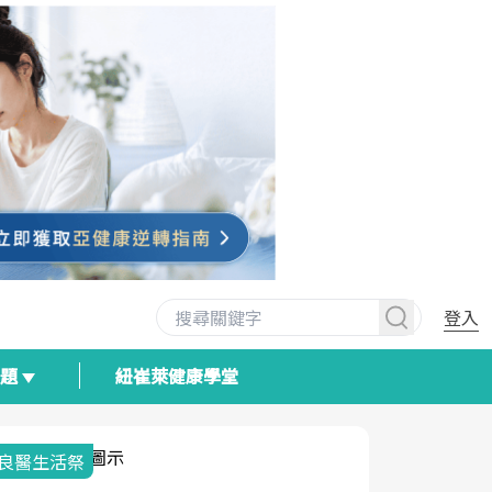
登入
專題
紐崔萊健康學堂
我與健康韌性的距離
荷爾蒙時光
2025健檢