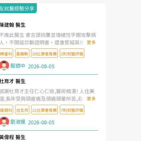
友就醫經驗分享
陳建翰 醫生
不推此醫生 會言語挑釁並情緒性字眼攻擊病
人，不開設診斷證明書，還會質疑其他醫生
更多
的判斷！
婦產科
嘉義縣
20位讀者推薦
2則就醫評鑑
殷迺中
2026-08-05
杜育才 醫生
感謝杜育才主任仁心仁術,醫術精湛! 人住美
國,長年受肩頸痠痛及頭痛頭暈所苦,看遍名醫
更多
教授,做了各種檢查,也嘗試過西醫打針,中醫
復健科
台北市
11位讀者推薦
7則就醫評鑑
針灸及物理徒手治療都沒有用,後來連吃到嗎
啡類止痛藥都效果有限,只是壓症狀,沒多久就
劉淑媛
2026-08-05
痛起來,多年失眠嚴重影響生活品質. 台灣親
友介紹忠孝醫院杜育才主任是頸頭症候群專
黃偉程 醫生