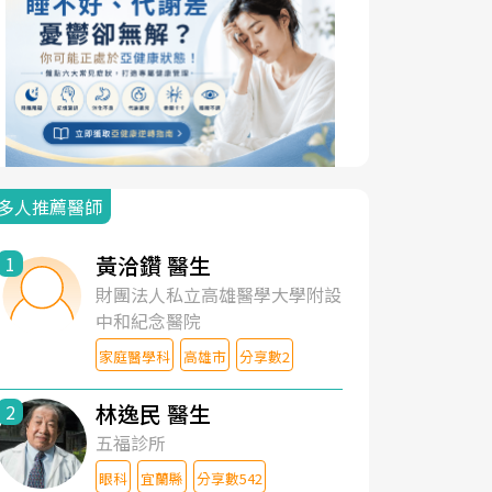
多人推薦醫師
黃洽鑽 醫生
1
財團法人私立高雄醫學大學附設
中和紀念醫院
家庭醫學科
高雄市
分享數2
林逸民 醫生
2
五福診所
眼科
宜蘭縣
分享數542