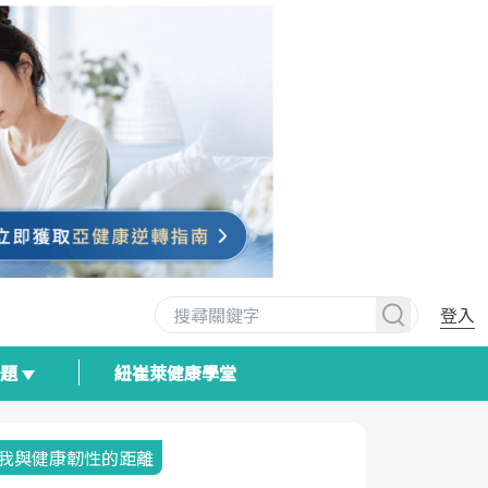
登入
專題
紐崔萊健康學堂
我與健康韌性的距離
荷爾蒙時光
2025健檢