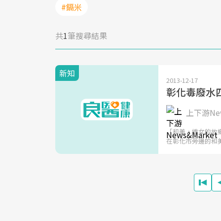
#鎘米
共
1
筆搜尋結果
新知
2013-12-17
彰化毒廢水
上下游New
「和美，織女的故
在彰化市旁邊的和