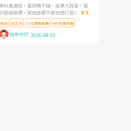
家,上網搜尋杜主任相關文章新聞跟網路評價
骨科黃偉程，看評價不錯，結果大踩雷！看
之後,下定決心飛回台北找杜醫師診治. 杜主
診超級隨便，連檢查都不做就想打發病人，
更多
任的乾針跟增生治療真的很厲害,第一次乾針
還好大的官威 ... 想詢問病情還被陰陽怪氣嘲
就覺得整個肩頸鬆開,回家特別好睡,經過幾次
骨科
台北市
72位讀者推薦
4則就醫評鑑
諷一番。可能好評帶來的大頭症，變得自負
治療,長年頑疾已經好了大半,杜主任除了打針
不尊重病人。醫術也不行，畢竟連檢查都懶
台中分行
2026-08-03
超厲害,還會一直交代要改善姿勢跟好好做運
得做，治療會有用才怪。大家避雷吧！
動,看診態度親切溫暖,真的是不可多得的良
醫,大力推荐!