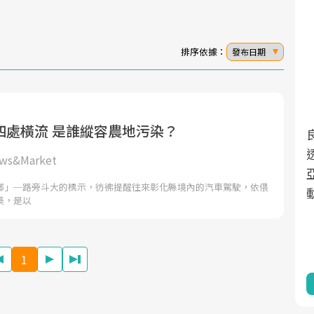
排序依據：
發布日期
四處橫流 是誰縱容農地污染？
面對超高齡社會的浪潮，台灣正在快速邁
2025年，就到良醫生活祭體驗「一站式健
向「健康照護」的新時代。隨著國家政策
康新生活」，從講座、體驗到運動，全面
s&Market
如「健康台灣推動委員會」與「長照3.0」
啟動你的健康革命！
鄉」─路旁斗大的標示，彷彿提醒往來彰化縣境內的汽車駕駛，依偎
的推進，「預防醫學」已成全民關注的核
美，是以
心議題。然而，健檢不只是醫療院所的服
務，更是民眾了解自身健康狀況、啟動健
康管理的重要起點。
1
前往專題
前往專題