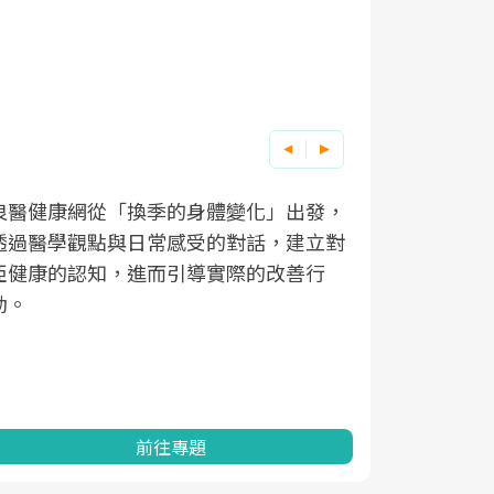
良醫健康網從「換季的身體變化」出發，
根據不同性
因應超高齡
透過醫學觀點與日常感受的對話，建立對
在、未來的
「2025
亞健康的認知，進而引導實際的改善行
知道該如何
促進為目的
動。
健康的關鍵
分析進行全
灣健康促進
前往專題