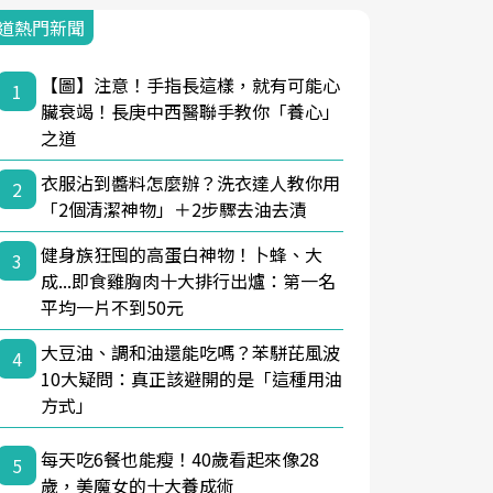
道熱門新聞
【圖】注意！手指長這樣，就有可能心
1
臟衰竭！長庚中西醫聯手教你「養心」
之道
衣服沾到醬料怎麼辦？洗衣達人教你用
2
「2個清潔神物」＋2步驟去油去漬
健身族狂囤的高蛋白神物！卜蜂、大
3
成...即食雞胸肉十大排行出爐：第一名
平均一片不到50元
大豆油、調和油還能吃嗎？苯駢芘風波
4
10大疑問：真正該避開的是「這種用油
方式」
每天吃6餐也能瘦！40歲看起來像28
5
歲，美魔女的十大養成術