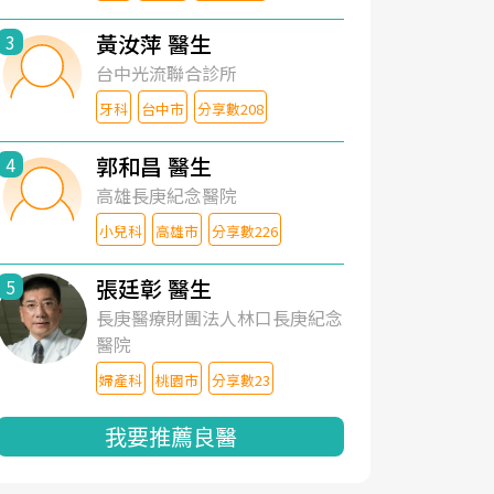
黃汝萍 醫生
3
台中光流聯合診所
牙科
台中市
分享數208
郭和昌 醫生
4
高雄長庚紀念醫院
小兒科
高雄市
分享數226
張廷彰 醫生
5
長庚醫療財團法人林口長庚紀念
醫院
婦產科
桃園市
分享數23
我要推薦良醫