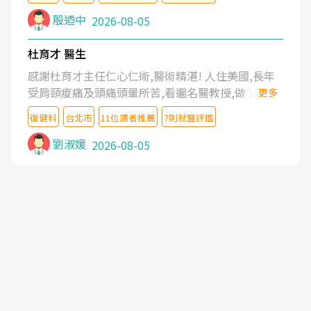
殷迺中
2026-08-05
杜育才 醫生
感謝杜育才主任仁心仁術,醫術精湛! 人住美國,長年
受肩頸痠痛及頭痛頭暈所苦,看遍名醫教授,做了各種
更多
檢查,也嘗試過西醫打針,中醫針灸及物理徒手治療都
復健科
台北市
11位讀者推薦
7則就醫評鑑
沒有用,後來連吃到嗎啡類止痛藥都效果有限,只是壓
症狀,沒多久就痛起來,多年失眠嚴重影響生活品質.
劉淑媛
2026-08-05
台灣親友介紹忠孝醫院杜育才主任是頸頭症候群專
家,上網搜尋杜主任相關文章新聞跟網路評價之後,下
定決心飛回台北找杜醫師診治. 杜主任的乾針跟增生
治療真的很厲害,第一次乾針就覺得整個肩頸鬆開,回
家特別好睡,經過幾次治療,長年頑疾已經好了大半,杜
主任除了打針超厲害,還會一直交代要改善姿勢跟好
好做運動,看診態度親切溫暖,真的是不可多得的良醫,
大力推荐!