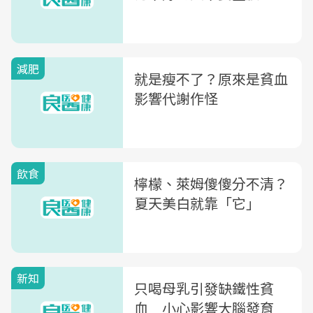
減肥
就是瘦不了？原來是貧血
影響代謝作怪
飲食
檸檬、萊姆傻傻分不清？
夏天美白就靠「它」
新知
只喝母乳引發缺鐵性貧
血 小心影響大腦發育