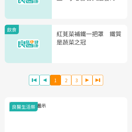
飲食
紅莧菜補鐵一把罩 鐵質
是蔬菜之冠
1
2
3
良醫生活祭