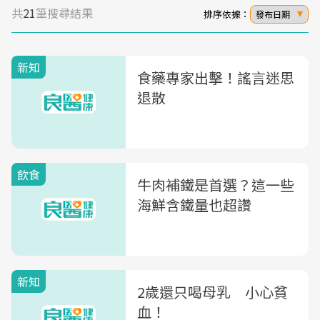
共
21
筆搜尋結果
排序依據：
發布日期
新知
食藥專家出擊！謠言迷思
退散
飲食
牛肉補鐵是首選？這一些
海鮮含鐵量也超讚
新知
2歲還只喝母乳 小心貧
血！