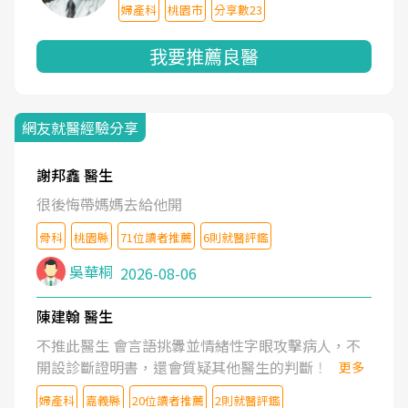
婦產科
桃園市
分享數23
我要推薦良醫
網友就醫經驗分享
謝邦鑫 醫生
很後悔帶媽媽去給他開
骨科
桃園縣
71位讀者推薦
6則就醫評鑑
吳華桐
2026-08-06
陳建翰 醫生
不推此醫生 會言語挑釁並情緒性字眼攻擊病人，不
開設診斷證明書，還會質疑其他醫生的判斷！
更多
婦產科
嘉義縣
20位讀者推薦
2則就醫評鑑