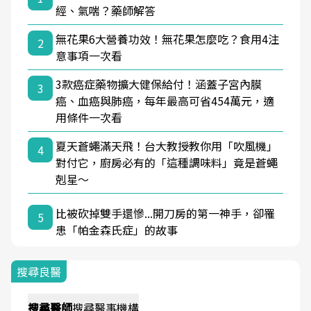
經、氣喘？藥師解答
無花果6大營養功效！無花果怎麼吃？食用4注
2
意事項一次看
3款癌症藥物擴大健保給付！涵蓋子宮內膜
3
癌、血癌與肺癌，每年最高可省454萬元，適
用條件一次看
夏天蒼蠅滿天飛！台大教授教你用「吹風機」
4
對付它，廚房必有的「這種調味料」竟是蒼蠅
剋星～
比被砍掉雙手還慘...開刀房的第一神手，卻罹
5
患「帕金森氏症」的故事
搜尋良醫
搜尋
醫師
搜尋
醫事機構