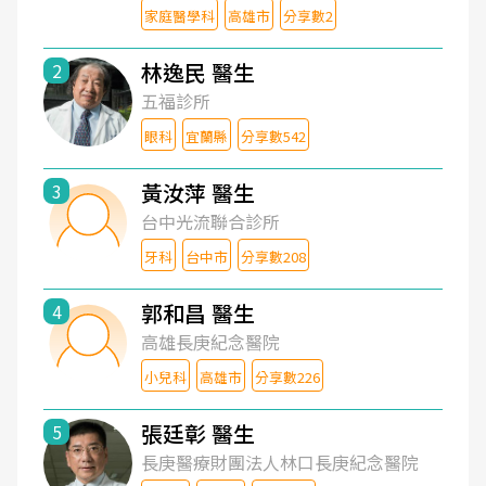
家庭醫學科
高雄市
分享數2
林逸民 醫生
2
五福診所
眼科
宜蘭縣
分享數542
黃汝萍 醫生
3
台中光流聯合診所
牙科
台中市
分享數208
郭和昌 醫生
4
高雄長庚紀念醫院
小兒科
高雄市
分享數226
張廷彰 醫生
5
長庚醫療財團法人林口長庚紀念醫院