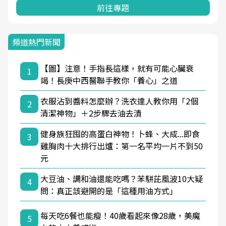
前往專題
頻道熱門新聞
【圖】注意！手指長這樣，就有可能心臟衰
1
竭！長庚中西醫聯手教你「養心」之道
衣服沾到醬料怎麼辦？洗衣達人教你用「2個
2
清潔神物」＋2步驟去油去漬
健身族狂囤的高蛋白神物！卜蜂、大成...即食
3
雞胸肉十大排行出爐：第一名平均一片不到50
元
大豆油、調和油還能吃嗎？苯駢芘風波10大疑
4
問：真正該避開的是「這種用油方式」
每天吃6餐也能瘦！40歲看起來像28歲，美魔
5