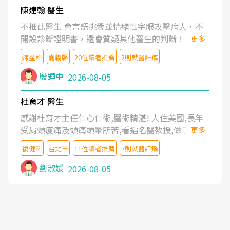
陳建翰 醫生
不推此醫生 會言語挑釁並情緒性字眼攻擊病人，不
開設診斷證明書，還會質疑其他醫生的判斷！
更多
婦產科
嘉義縣
20位讀者推薦
2則就醫評鑑
殷迺中
2026-08-05
杜育才 醫生
感謝杜育才主任仁心仁術,醫術精湛! 人住美國,長年
受肩頸痠痛及頭痛頭暈所苦,看遍名醫教授,做了各種
更多
檢查,也嘗試過西醫打針,中醫針灸及物理徒手治療都
復健科
台北市
11位讀者推薦
7則就醫評鑑
沒有用,後來連吃到嗎啡類止痛藥都效果有限,只是壓
症狀,沒多久就痛起來,多年失眠嚴重影響生活品質.
劉淑媛
2026-08-05
台灣親友介紹忠孝醫院杜育才主任是頸頭症候群專
家,上網搜尋杜主任相關文章新聞跟網路評價之後,下
定決心飛回台北找杜醫師診治. 杜主任的乾針跟增生
治療真的很厲害,第一次乾針就覺得整個肩頸鬆開,回
家特別好睡,經過幾次治療,長年頑疾已經好了大半,杜