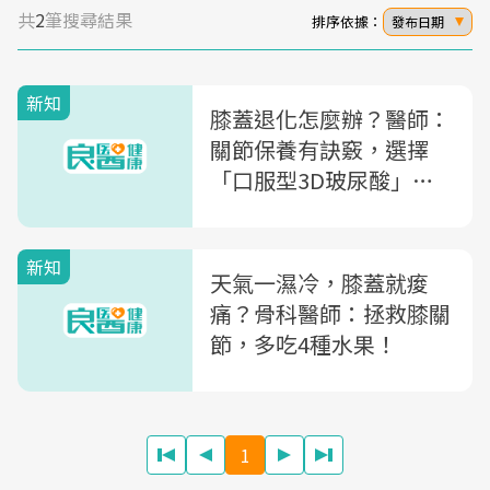
共
2
筆搜尋結果
排序依據：
發布日期
新知
膝蓋退化怎麼辦？醫師：
關節保養有訣竅，選擇
「口服型3D玻尿酸」更
有效
sponsor
新知
天氣一濕冷，膝蓋就痠
痛？骨科醫師：拯救膝關
節，多吃4種水果！
1