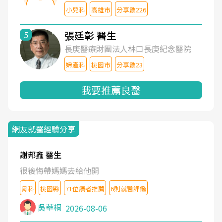
小兒科
高雄市
分享數226
張廷彰 醫生
5
長庚醫療財團法人林口長庚紀念醫院
婦產科
桃園市
分享數23
我要推薦良醫
網友就醫經驗分享
謝邦鑫 醫生
很後悔帶媽媽去給他開
骨科
桃園縣
71位讀者推薦
6則就醫評鑑
吳華桐
2026-08-06