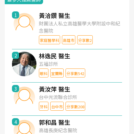
黃洽鑽 醫生
1
財團法人私立高雄醫學大學附設中和紀
念醫院
家庭醫學科
高雄市
分享數2
林逸民 醫生
2
五福診所
眼科
宜蘭縣
分享數542
黃汝萍 醫生
3
台中光流聯合診所
牙科
台中市
分享數208
郭和昌 醫生
4
高雄長庚紀念醫院