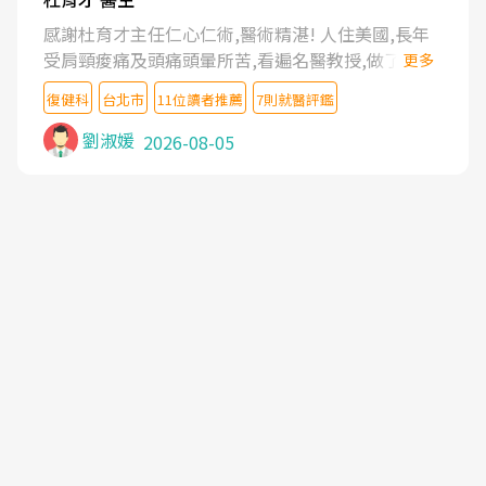
感謝杜育才主任仁心仁術,醫術精湛! 人住美國,長年
受肩頸痠痛及頭痛頭暈所苦,看遍名醫教授,做了各種
更多
檢查,也嘗試過西醫打針,中醫針灸及物理徒手治療都
復健科
台北市
11位讀者推薦
7則就醫評鑑
沒有用,後來連吃到嗎啡類止痛藥都效果有限,只是壓
症狀,沒多久就痛起來,多年失眠嚴重影響生活品質.
劉淑媛
2026-08-05
台灣親友介紹忠孝醫院杜育才主任是頸頭症候群專
家,上網搜尋杜主任相關文章新聞跟網路評價之後,下
定決心飛回台北找杜醫師診治. 杜主任的乾針跟增生
治療真的很厲害,第一次乾針就覺得整個肩頸鬆開,回
家特別好睡,經過幾次治療,長年頑疾已經好了大半,杜
主任除了打針超厲害,還會一直交代要改善姿勢跟好
好做運動,看診態度親切溫暖,真的是不可多得的良醫,
大力推荐!