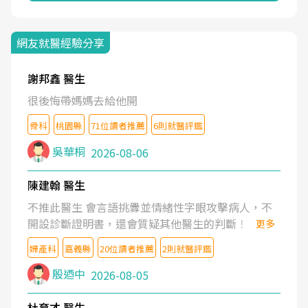
網友就醫經驗分享
謝邦鑫 醫生
很後悔帶媽媽去給他開
骨科
桃園縣
71位讀者推薦
6則就醫評鑑
吳華桐
2026-08-06
陳建翰 醫生
不推此醫生 會言語挑釁並情緒性字眼攻擊病人，不
開設診斷證明書，還會質疑其他醫生的判斷！
更多
婦產科
嘉義縣
20位讀者推薦
2則就醫評鑑
殷迺中
2026-08-05
杜育才 醫生