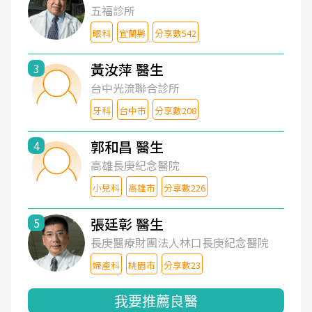
五福診所
眼科
宜蘭縣
分享數542
黃汝萍 醫生
3
台中光流聯合診所
牙科
台中市
分享數208
郭和昌 醫生
4
高雄長庚紀念醫院
小兒科
高雄市
分享數226
張廷彰 醫生
5
長庚醫療財團法人林口長庚紀念醫院
婦產科
桃園市
分享數23
我要推薦良醫