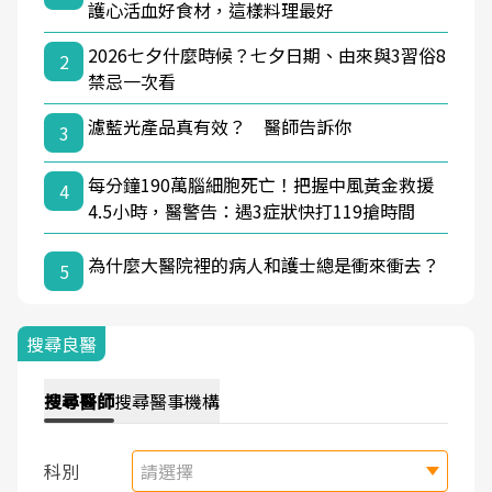
護心活血好食材，這樣料理最好
2026七夕什麼時候？七夕日期、由來與3習俗8
2
禁忌一次看
濾藍光產品真有效？ 醫師告訴你
3
每分鐘190萬腦細胞死亡！把握中風黃金救援
4
4.5小時，醫警告：遇3症狀快打119搶時間
為什麼大醫院裡的病人和護士總是衝來衝去？
5
搜尋良醫
搜尋
醫師
搜尋
醫事機構
科別
請選擇