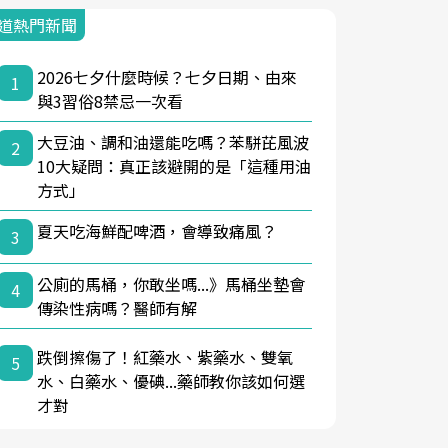
道熱門新聞
2026七夕什麼時候？七夕日期、由來
1
與3習俗8禁忌一次看
大豆油、調和油還能吃嗎？苯駢芘風波
2
10大疑問：真正該避開的是「這種用油
方式」
夏天吃海鮮配啤酒，會導致痛風？
3
公廁的馬桶，你敢坐嗎...》馬桶坐墊會
4
傳染性病嗎？醫師有解
跌倒擦傷了！紅藥水、紫藥水、雙氧
5
水、白藥水、優碘...藥師教你該如何選
才對