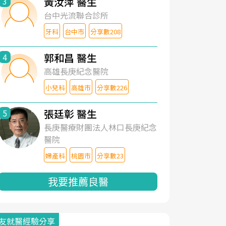
黃汝萍 醫生
3
台中光流聯合診所
牙科
台中市
分享數208
郭和昌 醫生
4
高雄長庚紀念醫院
小兒科
高雄市
分享數226
張廷彰 醫生
5
長庚醫療財團法人林口長庚紀念
醫院
婦產科
桃園市
分享數23
我要推薦良醫
友就醫經驗分享