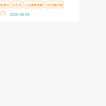
教授,做了各種檢查,也嘗試過西醫打針,中醫
復健科
台北市
11位讀者推薦
7則就醫評鑑
針灸及物理徒手治療都沒有用,後來連吃到嗎
啡類止痛藥都效果有限,只是壓症狀,沒多久就
2026-08-05
痛起來,多年失眠嚴重影響生活品質. 台灣親
友介紹忠孝醫院杜育才主任是頸頭症候群專
家,上網搜尋杜主任相關文章新聞跟網路評價
之後,下定決心飛回台北找杜醫師診治. 杜主
任的乾針跟增生治療真的很厲害,第一次乾針
就覺得整個肩頸鬆開,回家特別好睡,經過幾次
治療,長年頑疾已經好了大半,杜主任除了打針
超厲害,還會一直交代要改善姿勢跟好好做運
動,看診態度親切溫暖,真的是不可多得的良
醫,大力推荐!