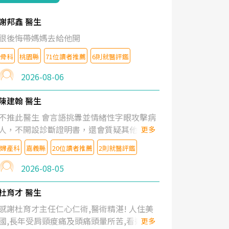
謝邦鑫 醫生
很後悔帶媽媽去給他開
骨科
桃園縣
71位讀者推薦
6則就醫評鑑
2026-08-06
陳建翰 醫生
不推此醫生 會言語挑釁並情緒性字眼攻擊病
人，不開設診斷證明書，還會質疑其他醫生
更多
的判斷！
婦產科
嘉義縣
20位讀者推薦
2則就醫評鑑
2026-08-05
杜育才 醫生
感謝杜育才主任仁心仁術,醫術精湛! 人住美
國,長年受肩頸痠痛及頭痛頭暈所苦,看遍名醫
更多