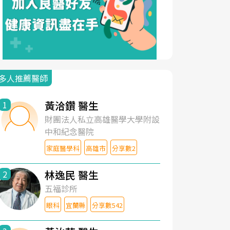
多人推薦醫師
黃洽鑽 醫生
1
財團法人私立高雄醫學大學附設
中和紀念醫院
家庭醫學科
高雄市
分享數2
林逸民 醫生
2
五福診所
眼科
宜蘭縣
分享數542