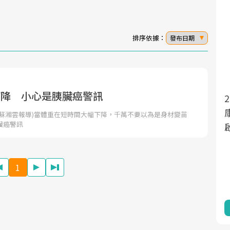
排序依據：
發布日期
下降 小心是胰臟癌警訊
面對超高齡社會的浪潮，台灣正在快速邁
向「健康照護」的新時代。隨著國家政策
者蘇湘雲報導)當體重在短時間大幅下降，千萬不要以為是身材變苗
臟癌警訊
如「健康台灣推動委員會」與「長照3.0」
的推進，「預防醫學」已成全民關注的核
心議題。然而，健檢不只是醫療院所的服
1
務，更是民眾了解自身健康狀況、啟動健
康管理的重要起點。
前往專題