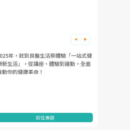
2025年，就到良醫生活祭體驗「一站式健
良醫健康網
根據不同性
因應超高齡
康新生活」，從講座、體驗到運動，全面
透過醫學觀
在、未來的
「2025
啟動你的健康革命！
亞健康的認
知道該如何
促進為目的
動。
健康的關鍵
分析進行全
灣健康促進
前往專題