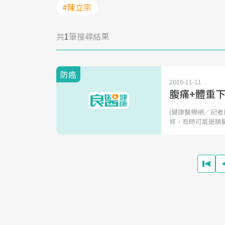
#陳立宗
共
1
筆搜尋結果
防癌
2016-11-11
腹痛+體重
(健康醫療網╱記
條，有時可能是胰