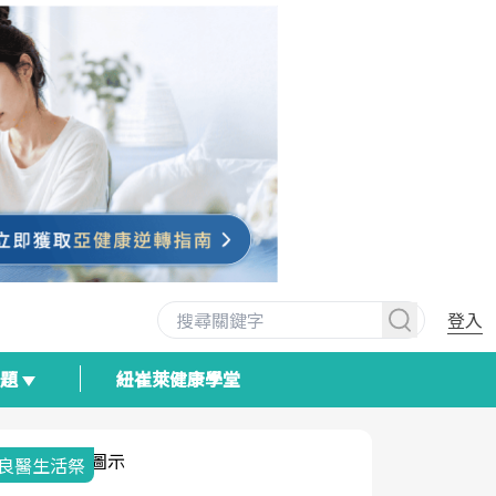
登入
專題
紐崔萊健康學堂
良醫生活祭
我與健康韌
荷爾蒙時光
2025健檢