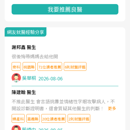
我要推薦良醫
網友就醫經驗分享
謝邦鑫 醫生
很後悔帶媽媽去給他開
骨科
桃園縣
71位讀者推薦
6則就醫評鑑
吳華桐
2026-08-06
陳建翰 醫生
不推此醫生 會言語挑釁並情緒性字眼攻擊病人，不
開設診斷證明書，還會質疑其他醫生的判斷！
更多
婦產科
嘉義縣
20位讀者推薦
2則就醫評鑑
殷迺中