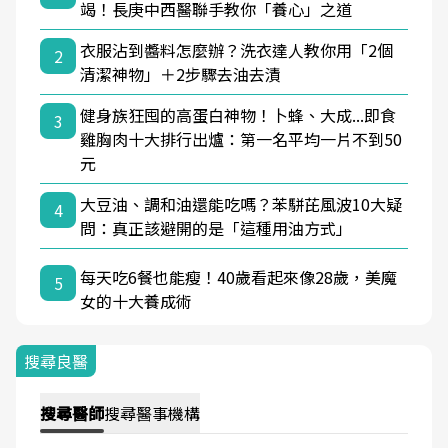
竭！長庚中西醫聯手教你「養心」之道
衣服沾到醬料怎麼辦？洗衣達人教你用「2個
2
清潔神物」＋2步驟去油去漬
健身族狂囤的高蛋白神物！卜蜂、大成...即食
3
雞胸肉十大排行出爐：第一名平均一片不到50
元
大豆油、調和油還能吃嗎？苯駢芘風波10大疑
4
問：真正該避開的是「這種用油方式」
每天吃6餐也能瘦！40歲看起來像28歲，美魔
5
女的十大養成術
搜尋良醫
搜尋
醫師
搜尋
醫事機構