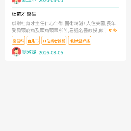
2026-08-05
杜育才 醫生
感謝杜育才主任仁心仁術,醫術精湛! 人住美國,長年
受肩頸痠痛及頭痛頭暈所苦,看遍名醫教授,做了各種
更多
檢查,也嘗試過西醫打針,中醫針灸及物理徒手治療都
復健科
台北市
11位讀者推薦
7則就醫評鑑
沒有用,後來連吃到嗎啡類止痛藥都效果有限,只是壓
症狀,沒多久就痛起來,多年失眠嚴重影響生活品質.
劉淑媛
2026-08-05
台灣親友介紹忠孝醫院杜育才主任是頸頭症候群專
家,上網搜尋杜主任相關文章新聞跟網路評價之後,下
定決心飛回台北找杜醫師診治. 杜主任的乾針跟增生
治療真的很厲害,第一次乾針就覺得整個肩頸鬆開,回
家特別好睡,經過幾次治療,長年頑疾已經好了大半,杜
主任除了打針超厲害,還會一直交代要改善姿勢跟好
好做運動,看診態度親切溫暖,真的是不可多得的良醫,
大力推荐!