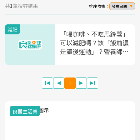
共
1
筆搜尋結果
排序依據：
發布日期
減肥
「喝咖啡、不吃馬鈴薯」
可以減肥嗎？該「飯前還
是飯後運動」？營養師盤
點：14個讓你越減越肥的
「瘦身陷阱」
1
良醫生活祭