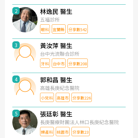
林逸民 醫生
2
五福診所
眼科
宜蘭縣
分享數542
黃汝萍 醫生
3
台中光流聯合診所
牙科
台中市
分享數208
郭和昌 醫生
4
高雄長庚紀念醫院
小兒科
高雄市
分享數226
張廷彰 醫生
5
長庚醫療財團法人林口長庚紀念醫院
婦產科
桃園市
分享數23