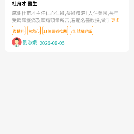
杜育才 醫生
感謝杜育才主任仁心仁術,醫術精湛! 人住美國,長年
受肩頸痠痛及頭痛頭暈所苦,看遍名醫教授,做了各種
更多
檢查,也嘗試過西醫打針,中醫針灸及物理徒手治療都
復健科
台北市
11位讀者推薦
7則就醫評鑑
沒有用,後來連吃到嗎啡類止痛藥都效果有限,只是壓
症狀,沒多久就痛起來,多年失眠嚴重影響生活品質.
劉淑媛
2026-08-05
台灣親友介紹忠孝醫院杜育才主任是頸頭症候群專
家,上網搜尋杜主任相關文章新聞跟網路評價之後,下
定決心飛回台北找杜醫師診治. 杜主任的乾針跟增生
治療真的很厲害,第一次乾針就覺得整個肩頸鬆開,回
家特別好睡,經過幾次治療,長年頑疾已經好了大半,杜
主任除了打針超厲害,還會一直交代要改善姿勢跟好
好做運動,看診態度親切溫暖,真的是不可多得的良醫,
大力推荐!