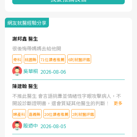
網友就醫經驗分享
謝邦鑫 醫生
很後悔帶媽媽去給他開
骨科
桃園縣
71位讀者推薦
6則就醫評鑑
吳華桐
2026-08-06
陳建翰 醫生
不推此醫生 會言語挑釁並情緒性字眼攻擊病人，不
開設診斷證明書，還會質疑其他醫生的判斷！
更多
婦產科
嘉義縣
20位讀者推薦
2則就醫評鑑
殷迺中
2026-08-05