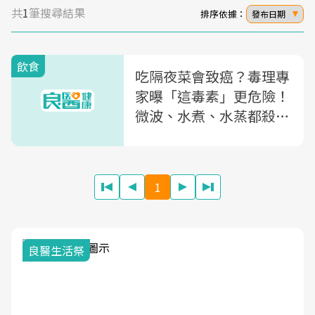
共
1
筆搜尋結果
排序依據：
發布日期
飲食
吃隔夜菜會致癌？毒理專
家曝「這毒素」更危險！
微波、水煮、水蒸都殺不
了...教你5點安心吃
1
良醫生活祭