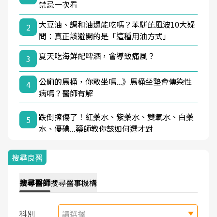
禁忌一次看
大豆油、調和油還能吃嗎？苯駢芘風波10大疑
2
問：真正該避開的是「這種用油方式」
夏天吃海鮮配啤酒，會導致痛風？
3
公廁的馬桶，你敢坐嗎...》馬桶坐墊會傳染性
4
病嗎？醫師有解
跌倒擦傷了！紅藥水、紫藥水、雙氧水、白藥
5
水、優碘...藥師教你該如何選才對
搜尋良醫
搜尋
醫師
搜尋
醫事機構
科別
請選擇