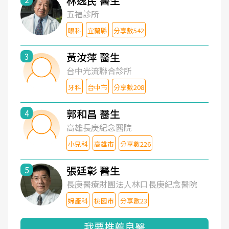
林逸民 醫生
五福診所
眼科
宜蘭縣
分享數542
黃汝萍 醫生
3
台中光流聯合診所
牙科
台中市
分享數208
郭和昌 醫生
4
高雄長庚紀念醫院
小兒科
高雄市
分享數226
張廷彰 醫生
5
長庚醫療財團法人林口長庚紀念醫院
婦產科
桃園市
分享數23
我要推薦良醫