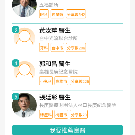
五福診所
眼科
宜蘭縣
分享數542
黃汝萍 醫生
3
台中光流聯合診所
牙科
台中市
分享數208
郭和昌 醫生
4
高雄長庚紀念醫院
小兒科
高雄市
分享數226
張廷彰 醫生
5
長庚醫療財團法人林口長庚紀念醫院
婦產科
桃園市
分享數23
我要推薦良醫