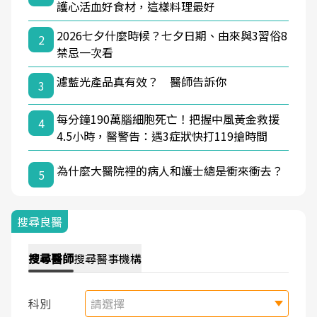
護心活血好食材，這樣料理最好
2026七夕什麼時候？七夕日期、由來與3習俗8
2
禁忌一次看
濾藍光產品真有效？ 醫師告訴你
3
每分鐘190萬腦細胞死亡！把握中風黃金救援
4
4.5小時，醫警告：遇3症狀快打119搶時間
為什麼大醫院裡的病人和護士總是衝來衝去？
5
搜尋良醫
搜尋
醫師
搜尋
醫事機構
科別
請選擇