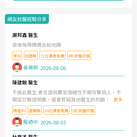
網友就醫經驗分享
謝邦鑫 醫生
很後悔帶媽媽去給他開
骨科
桃園縣
71位讀者推薦
6則就醫評鑑
吳華桐
2026-08-06
陳建翰 醫生
不推此醫生 會言語挑釁並情緒性字眼攻擊病人，不
開設診斷證明書，還會質疑其他醫生的判斷！
更多
婦產科
嘉義縣
20位讀者推薦
2則就醫評鑑
殷迺中
2026-08-05
杜育才 醫生