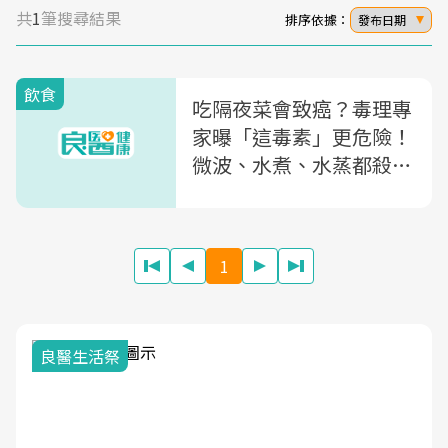
共
1
筆搜尋結果
排序依據：
發布日期
飲食
吃隔夜菜會致癌？毒理專
家曝「這毒素」更危險！
微波、水煮、水蒸都殺不
了...教你5點安心吃
1
良醫生活祭