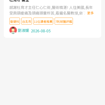
感謝杜育才主任仁心仁術,醫術精湛! 人住美國,長年
受肩頸痠痛及頭痛頭暈所苦,看遍名醫教授,做了各種
更多
檢查,也嘗試過西醫打針,中醫針灸及物理徒手治療都
復健科
台北市
11位讀者推薦
7則就醫評鑑
沒有用,後來連吃到嗎啡類止痛藥都效果有限,只是壓
症狀,沒多久就痛起來,多年失眠嚴重影響生活品質.
劉淑媛
2026-08-05
台灣親友介紹忠孝醫院杜育才主任是頸頭症候群專
家,上網搜尋杜主任相關文章新聞跟網路評價之後,下
定決心飛回台北找杜醫師診治. 杜主任的乾針跟增生
治療真的很厲害,第一次乾針就覺得整個肩頸鬆開,回
家特別好睡,經過幾次治療,長年頑疾已經好了大半,杜
主任除了打針超厲害,還會一直交代要改善姿勢跟好
好做運動,看診態度親切溫暖,真的是不可多得的良醫,
大力推荐!