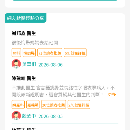
網友就醫經驗分享
謝邦鑫 醫生
很後悔帶媽媽去給他開
骨科
桃園縣
71位讀者推薦
6則就醫評鑑
吳華桐
2026-08-06
陳建翰 醫生
不推此醫生 會言語挑釁並情緒性字眼攻擊病人，不
開設診斷證明書，還會質疑其他醫生的判斷！
更多
婦產科
嘉義縣
20位讀者推薦
2則就醫評鑑
殷迺中
2026-08-05
杜育才 醫生