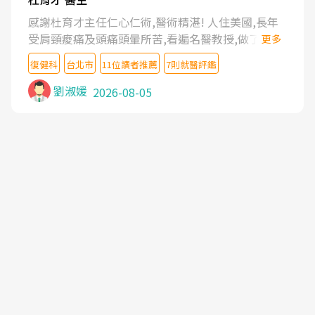
感謝杜育才主任仁心仁術,醫術精湛! 人住美國,長年
受肩頸痠痛及頭痛頭暈所苦,看遍名醫教授,做了各種
更多
檢查,也嘗試過西醫打針,中醫針灸及物理徒手治療都
復健科
台北市
11位讀者推薦
7則就醫評鑑
沒有用,後來連吃到嗎啡類止痛藥都效果有限,只是壓
症狀,沒多久就痛起來,多年失眠嚴重影響生活品質.
劉淑媛
2026-08-05
台灣親友介紹忠孝醫院杜育才主任是頸頭症候群專
家,上網搜尋杜主任相關文章新聞跟網路評價之後,下
定決心飛回台北找杜醫師診治. 杜主任的乾針跟增生
治療真的很厲害,第一次乾針就覺得整個肩頸鬆開,回
家特別好睡,經過幾次治療,長年頑疾已經好了大半,杜
主任除了打針超厲害,還會一直交代要改善姿勢跟好
好做運動,看診態度親切溫暖,真的是不可多得的良醫,
大力推荐!