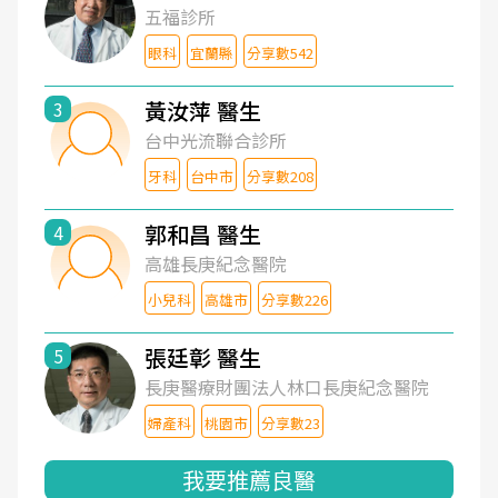
五福診所
眼科
宜蘭縣
分享數542
黃汝萍 醫生
3
台中光流聯合診所
牙科
台中市
分享數208
郭和昌 醫生
4
高雄長庚紀念醫院
小兒科
高雄市
分享數226
張廷彰 醫生
5
長庚醫療財團法人林口長庚紀念醫院
婦產科
桃園市
分享數23
我要推薦良醫