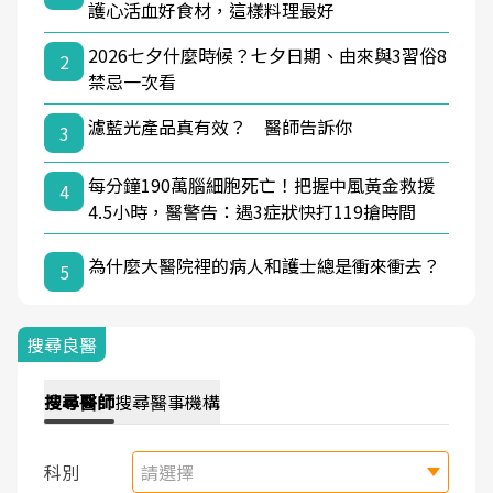
護心活血好食材，這樣料理最好
2026七夕什麼時候？七夕日期、由來與3習俗8
2
禁忌一次看
濾藍光產品真有效？ 醫師告訴你
3
每分鐘190萬腦細胞死亡！把握中風黃金救援
4
4.5小時，醫警告：遇3症狀快打119搶時間
為什麼大醫院裡的病人和護士總是衝來衝去？
5
搜尋良醫
搜尋
醫師
搜尋
醫事機構
科別
請選擇