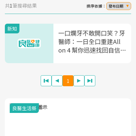
共
1
筆搜尋結果
排序依據：
發布日期
新知
一口爛牙不敢開口笑？牙
醫師：一日全口重建All
on 4 幫你迅速找回自信
與笑容
sponsor
1
良醫生活祭