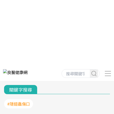
關鍵字搜尋
#隱翅蟲傷口