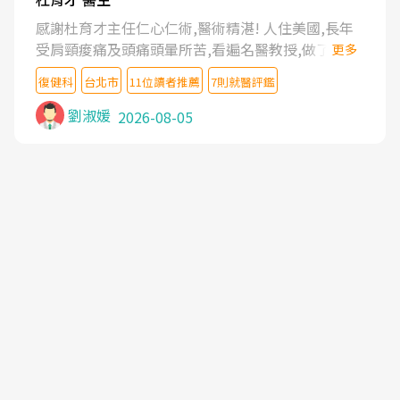
感謝杜育才主任仁心仁術,醫術精湛! 人住美國,長年
受肩頸痠痛及頭痛頭暈所苦,看遍名醫教授,做了各種
更多
檢查,也嘗試過西醫打針,中醫針灸及物理徒手治療都
復健科
台北市
11位讀者推薦
7則就醫評鑑
沒有用,後來連吃到嗎啡類止痛藥都效果有限,只是壓
症狀,沒多久就痛起來,多年失眠嚴重影響生活品質.
劉淑媛
2026-08-05
台灣親友介紹忠孝醫院杜育才主任是頸頭症候群專
家,上網搜尋杜主任相關文章新聞跟網路評價之後,下
定決心飛回台北找杜醫師診治. 杜主任的乾針跟增生
治療真的很厲害,第一次乾針就覺得整個肩頸鬆開,回
家特別好睡,經過幾次治療,長年頑疾已經好了大半,杜
主任除了打針超厲害,還會一直交代要改善姿勢跟好
好做運動,看診態度親切溫暖,真的是不可多得的良醫,
大力推荐!