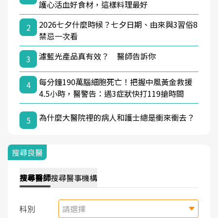
護心活血好食材，這樣料理最好
2026七夕什麼時候？七夕日期、由來與3習俗8
2
禁忌一次看
濾藍光產品真有效？ 醫師告訴你
3
每分鐘190萬腦細胞死亡！把握中風黃金救援
4
4.5小時，醫警告：遇3症狀快打119搶時間
為什麼大醫院裡的病人和護士總是衝來衝去？
5
搜尋良醫
搜尋
醫師
搜尋
醫事機構
科別
請選擇