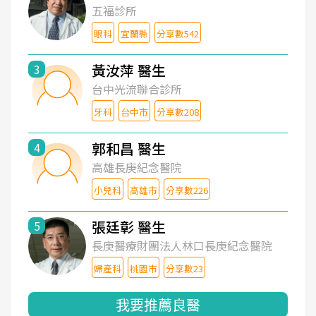
五福診所
眼科
宜蘭縣
分享數542
黃汝萍 醫生
3
台中光流聯合診所
牙科
台中市
分享數208
郭和昌 醫生
4
高雄長庚紀念醫院
小兒科
高雄市
分享數226
張廷彰 醫生
5
長庚醫療財團法人林口長庚紀念醫院
婦產科
桃園市
分享數23
我要推薦良醫