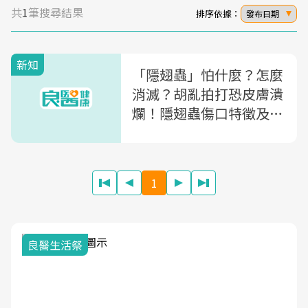
共
1
筆搜尋結果
排序依據：
發布日期
新知
「隱翅蟲」怕什麼？怎麼
消滅？胡亂拍打恐皮膚潰
爛！隱翅蟲傷口特徵及7
招預防蟲吻一次看
1
良醫生活祭