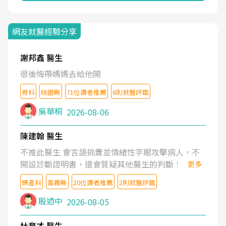
網友就醫經驗分享
謝邦鑫 醫生
很後悔帶媽媽去給他開
骨科
桃園縣
71位讀者推薦
6則就醫評鑑
吳華桐
2026-08-06
陳建翰 醫生
不推此醫生 會言語挑釁並情緒性字眼攻擊病人，不
開設診斷證明書，還會質疑其他醫生的判斷！
更多
婦產科
嘉義縣
20位讀者推薦
2則就醫評鑑
殷迺中
2026-08-05
杜育才 醫生