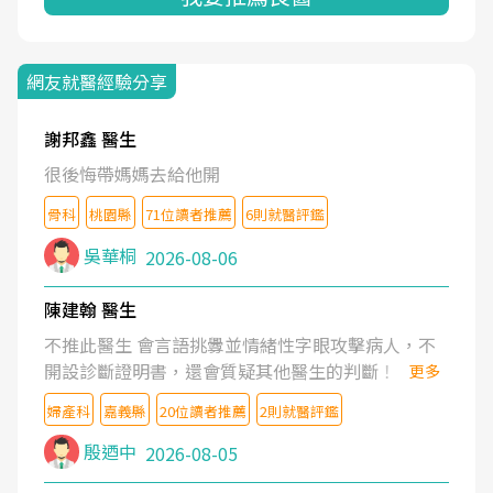
網友就醫經驗分享
謝邦鑫 醫生
很後悔帶媽媽去給他開
骨科
桃園縣
71位讀者推薦
6則就醫評鑑
吳華桐
2026-08-06
陳建翰 醫生
不推此醫生 會言語挑釁並情緒性字眼攻擊病人，不
開設診斷證明書，還會質疑其他醫生的判斷！
更多
婦產科
嘉義縣
20位讀者推薦
2則就醫評鑑
殷迺中
2026-08-05