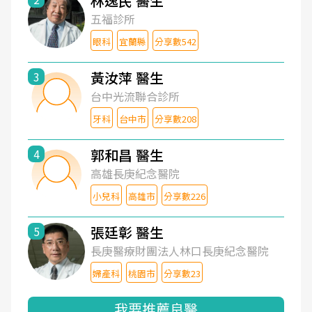
林逸民 醫生
五福診所
眼科
宜蘭縣
分享數542
黃汝萍 醫生
3
台中光流聯合診所
牙科
台中市
分享數208
郭和昌 醫生
4
高雄長庚紀念醫院
小兒科
高雄市
分享數226
張廷彰 醫生
5
長庚醫療財團法人林口長庚紀念醫院
婦產科
桃園市
分享數23
我要推薦良醫