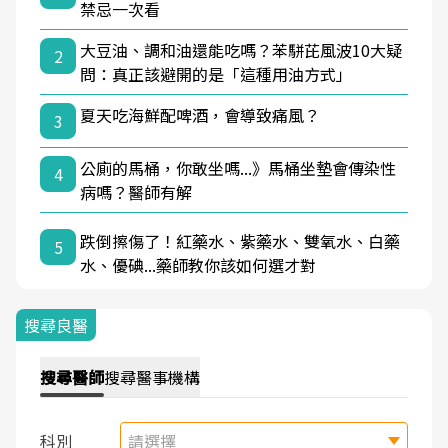
禁忌一次看
大豆油、調和油還能吃嗎？苯駢芘風波10大疑
2
問：真正該避開的是「這種用油方式」
夏天吃海鮮配啤酒，會導致痛風？
3
公廁的馬桶，你敢坐嗎...》馬桶坐墊會傳染性
4
病嗎？醫師有解
跌倒擦傷了！紅藥水、紫藥水、雙氧水、白藥
5
水、優碘...藥師教你該如何選才對
搜尋良醫
搜尋
醫師
搜尋
醫事機構
科別
請選擇