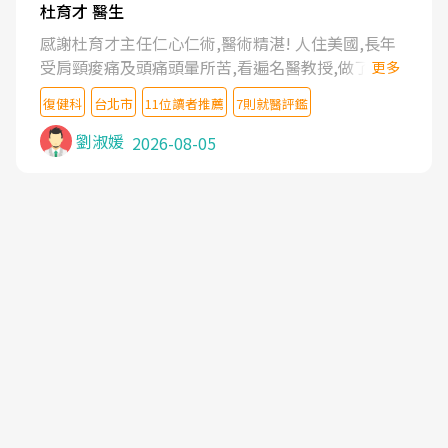
杜育才 醫生
感謝杜育才主任仁心仁術,醫術精湛! 人住美國,長年
受肩頸痠痛及頭痛頭暈所苦,看遍名醫教授,做了各種
更多
檢查,也嘗試過西醫打針,中醫針灸及物理徒手治療都
復健科
台北市
11位讀者推薦
7則就醫評鑑
沒有用,後來連吃到嗎啡類止痛藥都效果有限,只是壓
症狀,沒多久就痛起來,多年失眠嚴重影響生活品質.
劉淑媛
2026-08-05
台灣親友介紹忠孝醫院杜育才主任是頸頭症候群專
家,上網搜尋杜主任相關文章新聞跟網路評價之後,下
定決心飛回台北找杜醫師診治. 杜主任的乾針跟增生
治療真的很厲害,第一次乾針就覺得整個肩頸鬆開,回
家特別好睡,經過幾次治療,長年頑疾已經好了大半,杜
主任除了打針超厲害,還會一直交代要改善姿勢跟好
好做運動,看診態度親切溫暖,真的是不可多得的良醫,
大力推荐!