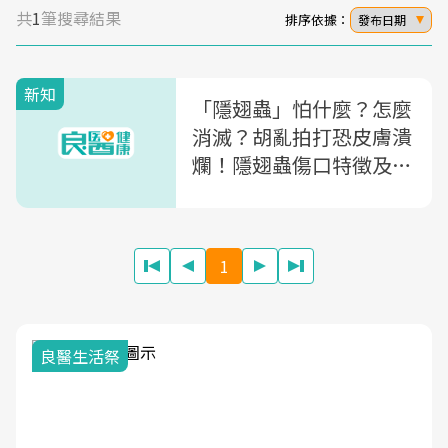
共
1
筆搜尋結果
排序依據：
發布日期
新知
「隱翅蟲」怕什麼？怎麼
消滅？胡亂拍打恐皮膚潰
爛！隱翅蟲傷口特徵及7
招預防蟲吻一次看
1
良醫生活祭