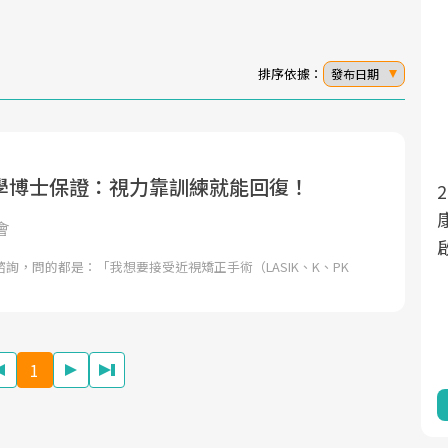
排序依據：
發布日期
學博士保證：視力靠訓練就能回復！
面對超高齡社會的浪潮，台灣正在快速邁
2025年，就到良醫生活祭體驗「一站式健
向「健康照護」的新時代。隨著國家政策
康新生活」，從講座、體驗到運動，全面
會
如「健康台灣推動委員會」與「長照3.0」
啟動你的健康革命！
詢，問的都是：「我想要接受近視矯正手術（LASIK、K、PK
的推進，「預防醫學」已成全民關注的核
心議題。然而，健檢不只是醫療院所的服
務，更是民眾了解自身健康狀況、啟動健
康管理的重要起點。
1
前往專題
前往專題