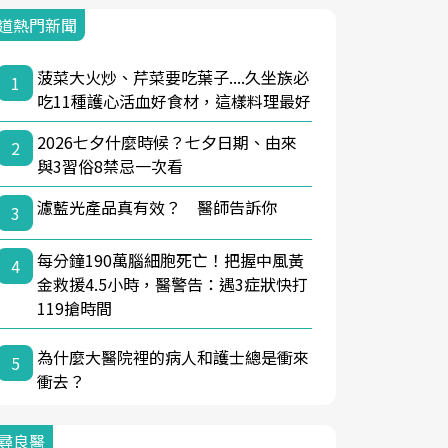
道熱門新聞
菠菜大火炒、芹菜要吃葉子....久坐族必
1
吃11種護心活血好食材，這樣料理最好
2026七夕什麼時候？七夕日期、由來
2
與3習俗8禁忌一次看
濾藍光產品真有效？ 醫師告訴你
3
每分鐘190萬腦細胞死亡！把握中風黃
4
金救援4.5小時，醫警告：遇3症狀快打
119搶時間
為什麼大醫院裡的病人和護士總是衝來
5
衝去？
尋良醫