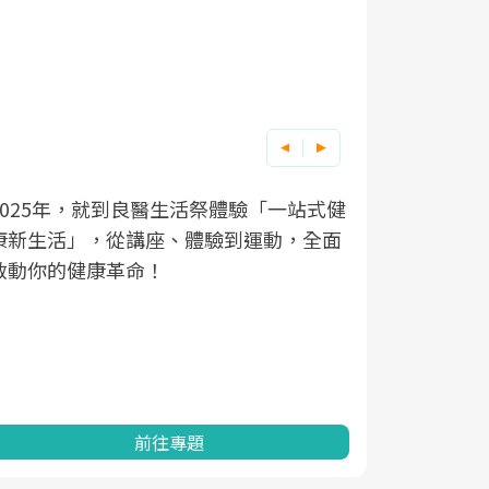
良醫健康網從「換季的身體變化」出發，
根據不同性
因應超高齡
透過醫學觀點與日常感受的對話，建立對
在、未來的
「2025
亞健康的認知，進而引導實際的改善行
知道該如何
促進為目的
動。
健康的關鍵
分析進行全
灣健康促進
前往專題