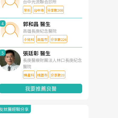
台中光流聯合診所
牙科
台中市
分享數208
郭和昌 醫生
4
高雄長庚紀念醫院
小兒科
高雄市
分享數226
張廷彰 醫生
5
長庚醫療財團法人林口長庚紀念
醫院
婦產科
桃園市
分享數23
我要推薦良醫
友就醫經驗分享