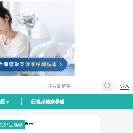
登入
專題
紐崔萊健康學堂
我與健康韌性的距離
荷爾蒙時光
2025健檢