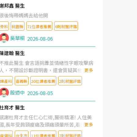
謝邦鑫 醫生
很後悔帶媽媽去給他開
骨科
桃園縣
71位讀者推薦
6則就醫評鑑
吳華桐
2026-08-06
陳建翰 醫生
不推此醫生 會言語挑釁並情緒性字眼攻擊病
人，不開設診斷證明書，還會質疑其他醫生
更多
的判斷！
婦產科
嘉義縣
20位讀者推薦
2則就醫評鑑
殷迺中
2026-08-05
杜育才 醫生
感謝杜育才主任仁心仁術,醫術精湛! 人住美
國,長年受肩頸痠痛及頭痛頭暈所苦,看遍名醫
更多
教授,做了各種檢查,也嘗試過西醫打針,中醫
復健科
台北市
11位讀者推薦
7則就醫評鑑