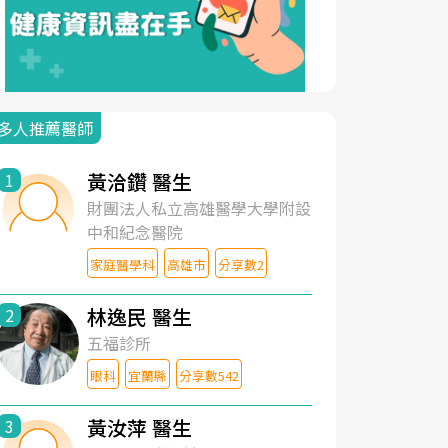
多人推薦醫師
黃洽鑽 醫生
1
財團法人私立高雄醫學大學附設
中和紀念醫院
家庭醫學科
高雄市
分享數2
林逸民 醫生
2
五福診所
眼科
宜蘭縣
分享數542
黃汝萍 醫生
3