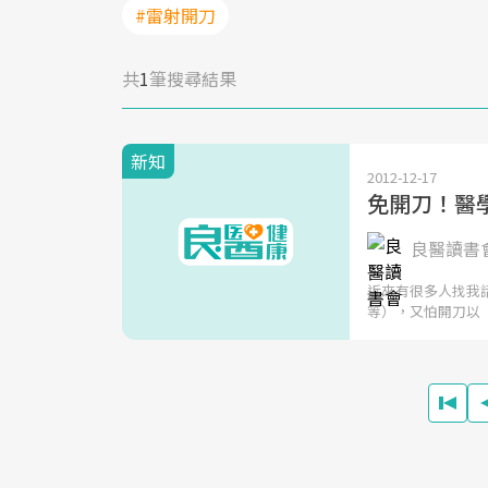
#雷射開刀
共
1
筆搜尋結果
新知
2012-12-17
免開刀！醫
良醫讀書
近來有很多人找我諮
等），又怕開刀以