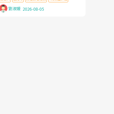
針灸及物理徒手治療都沒有用,後來連吃到嗎
啡類止痛藥都效果有限,只是壓症狀,沒多久就
劉淑媛
2026-08-05
痛起來,多年失眠嚴重影響生活品質. 台灣親
友介紹忠孝醫院杜育才主任是頸頭症候群專
家,上網搜尋杜主任相關文章新聞跟網路評價
之後,下定決心飛回台北找杜醫師診治. 杜主
任的乾針跟增生治療真的很厲害,第一次乾針
就覺得整個肩頸鬆開,回家特別好睡,經過幾次
治療,長年頑疾已經好了大半,杜主任除了打針
超厲害,還會一直交代要改善姿勢跟好好做運
動,看診態度親切溫暖,真的是不可多得的良
醫,大力推荐!