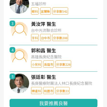
五福診所
眼科
宜蘭縣
分享數542
黃汝萍 醫生
3
台中光流聯合診所
牙科
台中市
分享數208
郭和昌 醫生
4
高雄長庚紀念醫院
小兒科
高雄市
分享數226
張廷彰 醫生
5
長庚醫療財團法人林口長庚紀念醫院
婦產科
桃園市
分享數23
我要推薦良醫