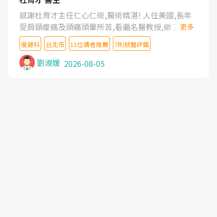
感謝杜育才主任仁心仁術,醫術精湛! 人住美國,長年
受肩頸痠痛及頭痛頭暈所苦,看遍名醫教授,做了各種
更多
檢查,也嘗試過西醫打針,中醫針灸及物理徒手治療都
復健科
台北市
11位讀者推薦
7則就醫評鑑
沒有用,後來連吃到嗎啡類止痛藥都效果有限,只是壓
症狀,沒多久就痛起來,多年失眠嚴重影響生活品質.
劉淑媛
2026-08-05
台灣親友介紹忠孝醫院杜育才主任是頸頭症候群專
家,上網搜尋杜主任相關文章新聞跟網路評價之後,下
定決心飛回台北找杜醫師診治. 杜主任的乾針跟增生
治療真的很厲害,第一次乾針就覺得整個肩頸鬆開,回
家特別好睡,經過幾次治療,長年頑疾已經好了大半,杜
主任除了打針超厲害,還會一直交代要改善姿勢跟好
好做運動,看診態度親切溫暖,真的是不可多得的良醫,
大力推荐!