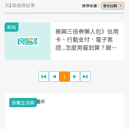
共
1
筆搜尋結果
排序依據：
發布日期
新知
振興三倍券懶人包》信用
卡、行動支付、電子票
證...怎麼用最划算？銀
行、夜市、百貨優惠一次
看
1
良醫生活祭