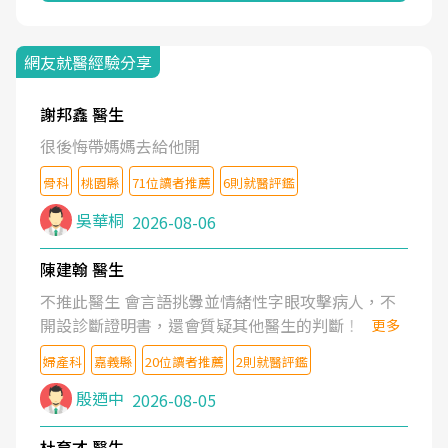
網友就醫經驗分享
謝邦鑫 醫生
很後悔帶媽媽去給他開
骨科
桃園縣
71位讀者推薦
6則就醫評鑑
吳華桐
2026-08-06
陳建翰 醫生
不推此醫生 會言語挑釁並情緒性字眼攻擊病人，不
開設診斷證明書，還會質疑其他醫生的判斷！
更多
婦產科
嘉義縣
20位讀者推薦
2則就醫評鑑
殷迺中
2026-08-05
杜育才 醫生