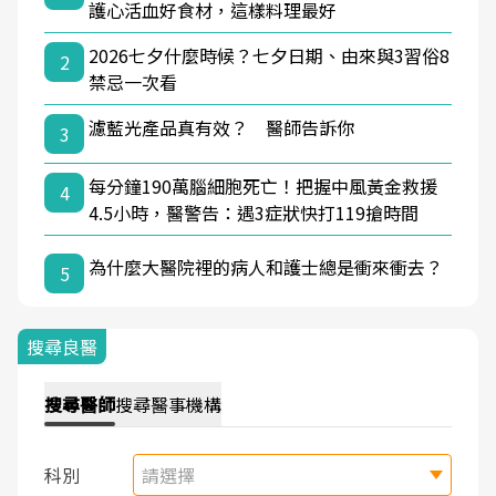
護心活血好食材，這樣料理最好
2026七夕什麼時候？七夕日期、由來與3習俗8
2
禁忌一次看
濾藍光產品真有效？ 醫師告訴你
3
每分鐘190萬腦細胞死亡！把握中風黃金救援
4
4.5小時，醫警告：遇3症狀快打119搶時間
為什麼大醫院裡的病人和護士總是衝來衝去？
5
搜尋良醫
搜尋
醫師
搜尋
醫事機構
科別
請選擇