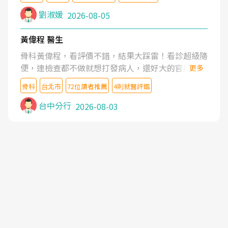
沒有用,後來連吃到嗎啡類止痛藥都效果有限,只是壓
症狀,沒多久就痛起來,多年失眠嚴重影響生活品質.
劉淑媛
2026-08-05
台灣親友介紹忠孝醫院杜育才主任是頸頭症候群專
家,上網搜尋杜主任相關文章新聞跟網路評價之後,下
黃偉程 醫生
定決心飛回台北找杜醫師診治. 杜主任的乾針跟增生
骨科黃偉程，看評價不錯，結果大踩雷！看診超級隨
治療真的很厲害,第一次乾針就覺得整個肩頸鬆開,回
便，連檢查都不做就想打發病人，還好大的官威 ...
更多
家特別好睡,經過幾次治療,長年頑疾已經好了大半,杜
想詢問病情還被陰陽怪氣嘲諷一番。可能好評帶來的
主任除了打針超厲害,還會一直交代要改善姿勢跟好
骨科
台北市
72位讀者推薦
4則就醫評鑑
大頭症，變得自負不尊重病人。醫術也不行，畢竟連
好做運動,看診態度親切溫暖,真的是不可多得的良醫,
檢查都懶得做，治療會有用才怪。大家避雷吧！
台中分行
2026-08-03
大力推荐!