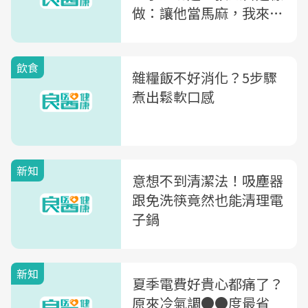
做：讓他當馬麻，我來當
baby！
飲食
雜糧飯不好消化？5步驟
煮出鬆軟口感
新知
意想不到清潔法！吸塵器
跟免洗筷竟然也能清理電
子鍋
新知
夏季電費好貴心都痛了？
原來冷氣調●●度最省