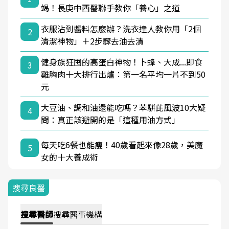
竭！長庚中西醫聯手教你「養心」之道
衣服沾到醬料怎麼辦？洗衣達人教你用「2個
2
清潔神物」＋2步驟去油去漬
健身族狂囤的高蛋白神物！卜蜂、大成...即食
3
雞胸肉十大排行出爐：第一名平均一片不到50
元
大豆油、調和油還能吃嗎？苯駢芘風波10大疑
4
問：真正該避開的是「這種用油方式」
每天吃6餐也能瘦！40歲看起來像28歲，美魔
5
女的十大養成術
搜尋良醫
搜尋
醫師
搜尋
醫事機構