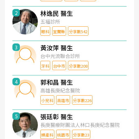
林逸民 醫生
2
五福診所
眼科
宜蘭縣
分享數542
黃汝萍 醫生
3
台中光流聯合診所
牙科
台中市
分享數208
郭和昌 醫生
4
高雄長庚紀念醫院
小兒科
高雄市
分享數226
張廷彰 醫生
5
長庚醫療財團法人林口長庚紀念醫院
婦產科
桃園市
分享數23