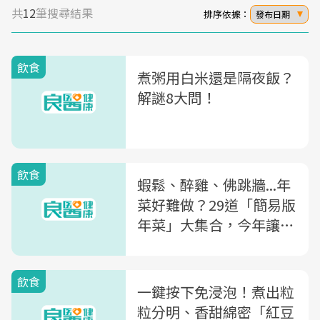
共
12
筆搜尋結果
排序依據：
發布日期
飲食
煮粥用白米還是隔夜飯？
解謎8大問！
飲食
蝦鬆、醉雞、佛跳牆...年
菜好難做？29道「簡易版
年菜」大集合，今年讓老
公超有面子
飲食
一鍵按下免浸泡！煮出粒
粒分明、香甜綿密「紅豆