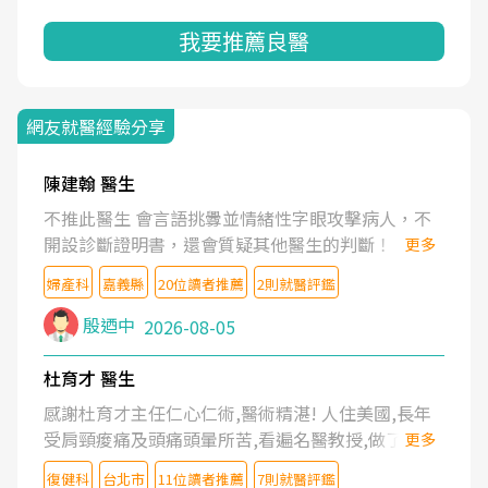
我要推薦良醫
網友就醫經驗分享
陳建翰 醫生
不推此醫生 會言語挑釁並情緒性字眼攻擊病人，不
開設診斷證明書，還會質疑其他醫生的判斷！
更多
婦產科
嘉義縣
20位讀者推薦
2則就醫評鑑
殷迺中
2026-08-05
杜育才 醫生
感謝杜育才主任仁心仁術,醫術精湛! 人住美國,長年
受肩頸痠痛及頭痛頭暈所苦,看遍名醫教授,做了各種
更多
檢查,也嘗試過西醫打針,中醫針灸及物理徒手治療都
復健科
台北市
11位讀者推薦
7則就醫評鑑