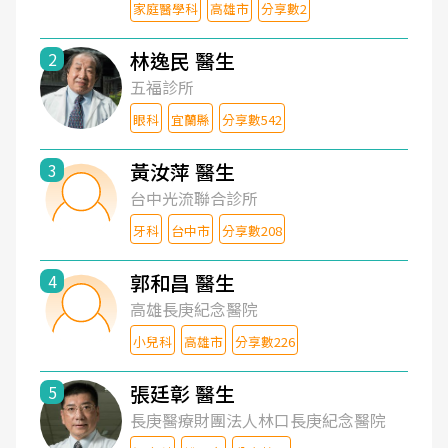
家庭醫學科
高雄市
分享數2
林逸民 醫生
2
五福診所
眼科
宜蘭縣
分享數542
黃汝萍 醫生
3
台中光流聯合診所
牙科
台中市
分享數208
郭和昌 醫生
4
高雄長庚紀念醫院
小兒科
高雄市
分享數226
張廷彰 醫生
5
長庚醫療財團法人林口長庚紀念醫院