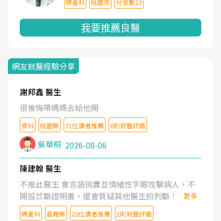
婦產科
桃園市
分享數23
我要推薦良醫
網友就醫經驗分享
謝邦鑫 醫生
很後悔帶媽媽去給他開
骨科
桃園縣
71位讀者推薦
6則就醫評鑑
吳華桐
2026-08-06
陳建翰 醫生
不推此醫生 會言語挑釁並情緒性字眼攻擊病人，不
開設診斷證明書，還會質疑其他醫生的判斷！
更多
婦產科
嘉義縣
20位讀者推薦
2則就醫評鑑