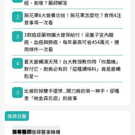
經、氣喘？藥師解答
無花果6大營養功效！無花果怎麼吃？食用4注
2
意事項一次看
3款癌症藥物擴大健保給付！涵蓋子宮內膜
3
癌、血癌與肺癌，每年最高可省454萬元，適
用條件一次看
夏天蒼蠅滿天飛！台大教授教你用「吹風機」
4
對付它，廚房必有的「這種調味料」竟是蒼蠅
剋星～
比被砍掉雙手還慘...開刀房的第一神手，卻罹
5
患「帕金森氏症」的故事
搜尋良醫
搜尋
醫師
搜尋
醫事機構