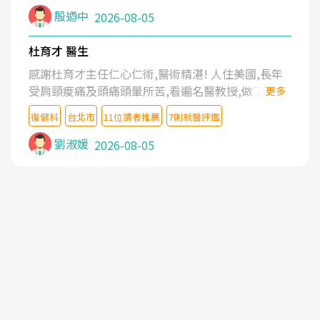
殷迺中
2026-08-05
杜育才 醫生
感謝杜育才主任仁心仁術,醫術精湛! 人住美國,長年
受肩頸痠痛及頭痛頭暈所苦,看遍名醫教授,做了各種
更多
檢查,也嘗試過西醫打針,中醫針灸及物理徒手治療都
復健科
台北市
11位讀者推薦
7則就醫評鑑
沒有用,後來連吃到嗎啡類止痛藥都效果有限,只是壓
症狀,沒多久就痛起來,多年失眠嚴重影響生活品質.
劉淑媛
2026-08-05
台灣親友介紹忠孝醫院杜育才主任是頸頭症候群專
家,上網搜尋杜主任相關文章新聞跟網路評價之後,下
定決心飛回台北找杜醫師診治. 杜主任的乾針跟增生
治療真的很厲害,第一次乾針就覺得整個肩頸鬆開,回
家特別好睡,經過幾次治療,長年頑疾已經好了大半,杜
主任除了打針超厲害,還會一直交代要改善姿勢跟好
好做運動,看診態度親切溫暖,真的是不可多得的良醫,
大力推荐!