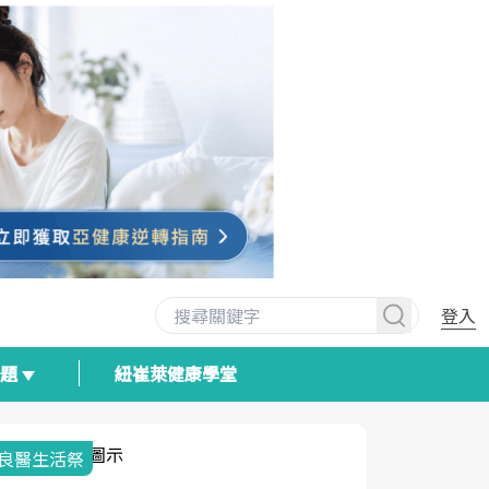
登入
專題
紐崔萊健康學堂
我與健康韌性的距離
荷爾蒙時光
2025健檢