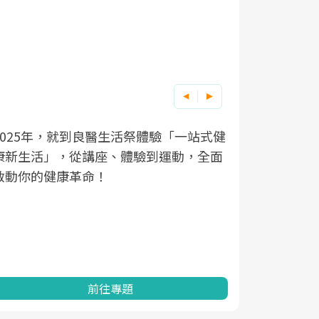
良醫健康網從「換季的身體變化」出發，
根據不同性
因應超高齡
透過醫學觀點與日常感受的對話，建立對
在、未來的
「2025
亞健康的認知，進而引導實際的改善行
知道該如何
促進為目的
動。
健康的關鍵
分析進行全
灣健康促進
前往專題