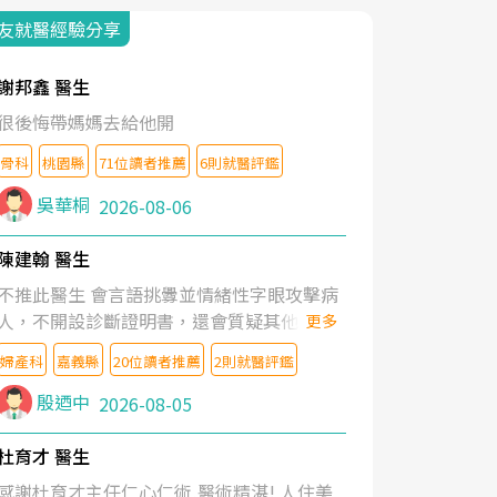
友就醫經驗分享
謝邦鑫 醫生
很後悔帶媽媽去給他開
骨科
桃園縣
71位讀者推薦
6則就醫評鑑
吳華桐
2026-08-06
陳建翰 醫生
不推此醫生 會言語挑釁並情緒性字眼攻擊病
人，不開設診斷證明書，還會質疑其他醫生
更多
的判斷！
婦產科
嘉義縣
20位讀者推薦
2則就醫評鑑
殷迺中
2026-08-05
杜育才 醫生
感謝杜育才主任仁心仁術,醫術精湛! 人住美