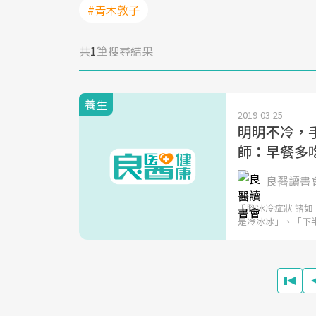
#青木敦子
共
1
筆搜尋結果
養生
2019-03-25
明明不冷，手
師：早餐多
良醫讀書
手腳冰冷症狀 諸
是冷冰冰」、「下