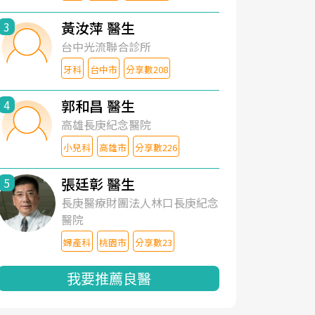
黃汝萍 醫生
3
台中光流聯合診所
牙科
台中市
分享數208
郭和昌 醫生
4
高雄長庚紀念醫院
小兒科
高雄市
分享數226
張廷彰 醫生
5
長庚醫療財團法人林口長庚紀念
醫院
婦產科
桃園市
分享數23
我要推薦良醫