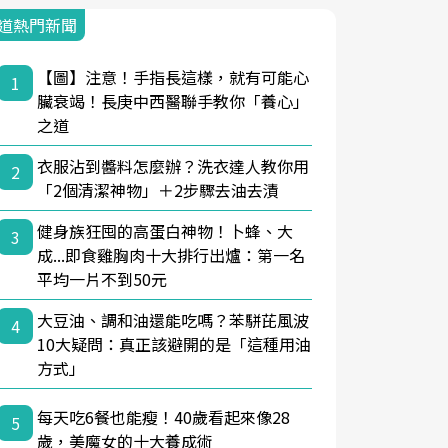
道熱門新聞
【圖】注意！手指長這樣，就有可能心
1
臟衰竭！長庚中西醫聯手教你「養心」
之道
衣服沾到醬料怎麼辦？洗衣達人教你用
2
「2個清潔神物」＋2步驟去油去漬
健身族狂囤的高蛋白神物！卜蜂、大
3
成...即食雞胸肉十大排行出爐：第一名
平均一片不到50元
大豆油、調和油還能吃嗎？苯駢芘風波
4
10大疑問：真正該避開的是「這種用油
方式」
每天吃6餐也能瘦！40歲看起來像28
5
歲，美魔女的十大養成術