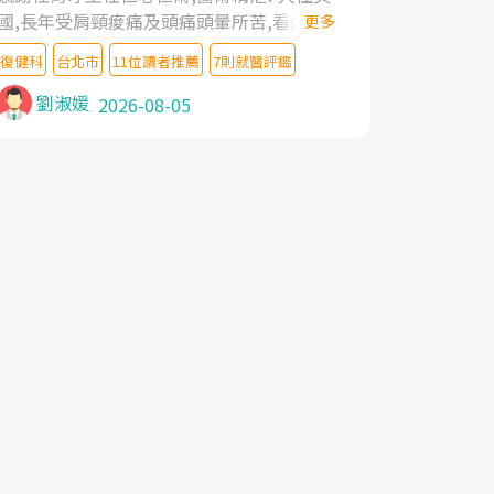
國,長年受肩頸痠痛及頭痛頭暈所苦,看遍名醫
更多
教授,做了各種檢查,也嘗試過西醫打針,中醫
復健科
台北市
11位讀者推薦
7則就醫評鑑
針灸及物理徒手治療都沒有用,後來連吃到嗎
啡類止痛藥都效果有限,只是壓症狀,沒多久就
劉淑媛
2026-08-05
痛起來,多年失眠嚴重影響生活品質. 台灣親
友介紹忠孝醫院杜育才主任是頸頭症候群專
家,上網搜尋杜主任相關文章新聞跟網路評價
之後,下定決心飛回台北找杜醫師診治. 杜主
任的乾針跟增生治療真的很厲害,第一次乾針
就覺得整個肩頸鬆開,回家特別好睡,經過幾次
治療,長年頑疾已經好了大半,杜主任除了打針
超厲害,還會一直交代要改善姿勢跟好好做運
動,看診態度親切溫暖,真的是不可多得的良
醫,大力推荐!