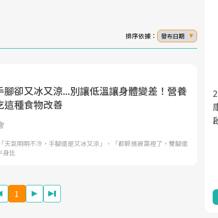
排序依據：
發布日期
腳卻又冰又涼...別讓低溫讓身體變差！營養
面對超高齡社會的浪潮，台灣正在快速邁
2025年，就到良醫生活祭體驗「一站式健
吃這種食物改善
向「健康照護」的新時代。隨著國家政策
康新生活」，從講座、體驗到運動，全面
如「健康台灣推動委員會」與「長照3.0」
啟動你的健康革命！
會
的推進，「預防醫學」已成全民關注的核
如「天氣明明不冷，手腳還是又冰又涼」、「都躲進被窩裡了，雙腳還
心議題。然而，健檢不只是醫療院所的服
半身比
務，更是民眾了解自身健康狀況、啟動健
康管理的重要起點。
1
前往專題
前往專題