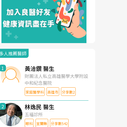
多人推薦醫師
黃洽鑽 醫生
1
財團法人私立高雄醫學大學附設
中和紀念醫院
家庭醫學科
高雄市
分享數2
林逸民 醫生
2
五福診所
眼科
宜蘭縣
分享數542