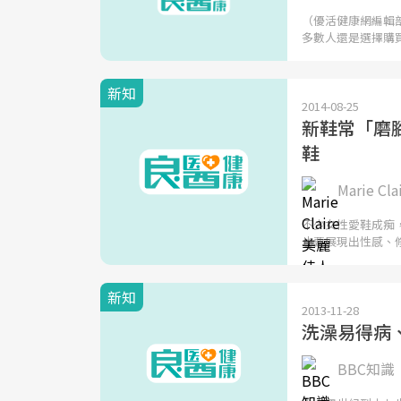
（優活健康網編輯
多數人還是選擇購
新知
2014-08-25
新鞋常「磨
鞋
Marie C
不少女性愛鞋成痴
也要展現出性感、
新知
2013-11-28
洗澡易得病
BBC知識