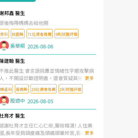
謝邦鑫 醫生
很後悔帶媽媽去給他開
骨科
桃園縣
71位讀者推薦
6則就醫評鑑
吳華桐
2026-08-06
陳建翰 醫生
不推此醫生 會言語挑釁並情緒性字眼攻擊病
人，不開設診斷證明書，還會質疑其他醫生
更多
的判斷！
婦產科
嘉義縣
20位讀者推薦
2則就醫評鑑
殷迺中
2026-08-05
杜育才 醫生
感謝杜育才主任仁心仁術,醫術精湛! 人住美
國,長年受肩頸痠痛及頭痛頭暈所苦,看遍名醫
更多