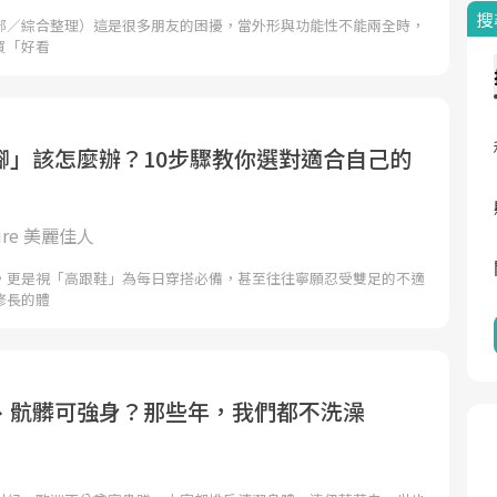
搜
部／綜合整理）這是很多朋友的困擾，當外形與功能性不能兩全時，
買「好看
腳」該怎麼辦？10步驟教你選對適合自己的
laire 美麗佳人
，更是視「高跟鞋」為每日穿搭必備，甚至往往寧願忍受雙足的不適
修長的體
、骯髒可強身？那些年，我們都不洗澡