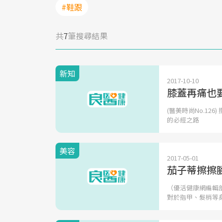
#鞋跟
共
7
筆搜尋結果
新知
2017-10-10
膝蓋再痛也
(醫美時尚​No.1
的必經之路
美容
2017-05-01
茄子蒂擦擦
（優活健康網編輯
對於指甲、髮梢等