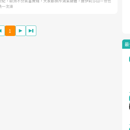
世紀，歐洲不分貧富貴賤，大家都排斥清潔身體，連伊莉莎白一世也
洗一次澡
1
最