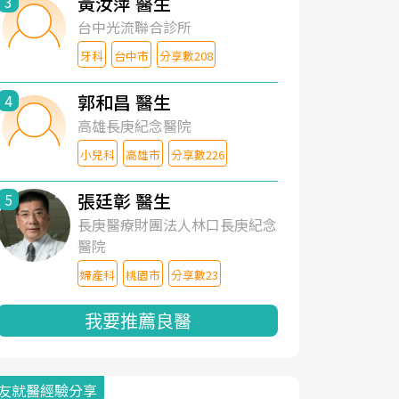
黃汝萍 醫生
3
台中光流聯合診所
牙科
台中市
分享數208
郭和昌 醫生
4
高雄長庚紀念醫院
小兒科
高雄市
分享數226
張廷彰 醫生
5
長庚醫療財團法人林口長庚紀念
醫院
婦產科
桃園市
分享數23
我要推薦良醫
友就醫經驗分享