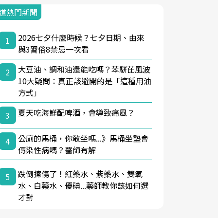
道熱門新聞
2026七夕什麼時候？七夕日期、由來
1
與3習俗8禁忌一次看
大豆油、調和油還能吃嗎？苯駢芘風波
2
10大疑問：真正該避開的是「這種用油
方式」
夏天吃海鮮配啤酒，會導致痛風？
3
公廁的馬桶，你敢坐嗎...》馬桶坐墊會
4
傳染性病嗎？醫師有解
跌倒擦傷了！紅藥水、紫藥水、雙氧
5
水、白藥水、優碘...藥師教你該如何選
才對