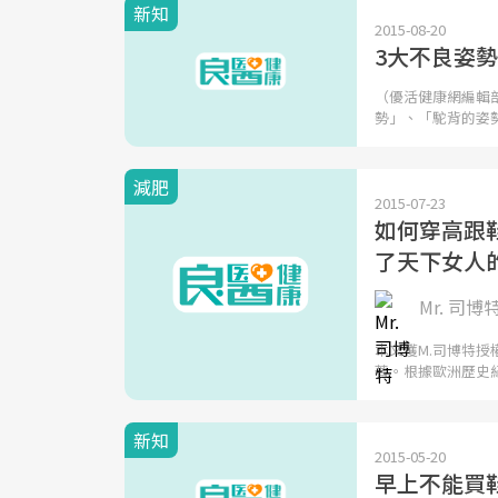
新知
2015-08-20
3大不良姿
（優活健康網編輯
勢」、「駝背的姿
減肥
2015-07-23
如何穿高跟
了天下女人
Mr. 司博
本文獲M.司博特
著。根據歐洲歷史
新知
2015-05-20
早上不能買