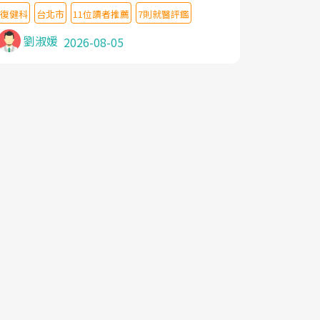
教授,做了各種檢查,也嘗試過西醫打針,中醫
復健科
台北市
11位讀者推薦
7則就醫評鑑
針灸及物理徒手治療都沒有用,後來連吃到嗎
啡類止痛藥都效果有限,只是壓症狀,沒多久就
劉淑媛
2026-08-05
痛起來,多年失眠嚴重影響生活品質. 台灣親
友介紹忠孝醫院杜育才主任是頸頭症候群專
家,上網搜尋杜主任相關文章新聞跟網路評價
之後,下定決心飛回台北找杜醫師診治. 杜主
任的乾針跟增生治療真的很厲害,第一次乾針
就覺得整個肩頸鬆開,回家特別好睡,經過幾次
治療,長年頑疾已經好了大半,杜主任除了打針
超厲害,還會一直交代要改善姿勢跟好好做運
動,看診態度親切溫暖,真的是不可多得的良
醫,大力推荐!