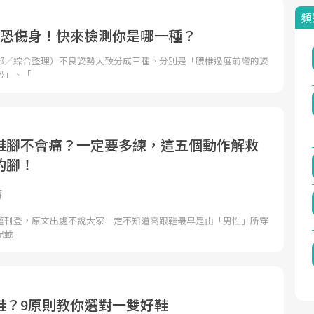
頻
勢恐傷身！快來檢測你是哪一種？
部／綜合整理）不良姿勢大致分成三種。分別是「腰椎過度前彎的姿
勢」、「
鞋腳不會痛？一定要多練，這五個動作解救
的腳！
特
授權刊登，原文出處不說大家一定不知道高跟鞋最早是由「男性」所穿
紀載
鞋？9原則教你選對一雙好鞋