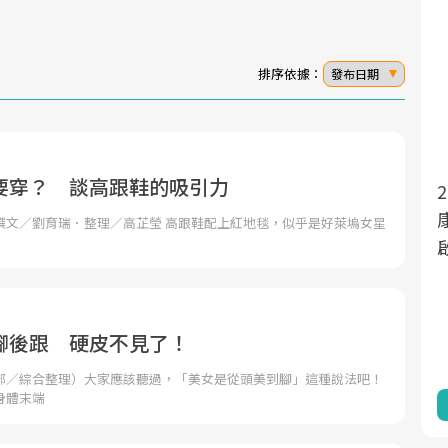
排序依據：
發布日期
要穿？ 談高跟鞋的吸引力
面對超高齡社會的浪潮，台灣正在快速邁
2025年，就到良醫生活祭體驗「一站式健
向「健康照護」的新時代。隨著國家政策
康新生活」，從講座、體驗到運動，全面
26) 撰文／劉育瑞．整理／高芷瑩 高跟鞋配上紅地毯，似乎是好萊塢女星
如「健康台灣推動委員會」與「長照3.0」
啟動你的健康革命！
的推進，「預防醫學」已成全民關注的核
心議題。然而，健檢不只是醫療院所的服
務，更是民眾了解自身健康狀況、啟動健
腳後跟 硬皮不見了！
康管理的重要起點。
部／綜合整理）大家應該聽過，「美女是從頭美到腳」這種說法吧！
身體末端
前往專題
前往專題