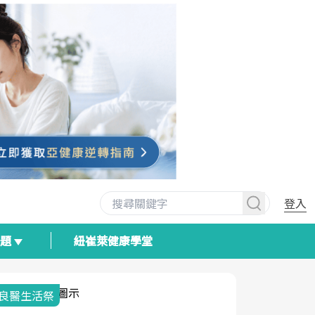
登入
專題
紐崔萊健康學堂
我與健康韌性的距離
荷爾蒙時光
2025健檢