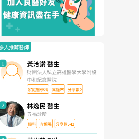
多人推薦醫師
黃洽鑽 醫生
1
財團法人私立高雄醫學大學附設
中和紀念醫院
家庭醫學科
高雄市
分享數2
林逸民 醫生
2
五福診所
眼科
宜蘭縣
分享數542