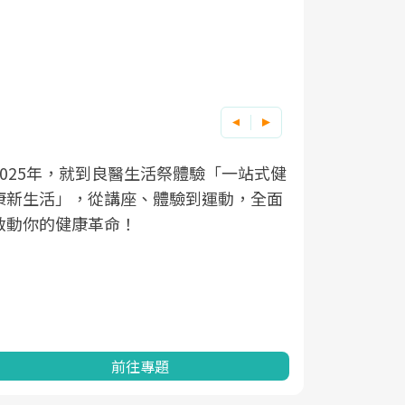
良醫健康網從「換季的身體變化」出發，
根據不同性
因應超高齡
透過醫學觀點與日常感受的對話，建立對
在、未來的
「2025
亞健康的認知，進而引導實際的改善行
知道該如何
促進為目的
動。
健康的關鍵
分析進行全
灣健康促進
前往專題