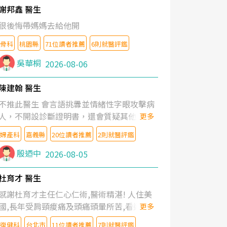
謝邦鑫 醫生
很後悔帶媽媽去給他開
骨科
桃園縣
71位讀者推薦
6則就醫評鑑
吳華桐
2026-08-06
陳建翰 醫生
不推此醫生 會言語挑釁並情緒性字眼攻擊病
人，不開設診斷證明書，還會質疑其他醫生
更多
的判斷！
婦產科
嘉義縣
20位讀者推薦
2則就醫評鑑
殷迺中
2026-08-05
杜育才 醫生
感謝杜育才主任仁心仁術,醫術精湛! 人住美
國,長年受肩頸痠痛及頭痛頭暈所苦,看遍名醫
更多
教授,做了各種檢查,也嘗試過西醫打針,中醫
復健科
台北市
11位讀者推薦
7則就醫評鑑