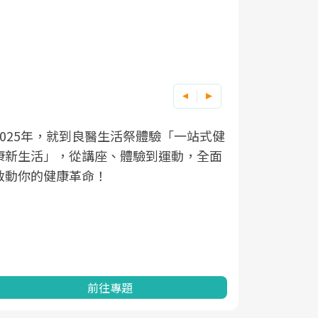
良醫健康網從「換季的身體變化」出發，
根據不同性
因應超高齡
透過醫學觀點與日常感受的對話，建立對
在、未來的
「2025
亞健康的認知，進而引導實際的改善行
知道該如何
促進為目的
動。
健康的關鍵
分析進行全
灣健康促進
前往專題