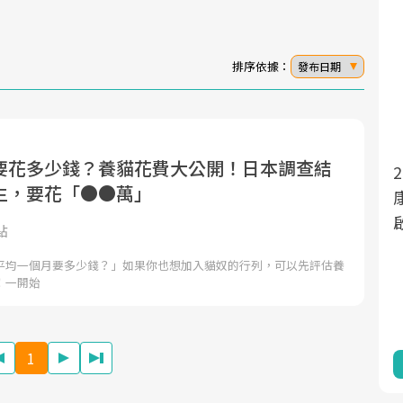
排序依據：
發布日期
要花多少錢？養貓花費大公開！日本調查結
2025年，就到良醫生活祭體驗「一站式健
面對超高齡社會的浪潮，台灣正在快速邁
生，要花「●●萬」
向「健康照護」的新時代。隨著國家政策
康新生活」，從講座、體驗到運動，全面
如「健康台灣推動委員會」與「長照3.0」
啟動你的健康革命！
點
的推進，「預防醫學」已成全民關注的核
平均一個月要多少錢？」如果你也想加入貓奴的行列，可以先評估養
心議題。然而，健檢不只是醫療院所的服
！一開始
務，更是民眾了解自身健康狀況、啟動健
康管理的重要起點。
1
前往專題
前往專題