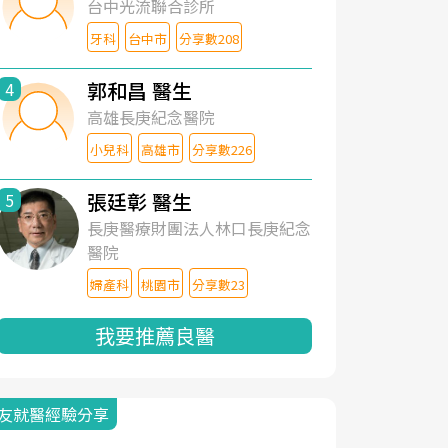
台中光流聯合診所
牙科
台中市
分享數208
郭和昌 醫生
4
高雄長庚紀念醫院
小兒科
高雄市
分享數226
張廷彰 醫生
5
長庚醫療財團法人林口長庚紀念
醫院
婦產科
桃園市
分享數23
我要推薦良醫
友就醫經驗分享