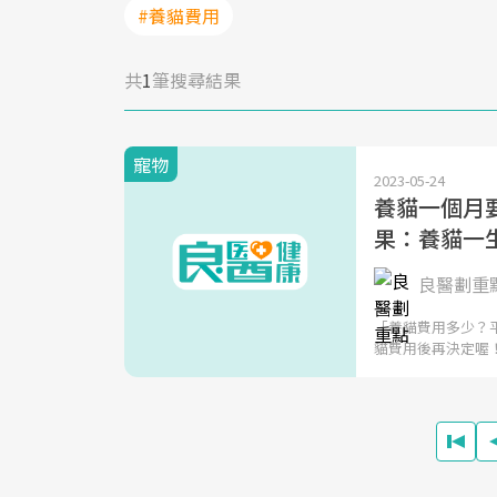
#養貓費用
共
1
筆搜尋結果
寵物
2023-05-24
養貓一個月
果：養貓一
良醫劃重
「養貓費用多少？
貓費用後再決定喔