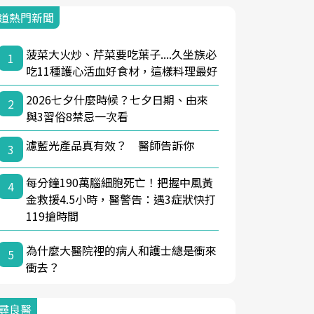
道熱門新聞
菠菜大火炒、芹菜要吃葉子....久坐族必
1
吃11種護心活血好食材，這樣料理最好
2026七夕什麼時候？七夕日期、由來
2
與3習俗8禁忌一次看
濾藍光產品真有效？ 醫師告訴你
3
每分鐘190萬腦細胞死亡！把握中風黃
4
金救援4.5小時，醫警告：遇3症狀快打
119搶時間
為什麼大醫院裡的病人和護士總是衝來
5
衝去？
尋良醫