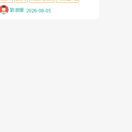
針灸及物理徒手治療都沒有用,後來連吃到嗎
啡類止痛藥都效果有限,只是壓症狀,沒多久就
劉淑媛
2026-08-05
痛起來,多年失眠嚴重影響生活品質. 台灣親
友介紹忠孝醫院杜育才主任是頸頭症候群專
家,上網搜尋杜主任相關文章新聞跟網路評價
之後,下定決心飛回台北找杜醫師診治. 杜主
任的乾針跟增生治療真的很厲害,第一次乾針
就覺得整個肩頸鬆開,回家特別好睡,經過幾次
治療,長年頑疾已經好了大半,杜主任除了打針
超厲害,還會一直交代要改善姿勢跟好好做運
動,看診態度親切溫暖,真的是不可多得的良
醫,大力推荐!