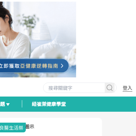
登入
專題
紐崔萊健康學堂
我與健康韌性的距離
荷爾蒙時光
2025健檢