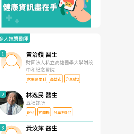
多人推薦醫師
黃洽鑽 醫生
1
財團法人私立高雄醫學大學附設
中和紀念醫院
家庭醫學科
高雄市
分享數2
林逸民 醫生
2
五福診所
眼科
宜蘭縣
分享數542
黃汝萍 醫生
3