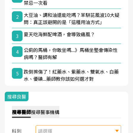
禁忌一次看
大豆油、調和油還能吃嗎？苯駢芘風波10大疑
2
問：真正該避開的是「這種用油方式」
夏天吃海鮮配啤酒，會導致痛風？
3
公廁的馬桶，你敢坐嗎...》馬桶坐墊會傳染性
4
病嗎？醫師有解
跌倒擦傷了！紅藥水、紫藥水、雙氧水、白藥
5
水、優碘...藥師教你該如何選才對
搜尋良醫
搜尋
醫師
搜尋
醫事機構
科別
請選擇