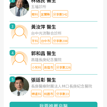
林逸民 醫生
五福診所
眼科
宜蘭縣
分享數542
黃汝萍 醫生
3
台中光流聯合診所
牙科
台中市
分享數208
郭和昌 醫生
4
高雄長庚紀念醫院
小兒科
高雄市
分享數226
張廷彰 醫生
5
長庚醫療財團法人林口長庚紀念醫院
婦產科
桃園市
分享數23
我要推薦良醫