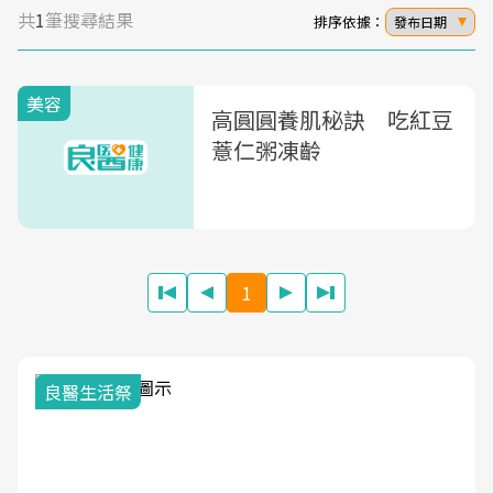
共
1
筆搜尋結果
排序依據：
發布日期
美容
高圓圓養肌秘訣 吃紅豆
薏仁粥凍齡
1
良醫生活祭