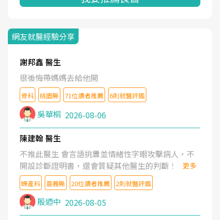
網友就醫經驗分享
謝邦鑫 醫生
很後悔帶媽媽去給他開
骨科
桃園縣
71位讀者推薦
6則就醫評鑑
吳華桐
2026-08-06
陳建翰 醫生
不推此醫生 會言語挑釁並情緒性字眼攻擊病人，不
開設診斷證明書，還會質疑其他醫生的判斷！
更多
婦產科
嘉義縣
20位讀者推薦
2則就醫評鑑
殷迺中
2026-08-05