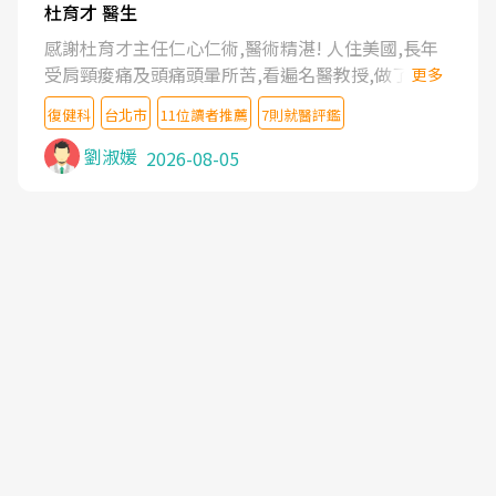
杜育才 醫生
感謝杜育才主任仁心仁術,醫術精湛! 人住美國,長年
受肩頸痠痛及頭痛頭暈所苦,看遍名醫教授,做了各種
更多
檢查,也嘗試過西醫打針,中醫針灸及物理徒手治療都
復健科
台北市
11位讀者推薦
7則就醫評鑑
沒有用,後來連吃到嗎啡類止痛藥都效果有限,只是壓
症狀,沒多久就痛起來,多年失眠嚴重影響生活品質.
劉淑媛
2026-08-05
台灣親友介紹忠孝醫院杜育才主任是頸頭症候群專
家,上網搜尋杜主任相關文章新聞跟網路評價之後,下
定決心飛回台北找杜醫師診治. 杜主任的乾針跟增生
治療真的很厲害,第一次乾針就覺得整個肩頸鬆開,回
家特別好睡,經過幾次治療,長年頑疾已經好了大半,杜
主任除了打針超厲害,還會一直交代要改善姿勢跟好
好做運動,看診態度親切溫暖,真的是不可多得的良醫,
大力推荐!