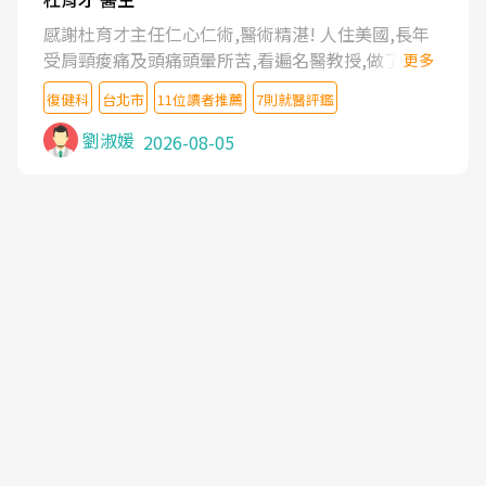
感謝杜育才主任仁心仁術,醫術精湛! 人住美國,長年
受肩頸痠痛及頭痛頭暈所苦,看遍名醫教授,做了各種
更多
檢查,也嘗試過西醫打針,中醫針灸及物理徒手治療都
復健科
台北市
11位讀者推薦
7則就醫評鑑
沒有用,後來連吃到嗎啡類止痛藥都效果有限,只是壓
症狀,沒多久就痛起來,多年失眠嚴重影響生活品質.
劉淑媛
2026-08-05
台灣親友介紹忠孝醫院杜育才主任是頸頭症候群專
家,上網搜尋杜主任相關文章新聞跟網路評價之後,下
定決心飛回台北找杜醫師診治. 杜主任的乾針跟增生
治療真的很厲害,第一次乾針就覺得整個肩頸鬆開,回
家特別好睡,經過幾次治療,長年頑疾已經好了大半,杜
主任除了打針超厲害,還會一直交代要改善姿勢跟好
好做運動,看診態度親切溫暖,真的是不可多得的良醫,
大力推荐!