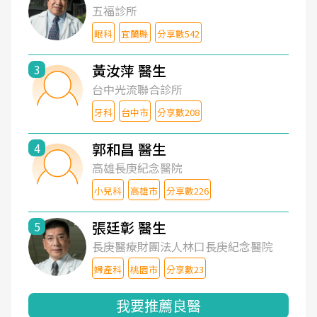
五福診所
眼科
宜蘭縣
分享數542
黃汝萍 醫生
3
台中光流聯合診所
牙科
台中市
分享數208
郭和昌 醫生
4
高雄長庚紀念醫院
小兒科
高雄市
分享數226
張廷彰 醫生
5
長庚醫療財團法人林口長庚紀念醫院
婦產科
桃園市
分享數23
我要推薦良醫