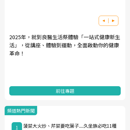
康新生
良醫健康網從「換季的身體變化」出發，透過
的健康
學觀點與日常感受的對話，建立對亞健康的認
知，進而引導實際的改善行動。
前往專題
頻道熱門新聞
菠菜大火炒、芹菜要吃葉子....久坐族必吃11種
1