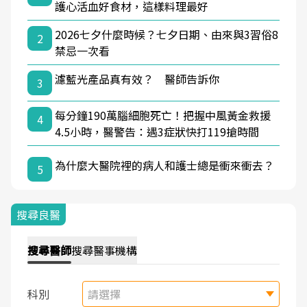
護心活血好食材，這樣料理最好
2026七夕什麼時候？七夕日期、由來與3習俗8
2
禁忌一次看
濾藍光產品真有效？ 醫師告訴你
3
每分鐘190萬腦細胞死亡！把握中風黃金救援
4
4.5小時，醫警告：遇3症狀快打119搶時間
為什麼大醫院裡的病人和護士總是衝來衝去？
5
搜尋良醫
搜尋
醫師
搜尋
醫事機構
科別
請選擇