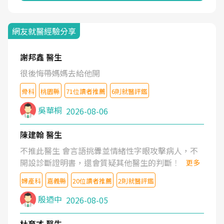
網友就醫經驗分享
謝邦鑫 醫生
很後悔帶媽媽去給他開
骨科
桃園縣
71位讀者推薦
6則就醫評鑑
吳華桐
2026-08-06
陳建翰 醫生
不推此醫生 會言語挑釁並情緒性字眼攻擊病人，不
開設診斷證明書，還會質疑其他醫生的判斷！
更多
婦產科
嘉義縣
20位讀者推薦
2則就醫評鑑
殷迺中
2026-08-05
杜育才 醫生