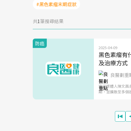
#黑色素瘤末期症狀
共
1
筆搜尋結果
防癌
2025-04-09
黑色素瘤有
及治療方式
良醫劃重
資深媒體人陳文茜去
期，並擴散至多個