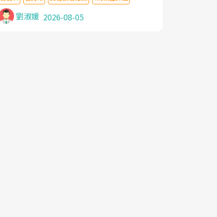
針灸及物理徒手治療都沒有用,後來連吃到嗎
啡類止痛藥都效果有限,只是壓症狀,沒多久就
劉淑媛
2026-08-05
痛起來,多年失眠嚴重影響生活品質. 台灣親
友介紹忠孝醫院杜育才主任是頸頭症候群專
家,上網搜尋杜主任相關文章新聞跟網路評價
之後,下定決心飛回台北找杜醫師診治. 杜主
任的乾針跟增生治療真的很厲害,第一次乾針
就覺得整個肩頸鬆開,回家特別好睡,經過幾次
治療,長年頑疾已經好了大半,杜主任除了打針
超厲害,還會一直交代要改善姿勢跟好好做運
動,看診態度親切溫暖,真的是不可多得的良
醫,大力推荐!