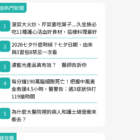
道熱門新聞
菠菜大火炒、芹菜要吃葉子....久坐族必
1
吃11種護心活血好食材，這樣料理最好
2026七夕什麼時候？七夕日期、由來
2
與3習俗8禁忌一次看
濾藍光產品真有效？ 醫師告訴你
3
每分鐘190萬腦細胞死亡！把握中風黃
4
金救援4.5小時，醫警告：遇3症狀快打
119搶時間
為什麼大醫院裡的病人和護士總是衝來
5
衝去？
尋良醫