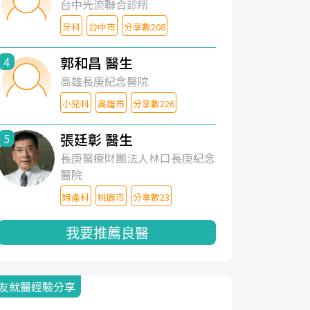
台中光流聯合診所
牙科
台中市
分享數208
郭和昌 醫生
4
高雄長庚紀念醫院
小兒科
高雄市
分享數226
張廷彰 醫生
5
長庚醫療財團法人林口長庚紀念
醫院
婦產科
桃園市
分享數23
我要推薦良醫
友就醫經驗分享