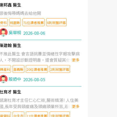
謝邦鑫 醫生
很後悔帶媽媽去給他開
骨科
桃園縣
71位讀者推薦
6則就醫評鑑
吳華桐
2026-08-06
陳建翰 醫生
不推此醫生 會言語挑釁並情緒性字眼攻擊病
人，不開設診斷證明書，還會質疑其他醫生
更多
的判斷！
婦產科
嘉義縣
20位讀者推薦
2則就醫評鑑
殷迺中
2026-08-05
杜育才 醫生
感謝杜育才主任仁心仁術,醫術精湛! 人住美
國,長年受肩頸痠痛及頭痛頭暈所苦,看遍名醫
更多
教授,做了各種檢查,也嘗試過西醫打針,中醫
復健科
台北市
11位讀者推薦
7則就醫評鑑