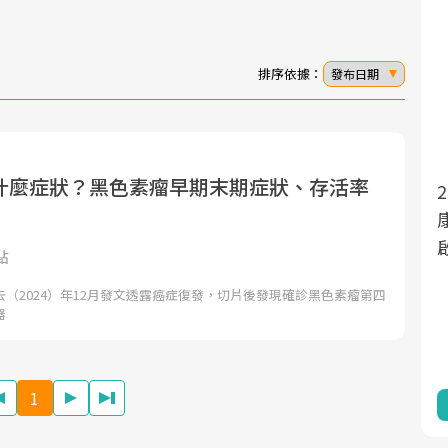
排序依據：
發布日期
什麼症狀？黑色素瘤早期末期症狀、存活率
面對超高齡社會的浪潮，台灣正在快速邁
2025年，就到良醫生活祭體驗「一站式健
向「健康照護」的新時代。隨著國家政策
康新生活」，從講座、體驗到運動，全面
如「健康台灣推動委員會」與「長照3.0」
啟動你的健康革命！
點
的推進，「預防醫學」已成全民關注的核
（2024）年12月發文透露癌症復發，切片後發現確診黑色素瘤第四
心議題。然而，健檢不只是醫療院所的服
器
務，更是民眾了解自身健康狀況、啟動健
康管理的重要起點。
1
前往專題
前往專題