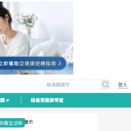
登入
專題
紐崔萊健康學堂
我與健康韌性的距離
荷爾蒙時光
2025健檢