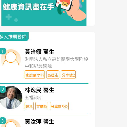
多人推薦醫師
黃洽鑽 醫生
1
財團法人私立高雄醫學大學附設
中和紀念醫院
家庭醫學科
高雄市
分享數2
林逸民 醫生
2
五福診所
眼科
宜蘭縣
分享數542
黃汝萍 醫生
3