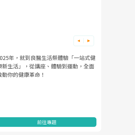
良醫健康網從「換季的身體變化」出發，
根據不同性
因應超高齡
透過醫學觀點與日常感受的對話，建立對
在、未來的
「2025
亞健康的認知，進而引導實際的改善行
知道該如何
促進為目的
動。
健康的關鍵
分析進行全
灣健康促進
前往專題