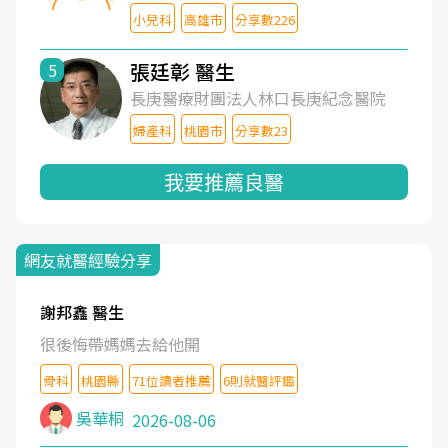
小兒科
高雄市
分享數226
張廷彰 醫生
5
長庚醫療財團法人林口長庚紀念醫院
婦產科
桃園市
分享數23
我要推薦良醫
網友就醫經驗分享
謝邦鑫 醫生
很後悔帶媽媽去給他開
骨科
桃園縣
71位讀者推薦
6則就醫評鑑
吳華桐
2026-08-06