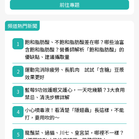
前往專題
頻道熱門新聞
飽和脂肪酸、不飽和脂肪酸差在哪？哪些油富
1
含飽和脂肪酸？營養師解析「飽和脂肪酸」的
優缺點、建議攝取量
運動完消除疲勞、長肌肉 試試「含糖」豆漿
2
效果更好
藍莓9功效護眼又護心，一天吃幾顆？3大食用
3
禁忌、清洗步驟詳解
小心噴毒液！看清楚「隱翅蟲」長這樣，不能
4
打，要用吹的～
龍鬚菜、過貓、川七、皇宮菜，哪裡不一樣？
5