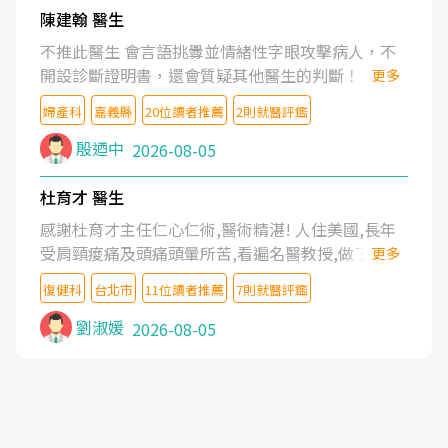
陳建翰 醫生
不推此醫生 會言語挑釁並情緒性字眼攻擊病人，不
開設診斷證明書，還會質疑其他醫生的判斷！
更多
婦產科
嘉義縣
20位讀者推薦
2則就醫評鑑
殷迺中
2026-08-05
杜育才 醫生
感謝杜育才主任仁心仁術,醫術精湛! 人住美國,長年
受肩頸痠痛及頭痛頭暈所苦,看遍名醫教授,做了各種
更多
檢查,也嘗試過西醫打針,中醫針灸及物理徒手治療都
復健科
台北市
11位讀者推薦
7則就醫評鑑
沒有用,後來連吃到嗎啡類止痛藥都效果有限,只是壓
症狀,沒多久就痛起來,多年失眠嚴重影響生活品質.
劉淑媛
2026-08-05
台灣親友介紹忠孝醫院杜育才主任是頸頭症候群專
家,上網搜尋杜主任相關文章新聞跟網路評價之後,下
定決心飛回台北找杜醫師診治. 杜主任的乾針跟增生
治療真的很厲害,第一次乾針就覺得整個肩頸鬆開,回
家特別好睡,經過幾次治療,長年頑疾已經好了大半,杜