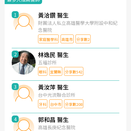
黃洽鑽 醫生
1
財團法人私立高雄醫學大學附設中和紀
念醫院
家庭醫學科
高雄市
分享數2
林逸民 醫生
2
五福診所
眼科
宜蘭縣
分享數542
黃汝萍 醫生
3
台中光流聯合診所
牙科
台中市
分享數208
郭和昌 醫生
4
高雄長庚紀念醫院