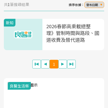
共
1
筆搜尋結果
排序依據：
發布日期
新知
2026春節高乘載總整
理》管制時間與路段、國
道收費及替代道路
1
良醫生活祭