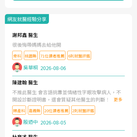
網友就醫經驗分享
謝邦鑫 醫生
很後悔帶媽媽去給他開
骨科
桃園縣
71位讀者推薦
6則就醫評鑑
吳華桐
2026-08-06
陳建翰 醫生
不推此醫生 會言語挑釁並情緒性字眼攻擊病人，不
開設診斷證明書，還會質疑其他醫生的判斷！
更多
婦產科
嘉義縣
20位讀者推薦
2則就醫評鑑
殷迺中
2026-08-05
杜育才 醫生