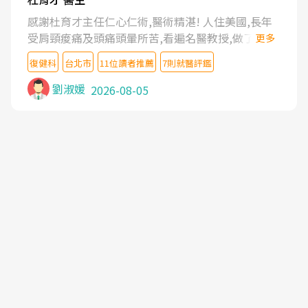
感謝杜育才主任仁心仁術,醫術精湛! 人住美國,長年
受肩頸痠痛及頭痛頭暈所苦,看遍名醫教授,做了各種
更多
檢查,也嘗試過西醫打針,中醫針灸及物理徒手治療都
復健科
台北市
11位讀者推薦
7則就醫評鑑
沒有用,後來連吃到嗎啡類止痛藥都效果有限,只是壓
症狀,沒多久就痛起來,多年失眠嚴重影響生活品質.
劉淑媛
2026-08-05
台灣親友介紹忠孝醫院杜育才主任是頸頭症候群專
家,上網搜尋杜主任相關文章新聞跟網路評價之後,下
定決心飛回台北找杜醫師診治. 杜主任的乾針跟增生
治療真的很厲害,第一次乾針就覺得整個肩頸鬆開,回
家特別好睡,經過幾次治療,長年頑疾已經好了大半,杜
主任除了打針超厲害,還會一直交代要改善姿勢跟好
好做運動,看診態度親切溫暖,真的是不可多得的良醫,
大力推荐!