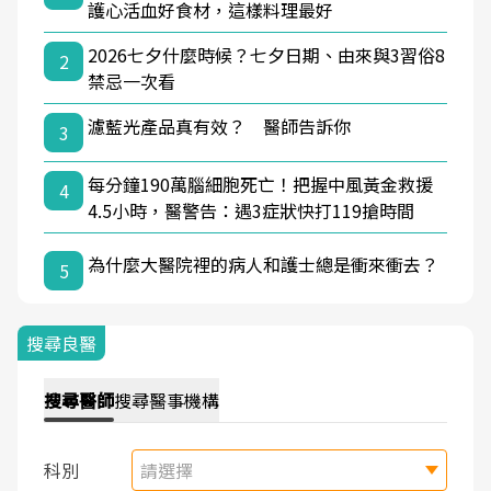
護心活血好食材，這樣料理最好
2026七夕什麼時候？七夕日期、由來與3習俗8
2
禁忌一次看
濾藍光產品真有效？ 醫師告訴你
3
每分鐘190萬腦細胞死亡！把握中風黃金救援
4
4.5小時，醫警告：遇3症狀快打119搶時間
為什麼大醫院裡的病人和護士總是衝來衝去？
5
搜尋良醫
搜尋
醫師
搜尋
醫事機構
科別
請選擇