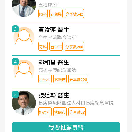
五福診所
眼科
宜蘭縣
分享數542
黃汝萍 醫生
3
台中光流聯合診所
牙科
台中市
分享數208
郭和昌 醫生
4
高雄長庚紀念醫院
小兒科
高雄市
分享數226
張廷彰 醫生
5
長庚醫療財團法人林口長庚紀念醫院
婦產科
桃園市
分享數23
我要推薦良醫