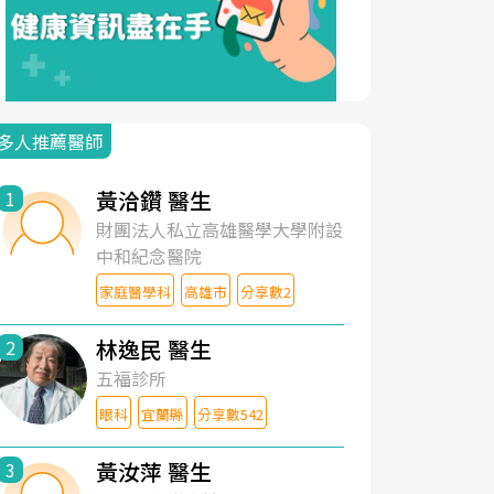
多人推薦醫師
黃洽鑽 醫生
1
財團法人私立高雄醫學大學附設
中和紀念醫院
家庭醫學科
高雄市
分享數2
林逸民 醫生
2
五福診所
眼科
宜蘭縣
分享數542
黃汝萍 醫生
3