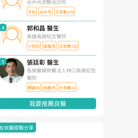
台中光流聯合診所
牙科
台中市
分享數208
郭和昌 醫生
4
高雄長庚紀念醫院
小兒科
高雄市
分享數226
張廷彰 醫生
5
長庚醫療財團法人林口長庚紀念
醫院
婦產科
桃園市
分享數23
我要推薦良醫
友就醫經驗分享