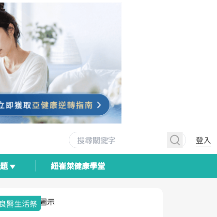
登入
專題
紐崔萊健康學堂
我與健康韌性的距離
荷爾蒙時光
2025健檢