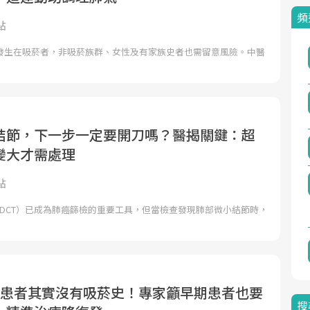
頻
點
發生在吸菸者，非吸菸族群、女性及有家族史者也需留意風險。中醫
結節，下一步一定要開刀嗎？醫揭關鍵：超
變大才需處理
點
LDCT）已成為肺癌篩檢的重要工具，但當檢查發現肺部微小結節時，
癌患者其實沒有吸菸史！專家籲早期患者也要
搜