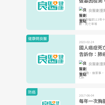
做基因檢測
良醫劃重
根據衛福部113年
數、死亡率等
健康問良醫
2023-02-24
國人癌症死
告訴你：肺
良醫劃重
🎧 通勤、做家事，
Can
防癌
2017-06-04
每年一次胸