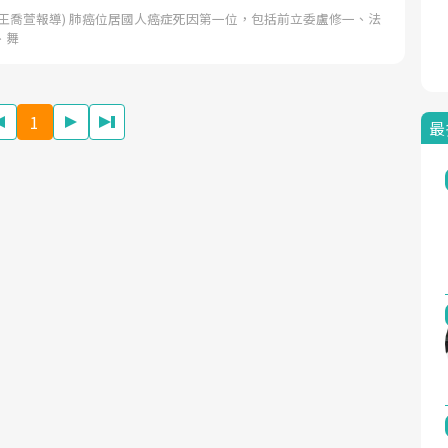
王喬萱報導) 肺癌位居國人癌症死因第一位，包括前立委盧修一、法
、舞
1
最