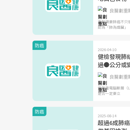
良醫劃重
重點摘要肺癌不只
認為「肺為嬌臟」
防癌
2026-04-10
健檢發現肺
過●公分或
良醫劃重
低劑量電腦斷層（
是否一定要立
防癌
2025-08-14
超過6成肺