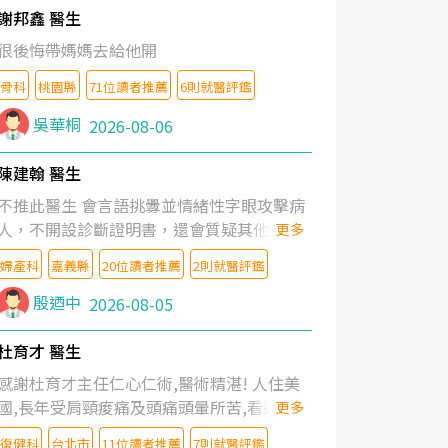
謝邦鑫 醫生
很後悔帶媽媽去給他開
骨科
桃園縣
71位讀者推薦
6則就醫評鑑
吳華桐
2026-08-06
陳建翰 醫生
不推此醫生 會言語挑釁並情緒性字眼攻擊病
人，不開設診斷證明書，還會質疑其他醫生
更多
的判斷！
婦產科
嘉義縣
20位讀者推薦
2則就醫評鑑
殷迺中
2026-08-05
杜育才 醫生
感謝杜育才主任仁心仁術,醫術精湛! 人住美
國,長年受肩頸痠痛及頭痛頭暈所苦,看遍名醫
更多
教授,做了各種檢查,也嘗試過西醫打針,中醫
復健科
台北市
11位讀者推薦
7則就醫評鑑