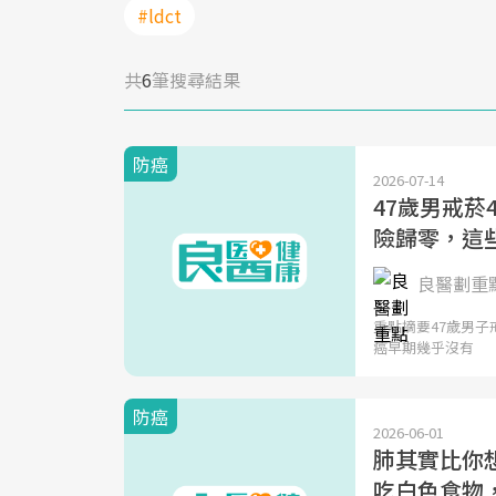
#ldct
共
6
筆搜尋結果
防癌
2026-07-14
47歲男戒
險歸零，這些
良醫劃重
重點摘要47歲男
癌早期幾乎沒有
防癌
2026-06-01
肺其實比你
吃白色食物