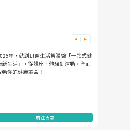
良醫健康網從「換季的身體變化」出發，
根據不同性
因應超高齡
透過醫學觀點與日常感受的對話，建立對
在、未來的
「2025
亞健康的認知，進而引導實際的改善行
知道該如何
促進為目的
動。
健康的關鍵
分析進行全
灣健康促進
前往專題