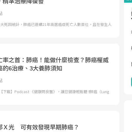
，精準治療降復發
點
十大死因統計，肺癌已連續21年高居癌症死亡人數首位，且在發生人
亡率之首：肺癌！能做什麼檢查？肺癌權威
癌的6治療、3大養肺須知
點
【下載】Podcast 《健康問良醫》，讓您健康輕鬆聽 ❗肺癌（Lung
部Ｘ光 可有效發現早期肺癌？