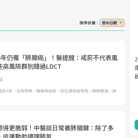
排序依據：
發布日期
菸4年仍罹「肺腺癌」！醫提醒：戒菸不代表風
面對超高齡社會的浪潮，台灣正在快速邁
2025年，就到良醫生活祭體驗「一站式健
高風險群別錯過LDCT
向「健康照護」的新時代。隨著國家政策
康新生活」，從講座、體驗到運動，全面
如「健康台灣推動委員會」與「長照3.0」
啟動你的健康革命！
點
的推進，「預防醫學」已成全民關注的核
子戒菸4年，沒有咳嗽、胸痛等症狀，卻在健檢發現第一期肺腺癌。肺
心議題。然而，健檢不只是醫療院所的服
務，更是民眾了解自身健康狀況、啟動健
康管理的重要起點。
前往專題
前往專題
想得更脆弱！中醫談日常養肺關鍵：除了多
，這運動助調理肺氣