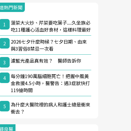
道熱門新聞
菠菜大火炒、芹菜要吃葉子....久坐族必
1
吃11種護心活血好食材，這樣料理最好
2026七夕什麼時候？七夕日期、由來
2
與3習俗8禁忌一次看
濾藍光產品真有效？ 醫師告訴你
3
每分鐘190萬腦細胞死亡！把握中風黃
4
金救援4.5小時，醫警告：遇3症狀快打
119搶時間
為什麼大醫院裡的病人和護士總是衝來
5
衝去？
尋良醫