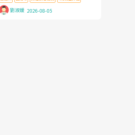
針灸及物理徒手治療都沒有用,後來連吃到嗎
啡類止痛藥都效果有限,只是壓症狀,沒多久就
劉淑媛
2026-08-05
痛起來,多年失眠嚴重影響生活品質. 台灣親
友介紹忠孝醫院杜育才主任是頸頭症候群專
家,上網搜尋杜主任相關文章新聞跟網路評價
之後,下定決心飛回台北找杜醫師診治. 杜主
任的乾針跟增生治療真的很厲害,第一次乾針
就覺得整個肩頸鬆開,回家特別好睡,經過幾次
治療,長年頑疾已經好了大半,杜主任除了打針
超厲害,還會一直交代要改善姿勢跟好好做運
動,看診態度親切溫暖,真的是不可多得的良
醫,大力推荐!