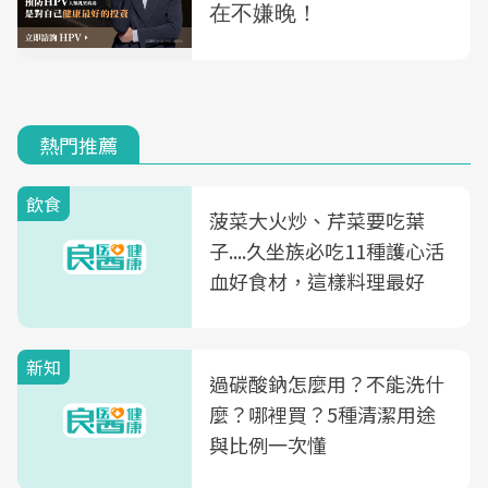
熱門推薦
飲食
菠菜大火炒、芹菜要吃葉
子....久坐族必吃11種護心活
血好食材，這樣料理最好
新知
過碳酸鈉怎麼用？不能洗什
麼？哪裡買？5種清潔用途
與比例一次懂