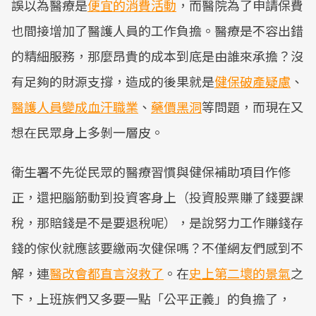
誤以為醫療是
便宜的消費活動
，而醫院為了申請保費
也間接增加了醫護人員的工作負擔。醫療是不容出錯
的精細服務，那麼昂貴的成本到底是由誰來承擔？沒
有足夠的財源支撐，造成的後果就是
健保破產疑慮
、
醫護人員變成血汗職業
、
藥價黑洞
等問題，而現在又
想在民眾身上多剝一層皮。
衛生署不先從民眾的醫療習慣與健保補助項目作修
正，還把腦筋動到投資客身上（投資股票賺了錢要課
稅，那賠錢是不是要退稅呢），是說努力工作賺錢存
錢的傢伙就應該要繳兩次健保嗎？不僅網友們感到不
解，連
醫改會都直言沒救了
。在
史上第二壞的景氣
之
下，上班族們又多要一點「公平正義」的負擔了，