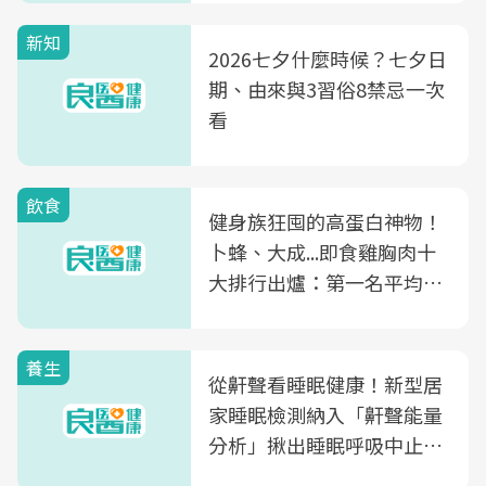
新知
2026七夕什麼時候？七夕日
期、由來與3習俗8禁忌一次
看
飲食
健身族狂囤的高蛋白神物！
卜蜂、大成...即食雞胸肉十
大排行出爐：第一名平均一
片不到50元
養生
從鼾聲看睡眠健康！新型居
家睡眠檢測納入「鼾聲能量
分析」揪出睡眠呼吸中止症
風險