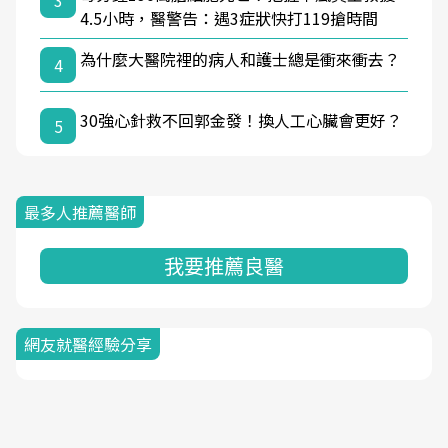
3
4.5小時，醫警告：遇3症狀快打119搶時間
為什麼大醫院裡的病人和護士總是衝來衝去？
4
30強心針救不回郭金發！換人工心臟會更好？
5
最多人推薦醫師
我要推薦良醫
網友就醫經驗分享