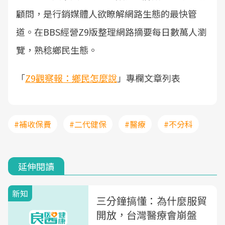
顧問，是行銷媒體人欲瞭解網路生態的最快管
道。在BBS經營Z9版整理網路摘要每日數萬人瀏
覽，熟稔鄉民生態。
「
Z9觀察報：鄉民怎麼說
」專欄文章列表
#補收保費
#二代健保
#醫療
#不分科
延伸閱讀
新知
三分鐘搞懂：為什麼服貿
開放，台灣醫療會崩盤