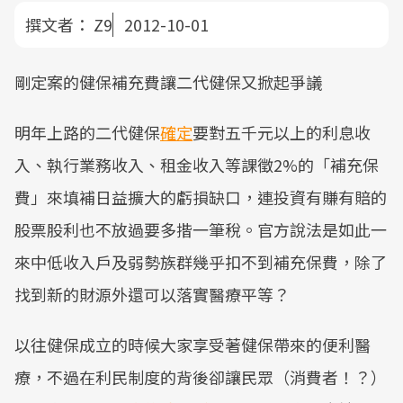
撰文者：
Z9
2012-10-01
剛定案的健保補充費讓二代健保又掀起爭議
明年上路的二代健保
確定
要對五千元以上的利息收
入、執行業務收入、租金收入等課徵2%的「補充保
費」來填補日益擴大的虧損缺口，連投資有賺有賠的
股票股利也不放過要多揩一筆稅。官方說法是如此一
來中低收入戶及弱勢族群幾乎扣不到補充保費，除了
找到新的財源外還可以落實醫療平等？
以往健保成立的時候大家享受著健保帶來的便利醫
療，不過在利民制度的背後卻讓民眾（消費者！？）