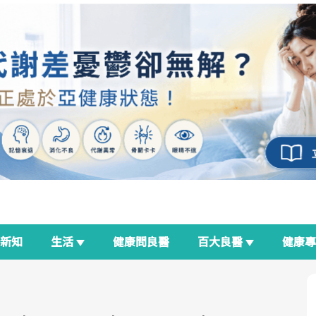
新知
生活
健康問良醫
百大良醫
健康
良醫生活祭
我與健康韌性的距離