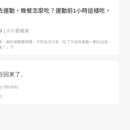
去運動，晚餐怎麼吃？運動前1小時這樣吃，
身 | iFit 愛瘦身
動，剛好是晚餐時間，不吃怕沒力氣，吃了又怕待會動一動吐出來，
呢？」下