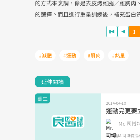
的方式來烹調，像是去皮烤雞腿／雞胸肉、
的選擇。而且進行重量訓練後，補充蛋白
1
#減肥
#運動
#肌肉
#熱量
延伸閱讀
養生
2014-04-10
運動完更要
Mr. 司博特
本文獲M.司博特