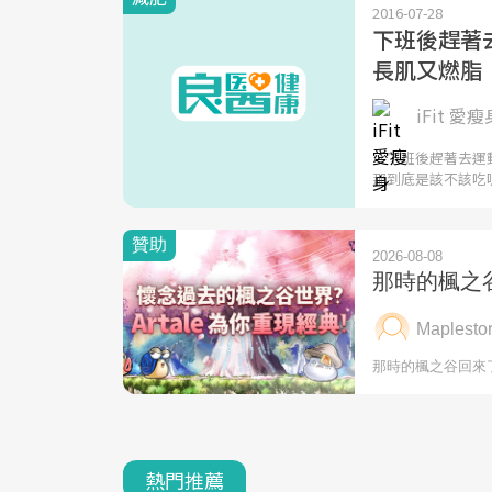
2016-07-28
下班後趕著
長肌又燃脂
iFit 愛瘦
「下班後趕著去運
那到底是該不該吃
熱門推薦