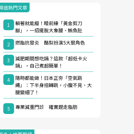
頻道熱門文章
躺著就能瘦！睡前練「黃金剪刀
1
腳」，一招擺脫大象腿、鮪魚肚
燃脂抗發炎 酪梨扮演5大狠角色
2
減肥期間想吃鍋？這款「超低卡火
3
鍋」，自己煮超簡單！
隨時都能做！日本正夯「空氣跳
4
繩」：下半身扭轉跳，小腹不見、大
腿變細了！
專業減重門診 確實趕走脂肪
5