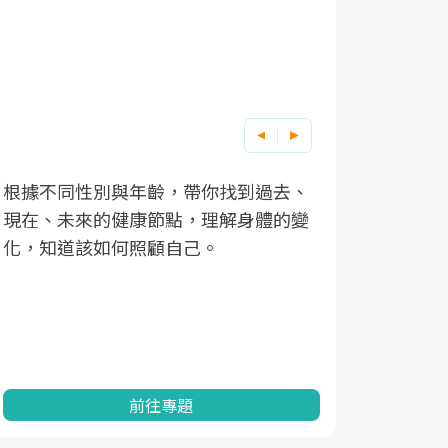
根據不同性別與年齡，帶你找到過去、
因應超高齡
現在、未來的健康節點，理解身體的變
「2025
化，知道該如何照顧自己。
康促進為目
民眾健康的
查、數據分
一起成為台
前往專題