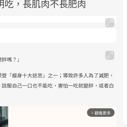
明吃，長肌肉不長肥肉
面對超高齡社會的浪潮，台灣正在快速
2025年，就到良醫生活祭體驗「一站式
良醫健康網從「換季的身體變化」出
變胖嗎？」
邁向「健康照護」的新時代。隨著國家
健康新生活」，從講座、體驗到運動，
發，透過醫學觀點與日常感受的對話，
政策如「健康台灣推動委員會」與「長
全面啟動你的健康革命！
建立對亞健康的認知，進而引導實際的
榮登「瘦身十大迷思」之一；導致許多人為了減肥，
照3.0」的推進，「預防醫學」已成全民
改善行動。
，說服自己一口也不能吃，害怕一吃就變胖，或者白
關注的核心議題。然而，健檢不只是醫
療院所的服務，更是民眾了解自身健康
狀況、啟動健康管理的重要起點。
觀看更多
arrow_forward_ios
前往專題
前往專題
前往專題