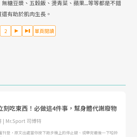
無糖豆漿、五穀飯、燙青菜、蘋果...等等都是不錯
質還有助於肌肉生長。
2
單頁閱讀
立刻吃東西！必做這4件事，幫身體代謝廢物
 | Mr.Sport 司博特
授權刊登，原文出處當你按下跑步機上的停止鍵、或舉完最後一下啞鈴