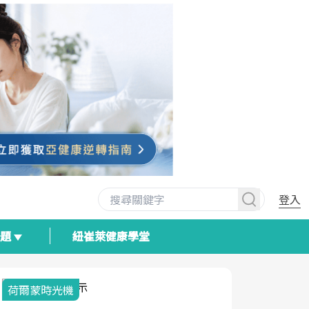
登入
專題
紐崔萊健康學堂
荷爾蒙時光機
2025健檢