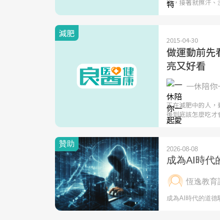
後，接著就擦汗、
減肥
2015-04-30
做運動前先
亮又好看
一休陪你一
正在減肥中的人，
後到底該怎麼吃才