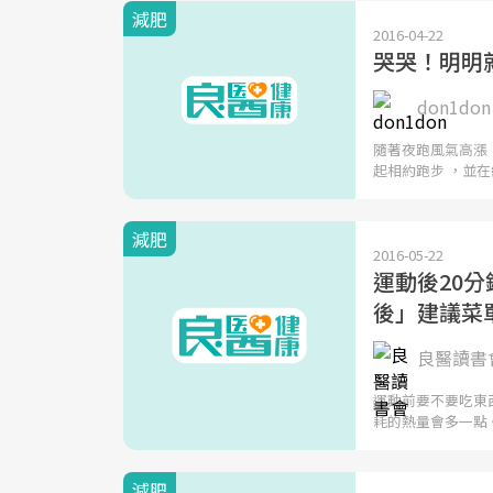
減肥
2016-04-22
哭哭！明明
don1don 
隨著夜跑風氣高漲
起相約跑步 ，並
減肥
2016-05-22
運動後20
後」建議菜
良醫讀書會
運動前要不要吃東
耗的熱量會多一點
減肥