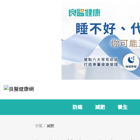
防癌
減肥
養生
良醫
減肥