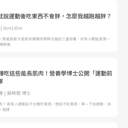
就說運動後吃東西不會胖，怎麼我越跑越胖？
| don1don
，既能放鬆又能達到健康快樂與交誼的三重收穫，許多人開始習慣一
在練跑後
分鐘吃這些能長肌肉！營養學博士公開「運動前
單
 | 吳映蓉 博士
西？ 很多人運動前不太敢吃東西，想說不吃東西，等一下去運動，消
。這樣