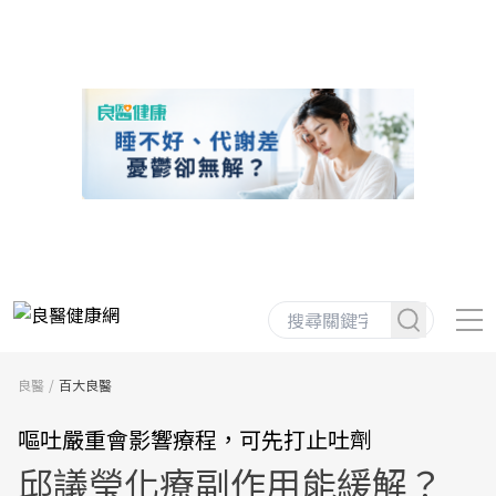
良醫
百大良醫
嘔吐嚴重會影響療程，可先打止吐劑
邱議瑩化療副作用能緩解？