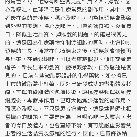
的角色。 Q：化療有哪些常見副作用？ A：掉髮、噁
心及嘔吐、血球降低是化療常見的副作用。其中，患
者最在意的是掉髮、噁心及嘔吐，因為掉頭髮會影響
到外貌的美觀，噁心及嘔吐，則會影響食欲、沒有胃
口、降低生活品質。 掉頭髮的問題，的確是很常見
的，這是因為化療藥物抑制癌細胞的同時，也會抑制
頭髮的生長，通常在化療結束之後，頭髮就會慢慢再
長出來，在過渡期間，可以考慮戴假髮、頭巾或者是
帽子，新長出來的髮質，變得較柔軟、自然鬈翹是常
見的。 目前有些微脂體設計的化學藥物，如台灣已
上市的微脂體小紅莓、國外已研發成功的微脂體紫杉
醇，可運用微脂體的包覆技術，讓抗癌藥物運送到癌
細胞後，再發揮作用，已可大幅減少落髮的副作用。
而噁心及嘔吐，不只是患者會害怕，這是連醫師也相
當擔心的問題，主要是因為一旦噁心嘔吐太厲害，患
者的胃口及體力，也會直線下滑，有可能嚴重影響到
患者的生活品質及療程的進行。 因此，已有許多積