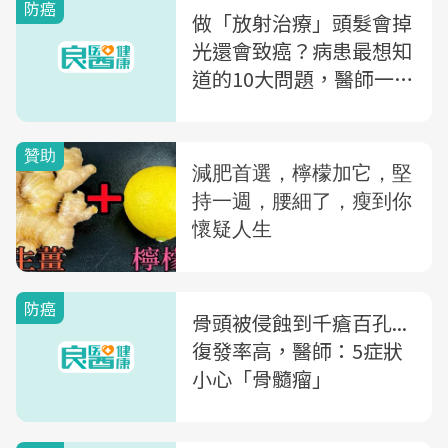
防癌
做「放射治療」頭髮會掉
光還會致癌？病患最想知
道的10大問題，醫師一次
說給你聽！
防癌
骨頭被侵蝕到千瘡百孔...
復發率高，醫師：5症狀
小心「骨髓瘤」