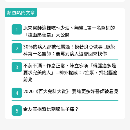
頻道熱門文章
原來醫師這樣吃～少油、無鹽...第一名醫師的
1
「控血壓便當」大公開
30%的病人都被他罵過！摸著良心做事...感染
2
科第一名醫師：要罵到病人還會回來找你
不菸不酒、作息正常，陳立宏嘆「得腦癌多是
3
要求完美的人」...神外權威：7症狀，找出腦瘤
前兆
2020《百大兒科大賞》 要讓更多好醫師被看見
4
金友莊捐腎比剖腹生子痛？
5