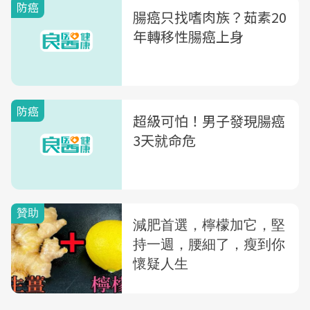
防癌
腸癌只找嗜肉族？茹素20
年轉移性腸癌上身
防癌
超級可怕！男子發現腸癌
3天就命危