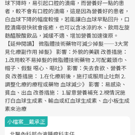
球下降時，易引起口腔的潰瘍，而營養好一點的患
者，較不會有口腔的潰瘍，這是因為營養好的患者，
白血球下降的幅度較慢，若能讓白血球早點回升，口
腔潰瘍很快就會痊癒，也可以含冰涼的水、飲用左旋
麩醯胺酸飲品，減緩不適、增加營養加速復原。
【延伸閱讀】 微脂體技術藥物可減少掉髮——3大常
見化療副作用 掉髮》 影響：外貌的美觀 改善措施：
1.改用較不易掉髮的微脂體技術藥物 2.可配戴頭巾、
帽子、假髮 噁心、嘔吐》 影響：失去食欲、營養不
良 改善措施： 1.在化療前後，施打或服用止吐劑 2.
調整化療的療程或藥物 血球減少》 影響：易感染、
貧血、出血 改善措施： 1.留意營養補充 2.視情況施
打白血球生成素、輸血或紅血球生成素、血小板生成
素來治療
小檔案＿戴承正
北醫內科部血液腫瘤科主任