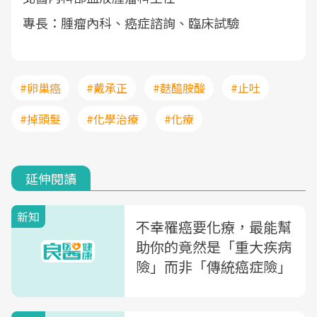
專長：腫瘤內科、癌症諮詢、臨床試驗
#卵巢癌
#戴承正
#麩醯胺酸
#止吐
#掉頭髮
#化學治療
#化療
延伸閱讀
新知
不幸罹癌要化療，最能幫
助你的竟然是「重大疾病
險」而非「傳統癌症險」