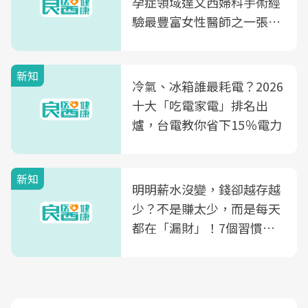
孕症領域達文西婦科手術經
驗最豐富女性醫師之一張永
玲領軍，打造全台首創「生
殖銀行概念形象館」，攜手
新知
光田醫院建構360度女性健
冷氣、冰箱誰最耗電？2026
康照護生態圈
十大「吃電家電」排名出
爐，台電教你省下15％電力
新知
明明薪水沒變，錢卻越存越
少？不是賺太少，而是每天
都在「漏財」！7個習慣一
次看