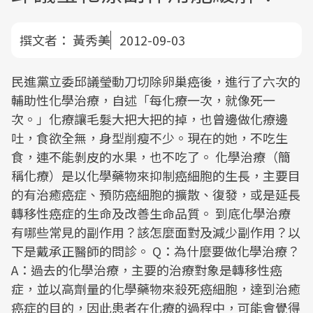
撰文者：
黃秀美
2012-09-03
民進黨立委邱議瑩動刀切除卵巢癌後，進行了六次的
輔助性化學治療，自述「每化療一次，就像死一
次。」化療讓毛髮大把大把的掉，也曾邊做化療邊
吐，食欲全無，身型削瘦不少。現在的她，不吃生
食，連不能剝皮的水果，也不吃了。 化學治療（簡
稱化療）是以化學藥物來抑制癌細胞的生長，主要目
的有治癒癌症、預防癌細胞的擴散、復發，或是延長
轉移性癌症的生命及改善生命品質。 到底化學治療
有哪些常見的副作用？該怎麼面對及減少副作用？以
下是戴承正醫師的問診。 Q：為什麼要做化學治療？
A：過去的化學治療，主要的治療對象是轉移性癌
症，並以高劑量的化學藥物來殺死癌細胞，達到治癒
癌症的目的，因此患者在化療的過程中，可能會覺得