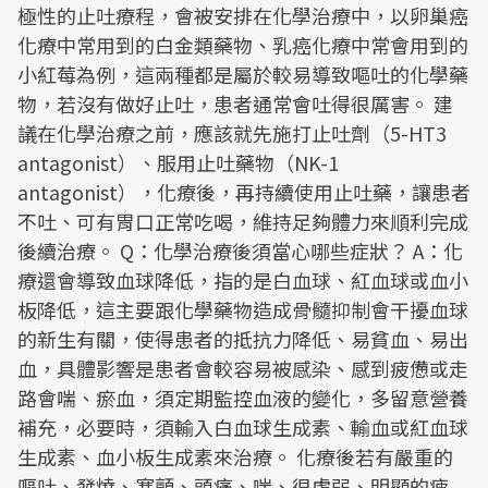
極性的止吐療程，會被安排在化學治療中，以卵巢癌
化療中常用到的白金類藥物、乳癌化療中常會用到的
小紅莓為例，這兩種都是屬於較易導致嘔吐的化學藥
物，若沒有做好止吐，患者通常會吐得很厲害。 建
議在化學治療之前，應該就先施打止吐劑（5-HT3
antagonist）、服用止吐藥物（NK-1
antagonist），化療後，再持續使用止吐藥，讓患者
不吐、可有胃口正常吃喝，維持足夠體力來順利完成
後續治療。 Q：化學治療後須當心哪些症狀？ A：化
療還會導致血球降低，指的是白血球、紅血球或血小
板降低，這主要跟化學藥物造成骨髓抑制會干擾血球
的新生有關，使得患者的抵抗力降低、易貧血、易出
血，具體影響是患者會較容易被感染、感到疲憊或走
路會喘、瘀血，須定期監控血液的變化，多留意營養
補充，必要時，須輸入白血球生成素、輸血或紅血球
生成素、血小板生成素來治療。 化療後若有嚴重的
嘔吐、發燒、寒顫、頭痛、喘、很虛弱、明顯的疲