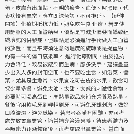
倦，皮膚有出血點、不明的瘀青、血便、解黑便，代
表病情有異常，應立即送急診，不可拖延。 【延伸
閱讀】化療期抵抗力低，避免吃生食 化療，若是使
用靜脈的人工血管給藥，優點是可減少漏藥而導致組
織壞死的併發症，但缺點是必須進行手術做人工血管
的放置，而且平時須注意勿過度的旋轉或是提重物，
約有一％的傷口感染率。 進行化療期間，由於抵抗
力會降低，較易被感染而生病，應多洗手，建議盡量
少出入人多的封閉空間，也不要吃生食，如泡菜、醬
菜，尤其是生魚片。水果宜吃可去皮的水果，飲食可
採少量多餐，避免太油、太甜、太辣的刺激性食物，
必要時可喝高蛋白、高熱量飲品來補充營養及熱量。
餐後宜用軟毛牙刷輕輕刷牙，可避免牙齦刺激，做好
口腔清潔，避免感染。 若患者吞嚥有困難，亦可考
慮先放置鼻胃管，適當補充管灌營養，待患者體力及
吞嚥能力逐漸恢復後，再考慮取出鼻胃管。 當白血