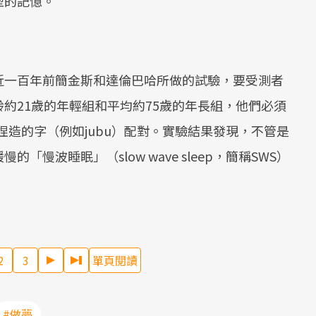
型的記憶。
近一百年前簡金斯和達倫巴哈所做的試驗，要受測者
約21歲的年輕組和平均約75歲的年長組，他們必須
些捏造的字（例如jubu）配對。實驗結果發現，不管是
慢波睡眠」（slow wave sleep，簡稱SWS）
2
3
單頁閱讀
#做夢