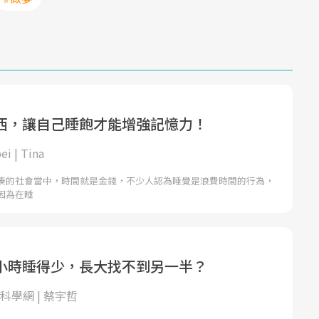
西，讓自己睡飽才能增強記憶力！
i | Tina
湊的社會當中，時間就是金錢，不少人認為睡覺是浪費時間的行為，
因為在睡
小時睡得少，長大找不到另一半？
 泛科學網 | 蔡宇哲