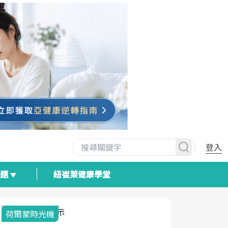
登入
專題
紐崔萊健康學堂
荷爾蒙時光機
2025健檢