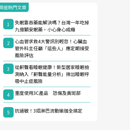
頻道熱門文章
失眠靠吞藥能解決嗎？台灣一年吃掉
1
九億顆安眠藥，小心身心成癮
心血管求救4大警訊別輕忽！心臟血
2
管外科主任籲「這些人」應定期接受
風險評估
從鼾聲看睡眠健康！新型居家睡眠檢
3
測納入「鼾聲能量分析」揪出睡眠呼
吸中止症風險
重度使用3C產品 恐傷及黃斑部
4
抗過敏！3招淋巴流動瑜珈全搞定
5