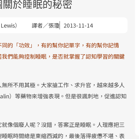
個關於睡眠的秘密
e Lewis） 譯者／張瓊
2013-11-14
不同的「功效」，有的幫你記單字，有的幫你記情
若我們能夠控制睡眠，是否就掌握了認知學習的關鍵
面對超高齡社會的浪潮，台灣正在快速
2025年，就到良醫生活祭體驗「一站式
良醫健康網從「換季的身體變化」出
邁向「健康照護」的新時代。隨著國家
健康新生活」，從講座、體驗到運動，
發，透過醫學觀點與日常感受的對話，
政策如「健康台灣推動委員會」與「長
全面啟動你的健康革命！
建立對亞健康的認知，進而引導實際的
人無所不用其極。大家搶工作、求升官，越來越多人
照3.0」的推進，「預防醫學」已成全民
改善行動。
關注的核心議題。然而，健檢不只是醫
Ritalin）等藥物來增強表現。但是很諷刺地，促進認知
療院所的服務，更是民眾了解自身健康
狀況、啟動健康管理的重要起點。
它就像個廢人呢？沒錯，答案正是睡眠。人理應把三
前往專題
前往專題
前往專題
對睡眠時間總是東縮西減的，最後落得疲憊不堪、表