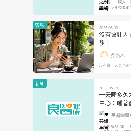
俗語說「一瞑大一
睡得比成年後要來
新知
2018-06-19
一天睡多久
中心：睡著
良醫讀書會
史丹佛所發現的「