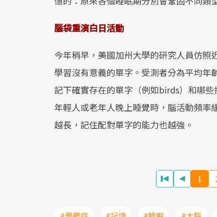
憶的：原來各個睡眠期分別會鞏固不同類
腦袋重演白日活動
今年稍早，美國加州大學的研究人員仿照
學習沒有意義的單字。受測者分為平均年齡
記下確實存在的單字（例如birds）和哪
年輕人或老年人晚上睡覺時，腦活動頻率緩慢的「
越長，記住配對單字的能力也越強。
1
#憂鬱症
#記憶
#睡眠
#大腦