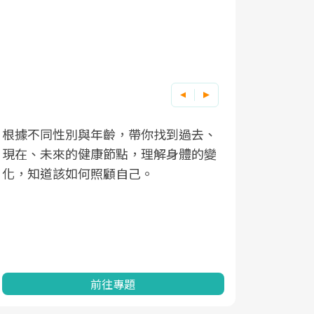
根據不同性別與年齡，帶你找到過去、
因應超高齡
現在、未來的健康節點，理解身體的變
「2025
化，知道該如何照顧自己。
康促進為目
民眾健康的
查、數據分
一起成為台
前往專題