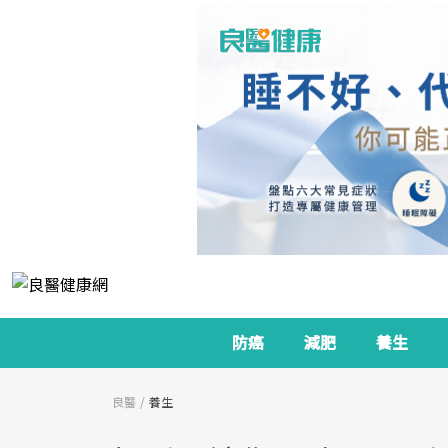
防癌
減肥
養生
良醫
養生