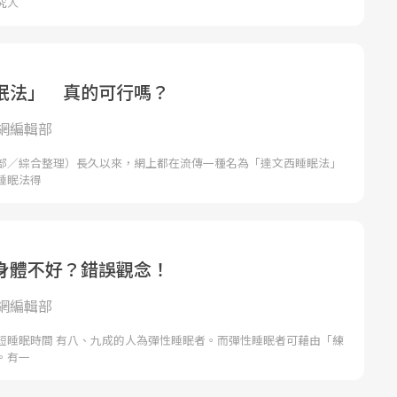
究人
眠法」 真的可行嗎？
網編輯部
部／綜合整理）長久以來，網上都在流傳一種名為「達文西睡眠法」
睡眠法得
身體不好？錯誤觀念！
網編輯部
短睡眠時間 有八、九成的人為彈性睡眠者。而彈性睡眠者可藉由「練
。有一