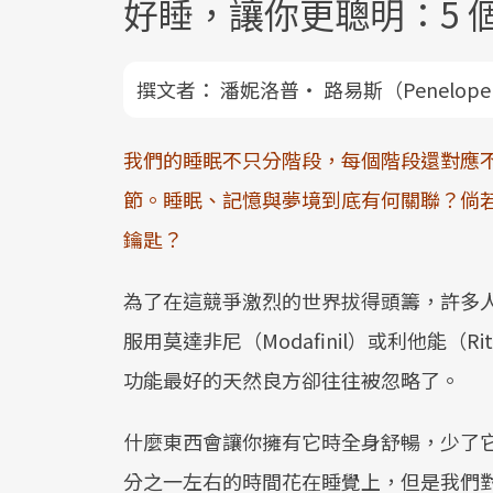
好睡，讓你更聰明：5 
撰文者：
潘妮洛普‧ 路易斯（Penelop
我們的睡眠不只分階段，每個階段還對應
節。睡眠、記憶與夢境到底有何關聯？倘
鑰匙？
為了在這競爭激烈的世界拔得頭籌，許多
服用莫達非尼（Modafinil）或利他能（
功能最好的天然良方卻往往被忽略了。
什麼東西會讓你擁有它時全身舒暢，少了
分之一左右的時間花在睡覺上，但是我們