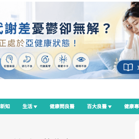
新知
生活
健康問良醫
百大良醫
健康
良醫生活祭
我與健康韌性的距離