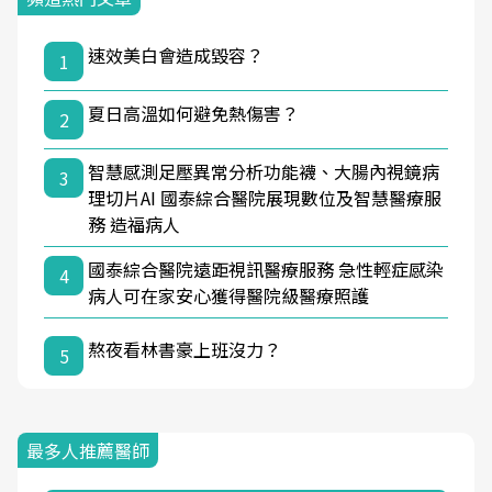
速效美白會造成毀容？
1
夏日高溫如何避免熱傷害？
2
智慧感測足壓異常分析功能襪、大腸內視鏡病
3
理切片AI 國泰綜合醫院展現數位及智慧醫療服
務 造福病人
國泰綜合醫院遠距視訊醫療服務 急性輕症感染
4
病人可在家安心獲得醫院級醫療照護
熬夜看林書豪上班沒力？
5
最多人推薦醫師