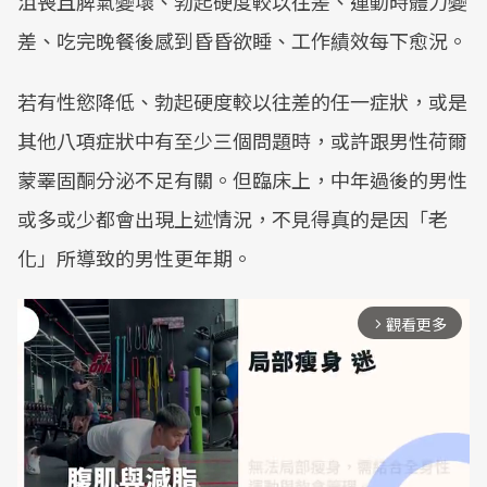
沮喪且脾氣變壞、勃起硬度較以往差、運動時體力變
差、吃完晚餐後感到昏昏欲睡、工作績效每下愈況。
若有性慾降低、勃起硬度較以往差的任一症狀，或是
其他八項症狀中有至少三個問題時，或許跟男性荷爾
蒙睪固酮分泌不足有關。但臨床上，中年過後的男性
或多或少都會出現上述情況，不見得真的是因「老
化」所導致的男性更年期。
觀看更多
arrow_forward_ios