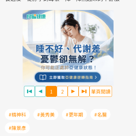
1
2
單頁閱讀
#精神科
#黃秀美
#更年期
#名醫
#陳景彥