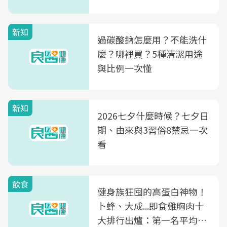
新知
過碳酸鈉怎麼用？不能洗什
麼？哪裡買？5種清潔用途
與比例一次懂
新知
2026七夕什麼時候？七夕日
期、由來與3習俗8禁忌一次
看
飲食
健身族狂囤的高蛋白神物！
卜蜂、大成...即食雞胸肉十
大排行出爐：第一名平均一