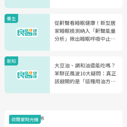
片不到50元
養生
從鼾聲看睡眠健康！新型居
家睡眠檢測納入「鼾聲能量
分析」揪出睡眠呼吸中止症
風險
新知
大豆油、調和油還能吃嗎？
苯駢芘風波10大疑問：真正
該避開的是「這種用油方
式」
荷爾蒙時光機