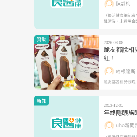
陳靜梅
（優活健康網記者
確清洗、未看場合
新知
2013-12-31
年終隱眼族
uho新聞
（優活健康網新聞