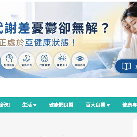
新知
生活
健康問良醫
百大良醫
健康
良醫生活祭
我與健康韌性的距離