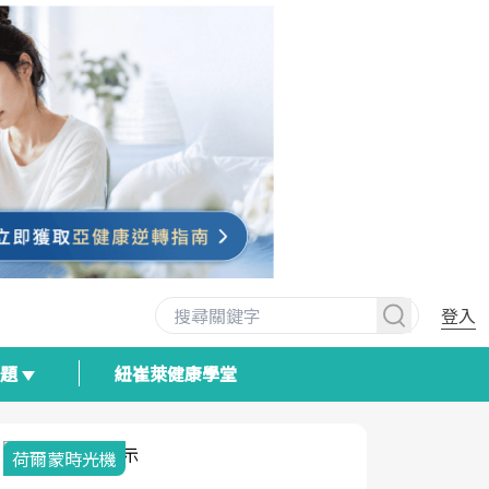
登入
專題
紐崔萊健康學堂
荷爾蒙時光機
2025健檢