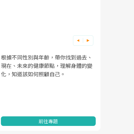
根據不同性別與年齡，帶你找到過去、
因應超高齡
現在、未來的健康節點，理解身體的變
「2025
化，知道該如何照顧自己。
康促進為目
民眾健康的
查、數據分
一起成為台
前往專題