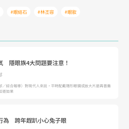
#眼結石
#林丕容
#眼妝
氧 隱眼族4大問題要注意！
部
部／綜合報導）對現代人來說，平時配戴隱形眼鏡或放大片是再普遍
知道如果
G行為 跨年趕趴小心兔子眼