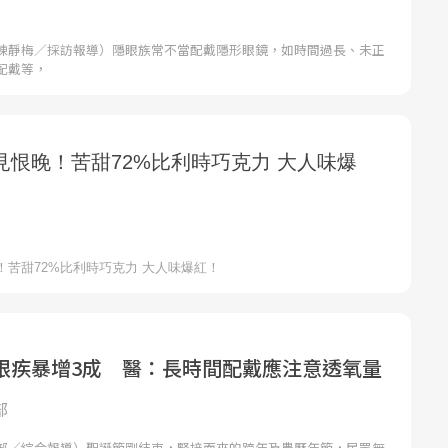
陳靜梅／採訪報導）隱眼族常不當配戴隱形眼鏡，如時間過長、未正
配戴等，
眼疾暴增3成 醫：長時間配戴應注意透氧量
部
部／綜合報導）聖誕節剛結束，緊接而來的跨年及農曆年節，民眾無