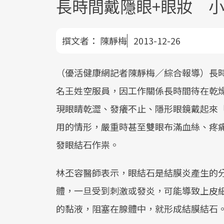
長時間戴隱眼+眼妝 
撰文者：
陳靜梅
2013-12-26
（優活健康網記者陳靜梅／綜合報導）長
名王姓空服員，因工作關係長時間待在乾
現眼睛乾澀、發癢不止、隱形眼鏡戴起來
用的情形，嚴重時甚至雙眼布滿血絲、疼
發眼結石作祟。
林丕容醫師表示，眼結石是結膜炎產生的
體，一旦受到刺激或發炎，可能導致上皮
的黏液，阻塞在腺體中，就形成結膜結石