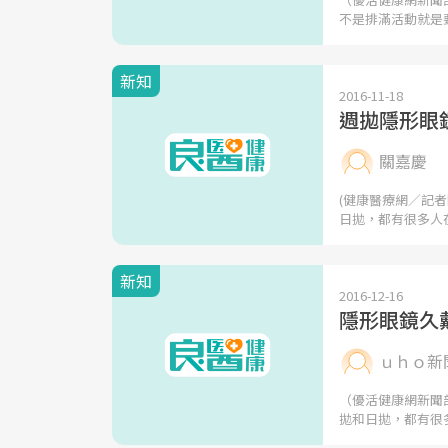
不是排滿活動就是
新知
2016-11-18
週拋隱形眼
關嘉慶
(健康醫療網／記
日拋，都有很多人
新知
2016-12-16
隱形眼鏡久
ｕｈｏ新
（優活健康網新聞
拋和日拋，都有很