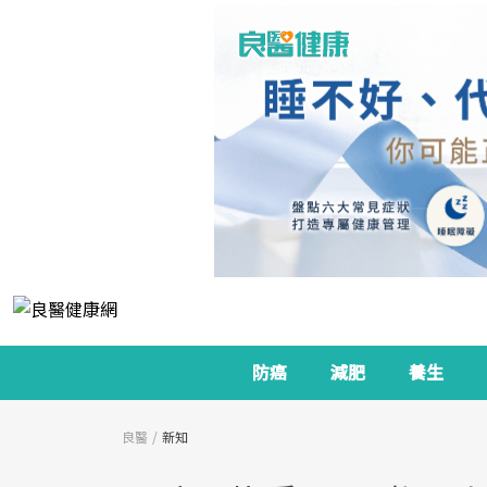
防癌
減肥
養生
良醫
新知