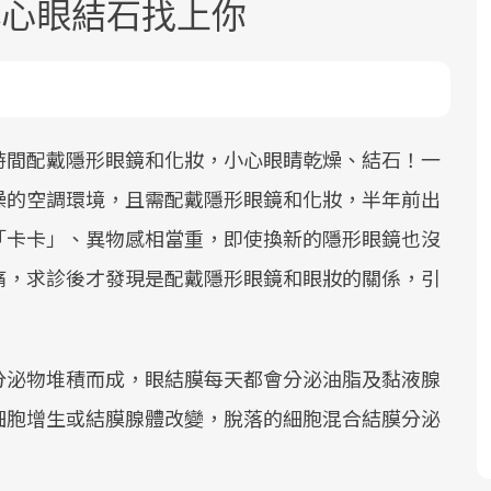
小心眼結石找上你
時間配戴隱形眼鏡和化妝，小心眼睛乾燥、結石！一
燥的空調環境，且需配戴隱形眼鏡和化妝，半年前出
面對超高齡社會的浪潮，台灣正在快速
2025年，就到良醫生活祭體驗「一站式
良醫健康網從「換季的身體變化」出
「卡卡」、異物感相當重，即使換新的隱形眼鏡也沒
邁向「健康照護」的新時代。隨著國家
健康新生活」，從講座、體驗到運動，
發，透過醫學觀點與日常感受的對話，
政策如「健康台灣推動委員會」與「長
全面啟動你的健康革命！
建立對亞健康的認知，進而引導實際的
痛，求診後才發現是配戴隱形眼鏡和眼妝的關係，引
照3.0」的推進，「預防醫學」已成全民
改善行動。
關注的核心議題。然而，健檢不只是醫
療院所的服務，更是民眾了解自身健康
分泌物堆積而成，眼結膜每天都會分泌油脂及黏液腺
狀況、啟動健康管理的重要起點。
細胞增生或結膜腺體改變，脫落的細胞混合結膜分泌
前往專題
前往專題
前往專題
。