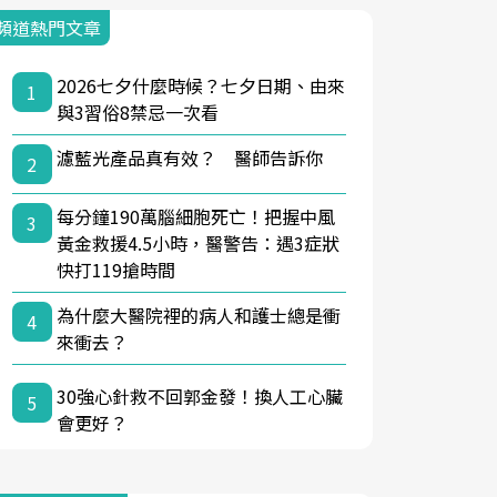
頻道熱門文章
2026七夕什麼時候？七夕日期、由來
1
與3習俗8禁忌一次看
濾藍光產品真有效？ 醫師告訴你
2
每分鐘190萬腦細胞死亡！把握中風
3
黃金救援4.5小時，醫警告：遇3症狀
快打119搶時間
為什麼大醫院裡的病人和護士總是衝
4
來衝去？
30強心針救不回郭金發！換人工心臟
5
會更好？