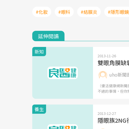
#化妝
#眼科
#結膜炎
#隱形眼鏡
延伸閱讀
新知
2013-11-26
雙眼角膜缺
uho新聞
（優活健康網新聞
不過的事情，但你
養生
2013-12-27
隱眼族2N