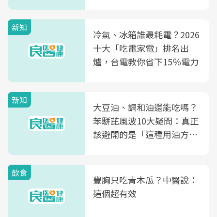
片不到50元
新知
冷氣、冰箱誰最耗電？2026
十大「吃電家電」排名出
爐，台電教你省下15％電力
新知
大豆油、調和油還能吃嗎？
苯駢芘風波10大疑問：真正
該避開的是「這種用油方
式」
飲食
豐胸只吃青木瓜？中醫說：
這個超有效