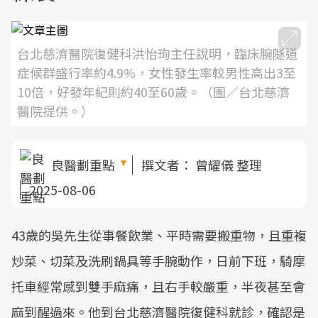
台北慈濟醫院復健科洪怡珣主任說明，臨床腕隧道
症候群盛行率約4.9%，女性發生率較男性高出3至
10倍，好發年紀則約40至60歲。（圖／台北慈濟
醫院提供。）
良醫劃重點
撰文者：
曾耀儀 整理
2025-08-06
43歲的吳先生從事餐飲業、平時需要搬重物，且重複
炒菜、切菜及洗刷鍋具等手腕動作，日前下班，騎摩
托車經常感到雙手麻痛，且右手較嚴重，半夜甚至會
麻到醒過來。他到台北慈濟醫院復健科就診，確認是