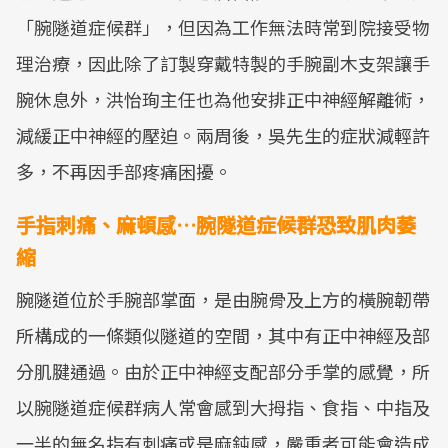
「腕隧道症候群」，但因為工作無法時常到院接受物
理治療，因此除了訂製穿戴特製的手腕副木支架讓手
腕休息外，洪怡珣主任也為他安排正中神經解離術，
減緩正中神經的壓迫。兩周後，吳先生的症狀減輕許
多，不再因手部疼痛困擾。
手指刺痛、麻頓感…腕隧道症候群恐致肌肉萎
縮
腕隧道位於手腕部掌面，是由腕骨及上方的橫腕韌帶
所構成的一條類似隧道的空間，其中有正中神經及部
分肌腱通過。由於正中神經支配部分手掌的感覺，所
以腕隧道症候群病人常會感到大拇指、食指、中指及
一半的無名指有刺痛或是麻鈍感，嚴重者可能會造成