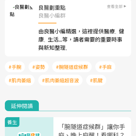
查看全部
良醫劃重點
良醫小編群
由良醫小編精選，這裡提供醫療
健
、
康
生活...等，讀者需要的重要時事
、
與新知整理
。
#手腕
#姿勢
#腕隧道症候群
#手麻
#肌肉萎縮
#肌肉萎縮超音波
#肌腱
延伸閱讀
養生
「腕隧道症候群」讓你手
麻、晚上麻醒！看哪科？