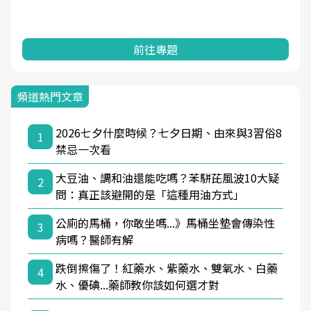
前往專題
頻道熱門文章
2026七夕什麼時候？七夕日期、由來與3習俗8
1
禁忌一次看
大豆油、調和油還能吃嗎？苯駢芘風波10大疑
2
問：真正該避開的是「這種用油方式」
公廁的馬桶，你敢坐嗎...》馬桶坐墊會傳染性
3
病嗎？醫師有解
跌倒擦傷了！紅藥水、紫藥水、雙氧水、白藥
4
水、優碘...藥師教你該如何選才對