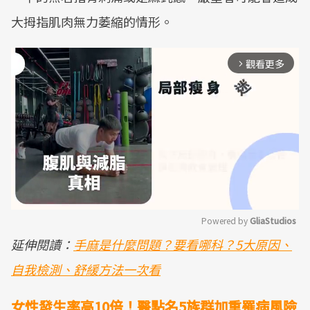
大拇指肌肉無力萎縮的情形。
觀看更多
arrow_forward_ios
Powered by 
GliaStudios
延伸閱讀：
手麻是什麼問題？要看哪科？5大原因、
Mute
自我檢測、舒緩方法一次看
女性發生率高10倍！醫點名5族群加重罹病風險