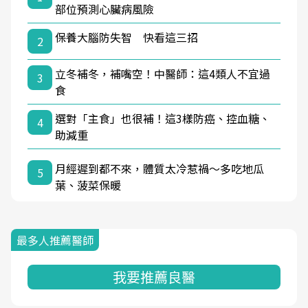
部位預測心臟病風險
保養大腦防失智 快看這三招
2
立冬補冬，補嘴空！中醫師：這4類人不宜過
3
食
選對「主食」也很補！這3樣防癌、控血糖、
4
助減重
月經遲到都不來，體質太冷惹禍〜多吃地瓜
5
葉、菠菜保暖
最多人推薦醫師
我要推薦良醫