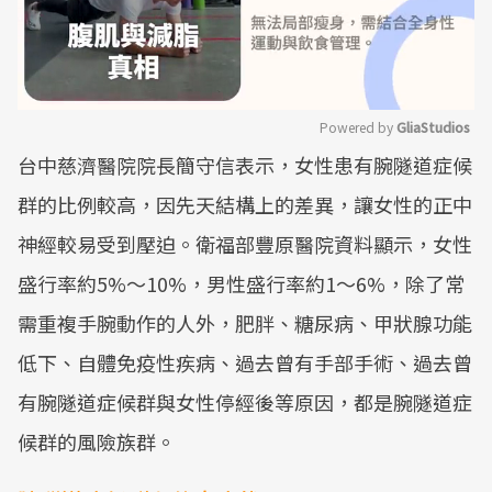
Powered by 
GliaStudios
台中慈濟醫院院長簡守信表示，女性患有腕隧道症候
Mute
群的比例較高，因先天結構上的差異，讓女性的正中
神經較易受到壓迫。衛福部豐原醫院資料顯示，女性
盛行率約5%～10%，男性盛行率約1～6%，除了常
需重複手腕動作的人外，肥胖、糖尿病、甲狀腺功能
低下、自體免疫性疾病、過去曾有手部手術、過去曾
有腕隧道症候群與女性停經後等原因，都是腕隧道症
候群的風險族群。