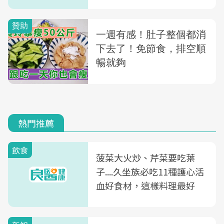
熱門推薦
飲食
菠菜大火炒、芹菜要吃葉
子....久坐族必吃11種護心活
血好食材，這樣料理最好