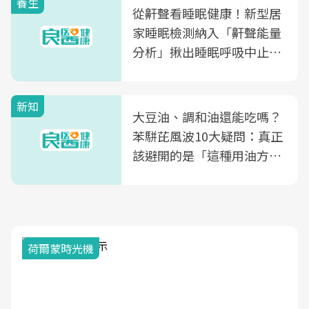
養生
從鼾聲看睡眠健康！新型居
家睡眠檢測納入「鼾聲能量
分析」揪出睡眠呼吸中止症
風險
新知
大豆油、調和油還能吃嗎？
苯駢芘風波10大疑問：真正
該避開的是「這種用油方
式」
荷爾蒙時光機