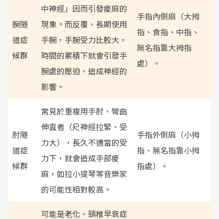
中神經」因而引發痠麻的
手指內側麻（大拇
腕隧
現象。而反覆、長期使用
指、食指、中指、
道症
手腕，手腕受力比較大，
無名指靠大拇指
候群
時間的累積下就會引發手
處）。
腕處的壓迫、造成神經的
影響。
常見於重複用手肘、彎曲
伸直者（尺神經拉緊、受
肘隧
手指外側麻（小拇
力大），長久不適當的受
道症
指、無名指靠小拇
力下，就會造成手部痠
候群
指處）。
麻，如拉小提琴等音樂家
的可能性相對較高。
可能是老化、頸椎早衰症