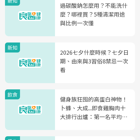
新知
過碳酸鈉怎麼用？不能洗什
麼？哪裡買？5種清潔用途
與比例一次懂
新知
2026七夕什麼時候？七夕日
期、由來與3習俗8禁忌一次
看
飲食
健身族狂囤的高蛋白神物！
卜蜂、大成...即食雞胸肉十
大排行出爐：第一名平均一
片不到50元