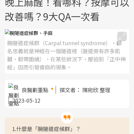
晚上麻醒！看哪科？按摩可以
改善嗎？9大QA一次看
腕隧道症候群（Carpal tunnel syndrome），顧
名思義就是神經在一個隧道裡（隧道旁有許多肌
腱、韌帶圍繞），在某些狀況下，壓迫到「正中神
經」因而引發痠麻的現象。
良醫劃重點
撰文者：
陳宛欣 整理
2023-05-12
1.什麼是「腕隧道症候群」？