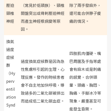
壓迫
（常見於低頭族）、頸椎
除了兩手發麻外，
頸椎
間盤突出或骨剌壓迫神經
還可能合併脖子痠
神經
而產生神經根病變等原
痛的情況。
因。
換氣
過度
四肢肌肉僵硬、嘴
症候
過度換氣症候群是因為急
巴周圍及手指等處
群
性焦慮所引起的生理、心
會有麻木或是刺痛
（Hy
理反應。發作的時候患者
的感覺，合併頭
perv
會不自主地加快呼吸，導
暈、頭痛、胸悶、
entil
致過多的二氧化碳被排出
胸痛、手腳冰冷等
ation
而造成低二氧化碳血症。
現象，嚴重甚至可
Synd
能發生昏厥。