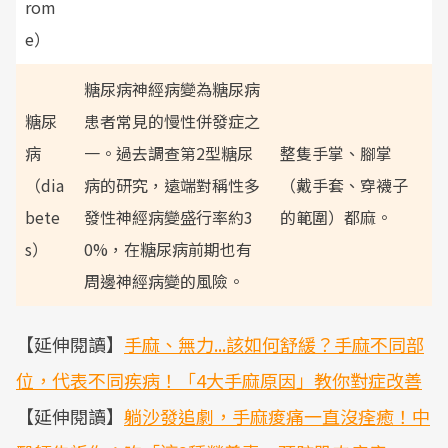
rom
e）
糖尿病神經病變為糖尿病
糖尿
患者常見的慢性併發症之
病
一。過去調查第2型糖尿
整隻手掌、腳掌
（dia
病的研究，遠端對稱性多
（戴手套、穿襪子
bete
發性神經病變盛行率約3
的範圍）都麻。
s）
0%，在糖尿病前期也有
周邊神經病變的風險。
【延伸閱讀】
手麻、無力...該如何舒緩？手麻不同部
位，代表不同疾病！「4大手麻原因」教你對症改善
【延伸閱讀】
躺沙發追劇，手麻痠痛一直沒痊癒！中