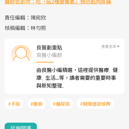
醫師告訴你：吃「這2種營養素」預防肌肉疼痛
責任編輯：陳宛欣
核稿編輯：林勻熙
查看全部
良醫劃重點
良醫小編群
由良醫小編精選，這裡提供醫療
健
、
康
生活...等，讀者需要的重要時事
、
與新知整理
。
#手麻
#痠麻
#糖尿病
#腕隧道症候群
延伸閱讀