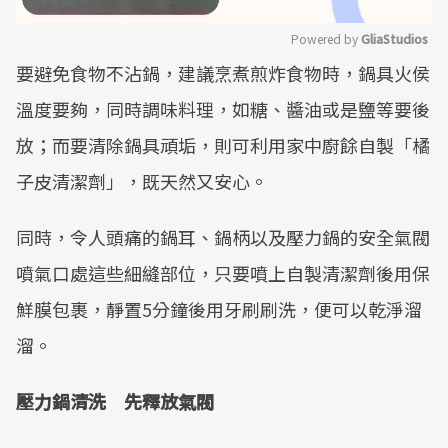
Powered by 
GliaStudios
要避免食物不沾鍋，建議烹煮煎炸食物時，鍋具火侯
Mute
溫度要夠，同時調味料理，如糖、醬油或是鹽等要後
放；而要清除鍋具頑垢，則可利用家中廚餘自製「橘
子皮清潔劑」，既天然又安心。
同時，令人頭痛的鍋耳、鍋柄以及壓力鍋的安全氣閥
噴氣口處這些細縫部位，只要噴上自製清潔劑後用保
鮮膜包裹，靜置5分鐘後用牙刷刷洗，便可以乾淨溜
溜。
壓力鍋清洗 先釋放氣閥