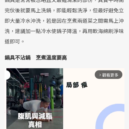
完伙後就要馬上洗鍋，即能輕鬆洗淨，但最好避免立
即大量冷水沖洗，若是因在烹煮兩道菜之間需馬上沖
洗，建議加一點冷水使鍋子降溫，再用軟海綿刷淨味
道即可。
鍋具不沾鍋 烹煮溫度要高
觀看更多
arrow_forward_ios