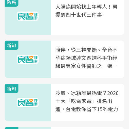
防癌
大腸癌開始找上年輕人！醫
提醒四十世代三件事
新知
陪伴，從三神開始。全台不
孕症領域達文西婦科手術經
驗最豐富女性醫師之一張永
玲領軍，打造全台首創「生
殖銀行概念形象館」，攜手
新知
光田醫院建構360度女性健
冷氣、冰箱誰最耗電？2026
康照護生態圈
十大「吃電家電」排名出
爐，台電教你省下15％電力