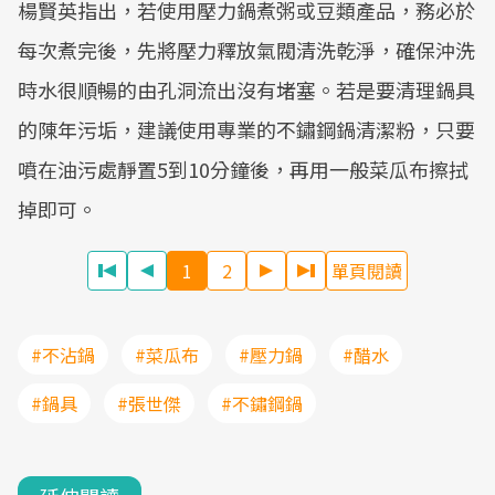
楊賢英指出，若使用壓力鍋煮粥或豆類產品，務必於
每次煮完後，先將壓力釋放氣閥清洗乾淨，確保沖洗
時水很順暢的由孔洞流出沒有堵塞。若是要清理鍋具
的陳年污垢，建議使用專業的不鏽鋼鍋清潔粉，只要
噴在油污處靜置5到10分鐘後，再用一般菜瓜布擦拭
掉即可。
1
2
單頁閱讀
#不沾鍋
#菜瓜布
#壓力鍋
#醋水
#鍋具
#張世傑
#不鏽鋼鍋