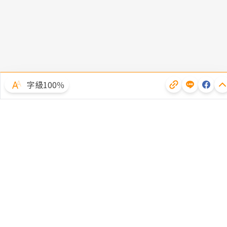
字級100％
體驗試用
廣告合作
文章授權
隱私權聲明
常見問題
客服中心