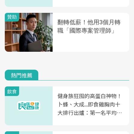
熱門推薦
飲食
健身族狂囤的高蛋白神物！
卜蜂、大成...即食雞胸肉十
大排行出爐：第一名平均一
片不到50元