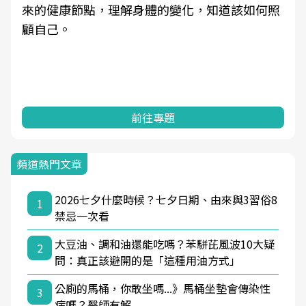
來的健康節點，理解身體的變化，知道該如何照
顧自己。
前往專題
頻道熱門文章
2026七夕什麼時候？七夕日期、由來與3習俗8
1
禁忌一次看
大豆油、調和油還能吃嗎？苯駢芘風波10大疑
2
問：真正該避開的是「這種用油方式」
公廁的馬桶，你敢坐嗎...》馬桶坐墊會傳染性
3
病嗎？醫師有解