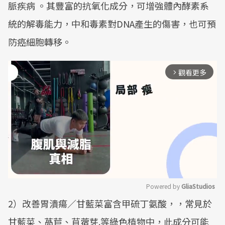
脈疾病 。其豐富的抗氧化成分，可增強體內酵素系
統的解毒能力，中和毒素對DNA產生的傷害，也可預
防癌細胞轉移。
觀看更多
arrow_forward_ios
Powered by 
GliaStudios
2）改善胃潰瘍／甘藍菜富含甲硫丁氨酸，，常見於
Mute
甘藍菜、萵苣、苜蓿芽.等綠色植物中，此成分可能