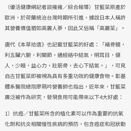
（優活健康網記者談雍雍／綜合報導）甘藍菜原產於
歐洲，於荷蘭統治台灣時期所引進，據說日本人稱許
其營養價值猶如高麗人蔘，因此又俗稱「高麗菜」。
唐代《本草拾遺》也記載甘藍菜的好處：「補骨髓，
利五臟六腑，利關節，通經絡中結氣，明耳目，健
人，少睡，益心力，壯筋骨，去心下結氣。」，可見
自古甘藍菜即被視為具有多重功效的健康食物。彰基
體系醫院總院廖珮吟營養師也指出，近年來，甘藍菜
廣泛被作為研究，發現食用可能帶來以下4大好處：
1）抗癌／甘藍菜所含的植化素可以作為重要的抗氧
化劑和抗炎相關慢性疾病的預防，包含癌症和冠狀動