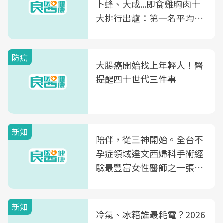
卜蜂、大成...即食雞胸肉十
大排行出爐：第一名平均一
片不到50元
防癌
大腸癌開始找上年輕人！醫
提醒四十世代三件事
新知
陪伴，從三神開始。全台不
孕症領域達文西婦科手術經
驗最豐富女性醫師之一張永
玲領軍，打造全台首創「生
殖銀行概念形象館」，攜手
新知
光田醫院建構360度女性健
冷氣、冰箱誰最耗電？2026