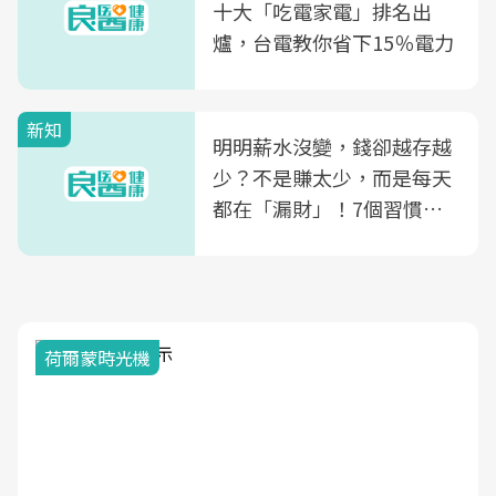
康照護生態圈
十大「吃電家電」排名出
爐，台電教你省下15％電力
新知
明明薪水沒變，錢卻越存越
少？不是賺太少，而是每天
都在「漏財」！7個習慣一
次看
荷爾蒙時光機