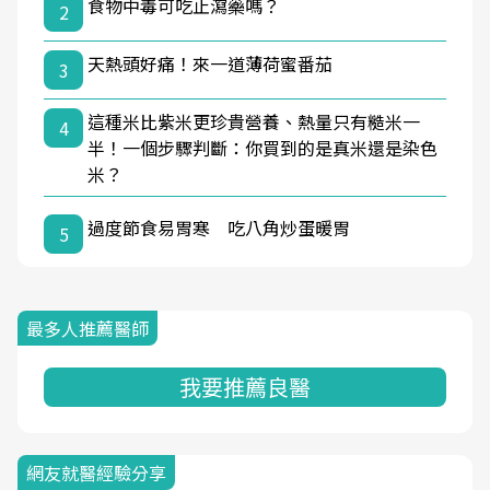
食物中毒可吃止瀉藥嗎？
2
天熱頭好痛！來一道薄荷蜜番茄
3
這種米比紫米更珍貴營養、熱量只有糙米一
4
半！一個步驟判斷：你買到的是真米還是染色
米？
過度節食易胃寒 吃八角炒蛋暖胃
5
最多人推薦醫師
我要推薦良醫
網友就醫經驗分享