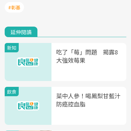
#彰基
延伸閱讀
新知
吃了「莓」問題 揭露8
大強效莓果
飲食
菜中人參！喝鳳梨甘藍汁
防癌控血脂