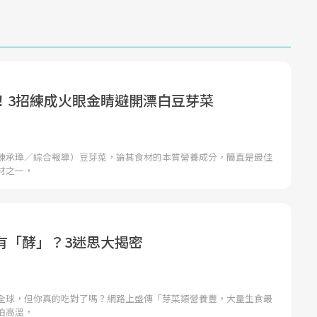
！3招練成火眼金睛避開漂白豆芽菜
陳承璋／綜合報導）豆芽菜，論其食材的本質營養成分，簡直是最佳
材之一，
有「酵」？3迷思大揭密
全球，但你真的吃對了嗎？網路上盛傳「芽菜類營養豐，大量生食最
怕高溫，