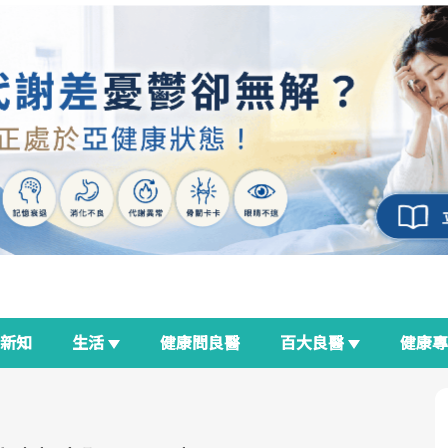
新知
生活
健康問良醫
百大良醫
健康
良醫生活祭
我與健康韌性的距離