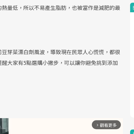
的熱量低，所以不易產生脂肪，也被當作是減肥的最
前豆芽菜漂白劑風波，導致現在民眾人心慌慌，都很
提醒大家有5點選購小撇步，可以讓你避免挑到添加
觀看更多
arrow_forward_ios