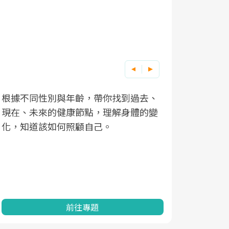
根據不同性別與年齡，帶你找到過去、
因應超高齡
現在、未來的健康節點，理解身體的變
「2025
化，知道該如何照顧自己。
康促進為目
民眾健康的
查、數據分
一起成為台
前往專題