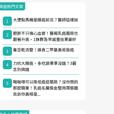
頻道熱門文章
大便黏馬桶是腸癌前兆？醫師這樣說
1
肥胖不只傷心血管！醫揭乳癌風險也
2
跟著升高，1族群及早減重效果最好
毒豆乾流竄！誤食二甲基黃易致癌
3
力抗大腸癌，多吃蔬果準沒錯？3觀
4
念別搞錯
喝咖啡可以降低癌症風險？沒你想的
5
那麼簡單！乳癌名醫張金堅用兩張圖
告訴你真相是...