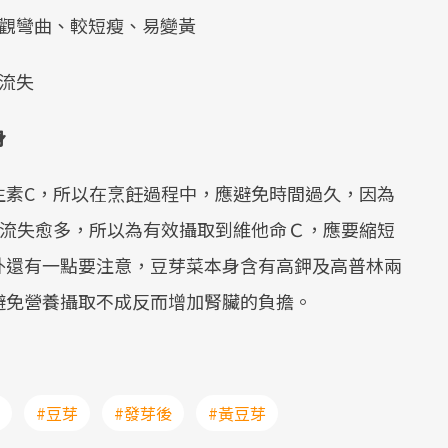
外觀彎曲、較短瘦、易變黃
流失
身
生素C，所以在烹飪過程中，應避免時間過久，因為
素流失愈多，所以為有效攝取到維他命Ｃ，應要縮短
外還有一點要注意，豆芽菜本身含有高鉀及高普林兩
避免營養攝取不成反而增加腎臟的負擔。
#豆芽
#發芽後
#黃豆芽