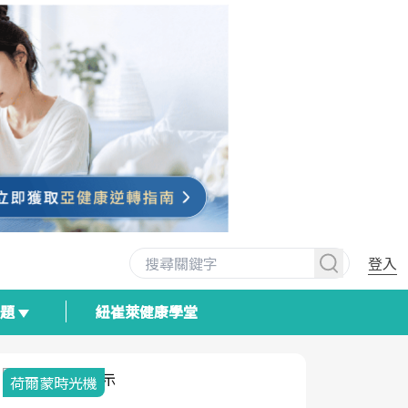
登入
專題
紐崔萊健康學堂
荷爾蒙時光機
2025健檢