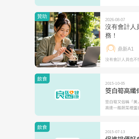
飲食
2015-10-05
筊白筍高纖
筊白筍又俗稱「美
高達一般蔬菜裡蛋
飲食
2015-07-13
促進排便好