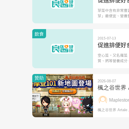
芽菜中含有非常豐
芽」最便宜、營養
飲食
2015-07-13
促進排便好
空心菜，又名蕹菜
質、鈣等營養成分