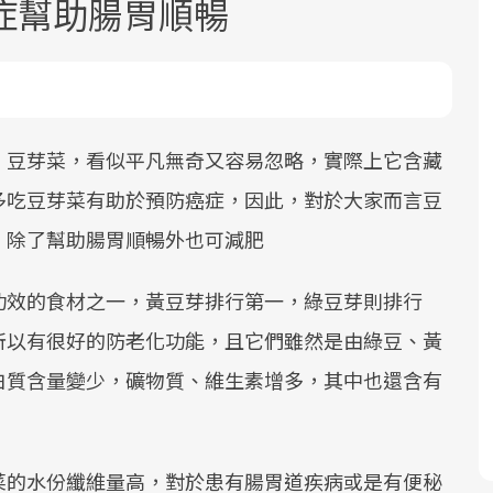
症幫助腸胃順暢
）豆芽菜，看似平凡無奇又容易忽略，實際上它含藏
多吃豆芽菜有助於預防癌症，因此，對於大家而言豆
面對超高齡社會的浪潮，台灣正在快速
2025年，就到良醫生活祭體驗「一站式
良醫健康網從「換季的身體變化」出
 除了幫助腸胃順暢外也可減肥
邁向「健康照護」的新時代。隨著國家
健康新生活」，從講座、體驗到運動，
發，透過醫學觀點與日常感受的對話，
政策如「健康台灣推動委員會」與「長
全面啟動你的健康革命！
建立對亞健康的認知，進而引導實際的
功效的食材之一，黃豆芽排行第一，綠豆芽則排行
照3.0」的推進，「預防醫學」已成全民
改善行動。
關注的核心議題。然而，健檢不只是醫
所以有很好的防老化功能，且它們雖然是由綠豆、黃
療院所的服務，更是民眾了解自身健康
白質含量變少，礦物質、維生素增多，其中也還含有
狀況、啟動健康管理的重要起點。
前往專題
前往專題
前往專題
菜的水份纖維量高，對於患有腸胃道疾病或是有便秘