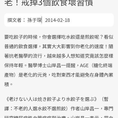
老！戒掉3個飲食壞習慣
撰文者：
孫于琛
2014-02-18
要吃餃子的時候，你會選擇吃水餃還是煎餃呢？看似
普通的飲食選擇，其實大大影響到你老化的速度！隨
著抗老醫學的流行，越來越多人想知道究竟該怎麼樣
保持年輕。醫學博士山岸昌一提醒，AGE（糖化終端
產物）是老化的元兇，吃對東西才能避免在身體內累
積。
《老けない人は焼き餃子より水餃子を選ぶ》（暫
譯：不老的人選水餃不選煎餃）作者山岸昌一，專門
研究糖尿病性血管病症與治療。山岸昌一表示，當血