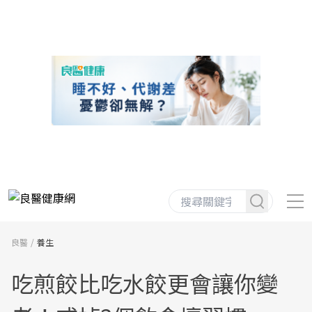
良醫
養生
吃煎餃比吃水餃更會讓你變