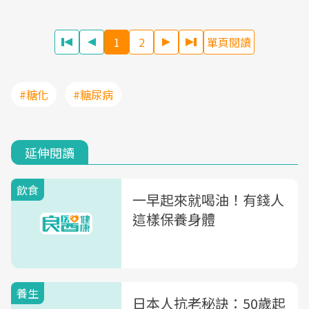
1
2
單頁閱讀
#糖化
#糖尿病
延伸閱讀
飲食
一早起來就喝油！有錢人
這樣保養身體
養生
日本人抗老秘訣：50歲起