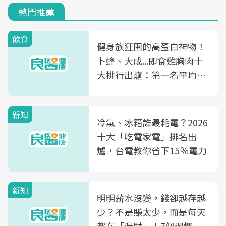
熱門推薦
飲食
健身族狂囤的高蛋白神物！
卜蜂、大成...即食雞胸肉十
大排行出爐：第一名平均一
片不到50元
新知
冷氣、冰箱誰最耗電？2026
十大「吃電家電」排名出
爐，台電教你省下15％電力
新知
明明薪水沒變，錢卻越存越
少？不是賺太少，而是每天