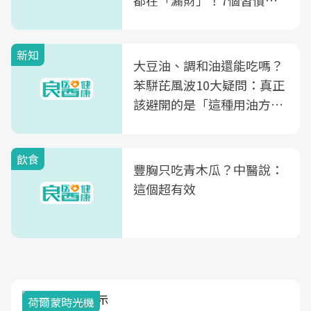
都在「漏財」！7個習慣一
次看
新知
大豆油、調和油還能吃嗎？
苯駢芘風波10大疑問：真正
該避開的是「這種用油方
式」
飲食
豐胸只吃青木瓜？中醫說：
這個超有效
荷爾蒙時光機