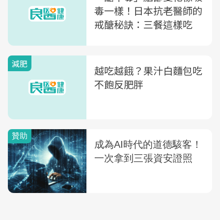
毒一樣！日本抗老醫師的
戒醣秘訣：三餐這樣吃
減肥
越吃越餓？果汁白麵包吃
不飽反肥胖