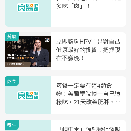
多吃「肉」！
飲食
每餐一定要有這4類食
物！美醫學院博士自己這
樣吃，21天改善肥胖、血
糖又活腦
養生
「醣中毒」腦部變化像吸