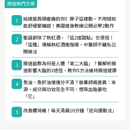
頻道熱門文章
給總是肩頸痠痛的你》脖子這樣動，不用錢就
1
能舒緩緊繃感！美國健身教練公開必學2動作
聖誕節除了熱紅酒，「這2道甜點」也很搭！
2
「這種」堪稱熱紅酒進階版，中醫師不藏私公
開做法
腸道菌群為何是人體「第二大腦」？醫解析腸
3
道影響大腦的3途徑，教你5方法維持腸道健康
魚油、魚肝油傻傻分不清？營養師揭差異：來
4
源、成分與功效完全不同，想降血脂要吃
「它」
改善腰背痛！每天清晨10分鐘「逆向運動法」
5