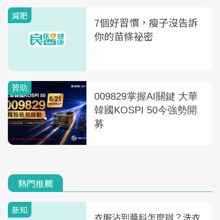
減肥
7個好習慣，瘦子沒告訴
你的苗條祕密
熱門推薦
新知
衣服沾到醬料怎麼辦？洗衣