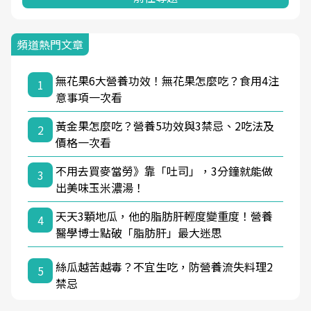
頻道熱門文章
無花果6大營養功效！無花果怎麼吃？食用4注
1
意事項一次看
黃金果怎麼吃？營養5功效與3禁忌、2吃法及
2
價格一次看
不用去買麥當勞》靠「吐司」，3分鐘就能做
3
出美味玉米濃湯！
天天3顆地瓜，他的脂肪肝輕度變重度！營養
4
醫學博士點破「脂肪肝」最大迷思
絲瓜越苦越毒？不宜生吃，防營養流失料理2
5
禁忌