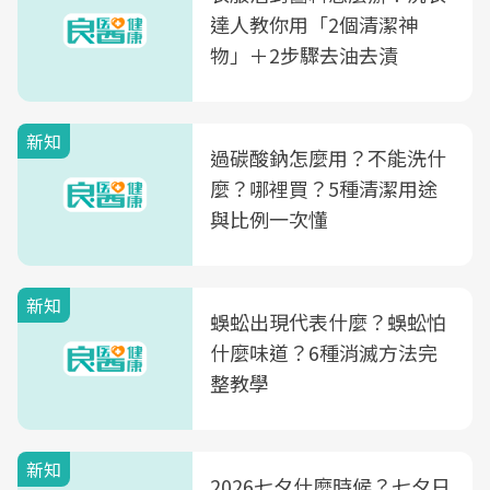
達人教你用「2個清潔神
物」＋2步驟去油去漬
新知
過碳酸鈉怎麼用？不能洗什
麼？哪裡買？5種清潔用途
與比例一次懂
新知
蜈蚣出現代表什麼？蜈蚣怕
什麼味道？6種消滅方法完
整教學
新知
2026七夕什麼時候？七夕日