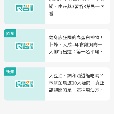
期、由來與3習俗8禁忌一次
看
飲食
健身族狂囤的高蛋白神物！
卜蜂、大成...即食雞胸肉十
大排行出爐：第一名平均一
片不到50元
新知
大豆油、調和油還能吃嗎？
苯駢芘風波10大疑問：真正
該避開的是「這種用油方
式」