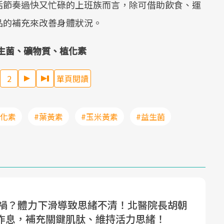
活節奏過快又忙碌的上班族而言，除可借助飲食、運
品的補充來改善身體狀況。
生菌、礦物質、植化素
2
單頁閱讀
植化素
#葉黃素
#玉米黃素
#益生菌
惹禍？體力下滑導致思緒不清！北醫院長胡朝
作息，補充關鍵肌肽、維持活力思緒！