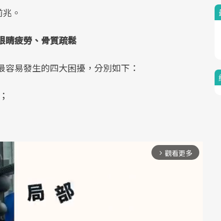
前兆。
眼睛疲勞、骨質疏鬆
最容易發生的四大困擾，分別如下：
；
觀看更多
arrow_forward_ios