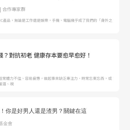
| 合作專家群
3C產品，無論是工作還是娛樂，手機、電腦幾乎成了我們的「身外之
錢？對抗初老 健康存本要愈早愈好！
經常體力不佳、容易疲憊，做起事來缺乏專注力、時常忘東忘西，或
酸澀、視