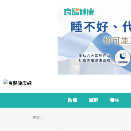
防癌
減肥
養生
良醫