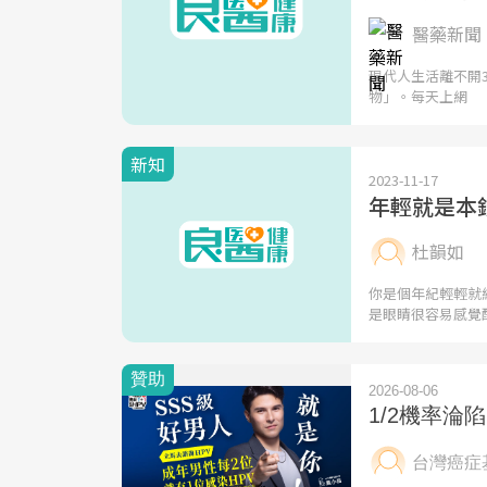
醫藥新聞 
現代人生活離不開
物」。每天上網
新知
2023-11-17
年輕就是本
杜韻如
你是個年紀輕輕就
是眼睛很容易感覺