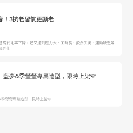
春！3抗老習慣更顯老
體基礎代謝率下降，若又遇到壓力大、工時長、飲食失衡、運動缺乏等
致老化