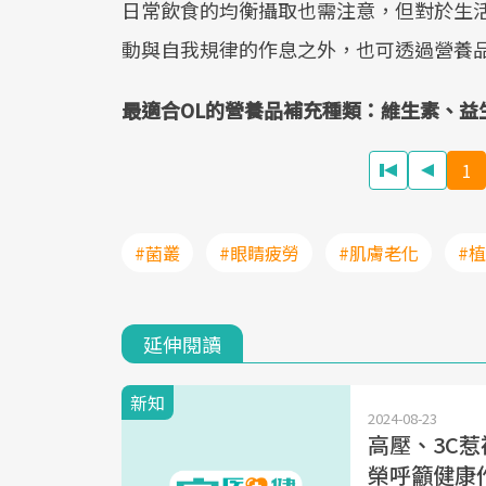
日常飲食的均衡攝取也需注意，但對於生
動與自我規律的作息之外，也可透過營養
最適合OL的營養品補充種類：維生素、益
1
#菌叢
#眼睛疲勞
#肌膚老化
#
延伸閱讀
新知
2024-08-23
高壓、3C
榮呼籲健康