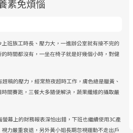
營養素免煩惱
今上班族工時長、壓力大，一進辦公室就有接不完的
所的時間都沒有，一坐在椅子就是好幾個小時，對健
面對超高齡社會的浪潮，台灣正在快速
2025年，就到良醫生活祭體驗「一站式
良醫健康網從「換季的身體變化」出
邁向「健康照護」的新時代。隨著國家
健康新生活」，從講座、體驗到運動，
發，透過醫學觀點與日常感受的對話，
政策如「健康台灣推動委員會」與「長
全面啟動你的健康革命！
建立對亞健康的認知，進而引導實際的
有趕稿的壓力，經常熬夜超時工作，膚色總是臘黃、
照3.0」的推進，「預防醫學」已成全民
改善行動。
關注的核心議題。然而，健檢不只是醫
與時間賽跑，三餐大多隨便解決，蔬果纖維的攝取嚴
療院所的服務，更是民眾了解自身健康
狀況、啟動健康管理的重要起點。
腦螢幕上的財務報表深怕出錯，下班也繼續使用3C產
前往專題
前往專題
前往專題
、視力嚴重衰退，另外黃小姐長期忽視運動不走出戶