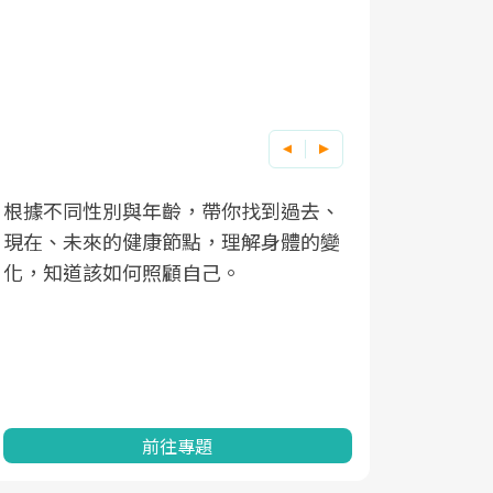
根據不同性別與年齡，帶你找到過去、
因應超高齡
現在、未來的健康節點，理解身體的變
「2025
化，知道該如何照顧自己。
康促進為目
民眾健康的
查、數據分
一起成為台
前往專題