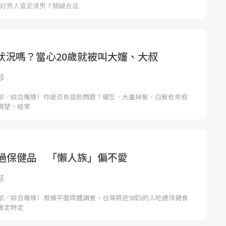
狀況嗎？當心20歲就被叫大嬸、大叔
部
部／綜合報導）你是否有這些問題？健忘、大量掉髮、白髮愈來愈
清楚、經常
吃過保健品 「懶人族」偏不愛
部
部／綜合報導）根據平面媒體調查，台灣將近9成5的人吃過保健食
會定時定