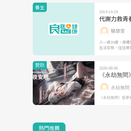
養生
2014-10-29
代謝力救青
駱慧雯
人一過30歲，身
生活型態，往往導
熱門推薦