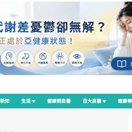
新知
生活
健康問良醫
百大良醫
健康
良醫生活祭
我與健康韌性的距離