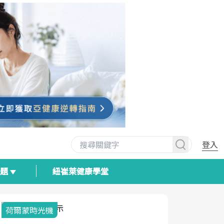
登入
專題
紐崔萊健康學堂
荷爾蒙時光機
2025健檢