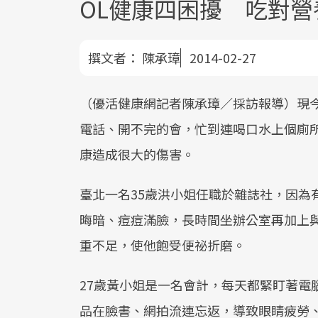
OL健康四困擾 吃對
撰文者：
陳承璋
2014-02-27
（優活健康網記者陳承璋／採訪報導）現
電話、開不完的會，忙到連喝口水上個廁
康造成很大的傷害。
臺北一名35歲洪小姐任職於雜誌社，因為
晦暗、痘痘滿臉，長時間坐辦公室再加上
重不足，使他飽受便祕折磨。
27歲黃小姐是一名會計，每天都緊盯著電
品在臉書、網拍流連忘返，導致眼睛疲勞