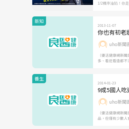
新知
2013-11-07
你也有初老
uho新聞
（優活健康網新聞
多、看近看遠都不
養生
2014-01-23
9成5國人
uho新聞
（優活健康網新聞
品，但僅有少數人