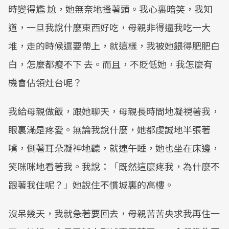
時變得尷 尬，她無奈地搔著頭。我心裏暗笑，我知
道，一旦我說什麼東西好吃，母親非得逼我吃一大
堆，走的時候還要帶上，就這樣，我被她餵得肥肥白
白，怎麼都瘦不下 去。而且，不貶低她，我怎麼有
機會佔領灶台呢？
我給母親做飯，跟她聊天，母親長時間地凝視著我，
眼裏滿是疼愛。無論我說什麼，她都虔誠地半張著
嘴，側著耳朵凝神地聽，就連午睡，她也坐在床邊，
笑咪咪地看著我。我說：「既然這麼疼我，為什麼不
跟著我住呢？」她說住不慣城裏的高樓。
沒呆幾天，我就急著要回去，母親苦苦央求我再住一