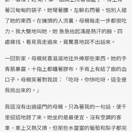
著沉甸甸的袋子，她彎著腰，左躲右閃著，怕別人碰
了她的東西。在擁擠的人流裏，母親每走一步都很吃
力。我大聲地叫她，她 急急抬起滿是熱汗的臉，四
處尋找，看見我走過來，竟驚喜地說不出話來。
一回到家，母親就喜滋滋地往外捧那些東西。她的手
青筋暴露，十指上都纏著膠布，手背上有結了痂的血
口子。母親笑著對我說：「吃呀，你快吃呀，這全是
我挑出來的。」
我這沒有出過遠門的母親，只為著我的一句話，便千
里迢迢地趕了來。她坐的是最便宜、沒有空調的客
車，車上又熱又擠，但那些水靈靈的葡萄和梨子都完