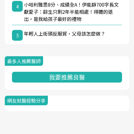
小哈利雅思8分、成績全A！伊能靜700字長文
4
獻愛子：餘生只剩2年半能相處！得體的退
出，是我給孩子最好的禮物
年輕人上街頭反服貿，父母該怎麼做？
5
最多人推薦醫師
我要推薦良醫
網友就醫經驗分享