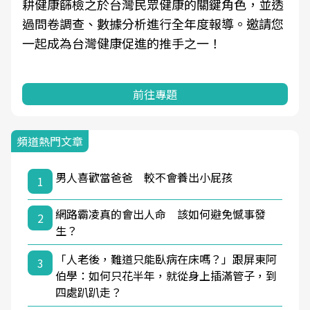
耕健康篩檢之於台灣民眾健康的關鍵角色，並透
過問卷調查、數據分析進行全年度報導。邀請您
一起成為台灣健康促進的推手之一！
前往專題
頻道熱門文章
男人喜歡當爸爸 較不會養出小屁孩
1
網路霸凌真的會出人命 該如何避免憾事發
2
生？
「人老後，難道只能臥病在床嗎？」跟屏東阿
3
伯學：如何只花半年，就從身上插滿管子，到
四處趴趴走？