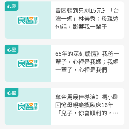
心靈
曾困頓到只剩15元》「台
灣一媽」林美秀：母親這
句話，影響我一輩子
心靈
65年的深刻感情》我爸一
輩子，心裡是我媽；我媽
一輩子，心裡是我們
心靈
奪金馬最佳導演》馮小剛
回憶母親癱瘓臥床16年
「兒子，你會順利的，所
有苦難媽媽替你嘗盡」