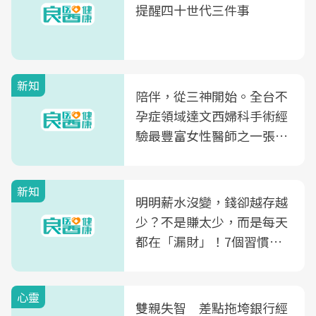
提醒四十世代三件事
新知
陪伴，從三神開始。全台不
孕症領域達文西婦科手術經
驗最豐富女性醫師之一張永
玲領軍，打造全台首創「生
殖銀行概念形象館」，攜手
新知
光田醫院建構360度女性健
明明薪水沒變，錢卻越存越
康照護生態圈
少？不是賺太少，而是每天
都在「漏財」！7個習慣一
次看
心靈
雙親失智 差點拖垮銀行經