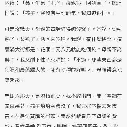
內疚：「媽，生氣了吧？」母親這一回聽真了，她連
忙說：「孩子，我沒有生你的氣，我知道你忙。」
可是沒幾天，母親的電話催得越發緊了。她說，葡萄
熟了，梨熟了，快回來吃吧。我說，有什麼稀罕，這
裏滿大街都是，花個十元八元就能吃個夠。母親不高
興了，我又耐下性子來哄她：「不過，那些東西都是
化肥和農藥餵大的，哪有你種的好呢。」母親得意地
笑起來。
星期六那天，氣溫特別高，我不敢出門，開了空調在
家裏呆著。孩子嚷嚷雪糕沒了，我只好下樓去超市
買。在暑氣蒸騰的街頭，我忽然就看見了母親的背
影。看樣子她 剛下車，胳膊上挎著個籃子，背上背