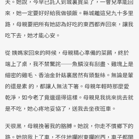
天。她說，今早已託人到城裏買菜了，一會兒準能回
來，她一定要好好給我做頓飯。縣城離這兒九十多里
路，母親要把所有她認為好吃的東西都弄回來，讓我
吃下去，她才能心安。
從 姨媽家回來的時候，母親精心準備的菜餚，終於
端上了桌，我不禁驚詫──魚鱗沒有刮盡、雞塊上是
細密的雞毛、香油金針菇裏居然有頭髮絲。無論是葷
的還是素 的，都讓人無法下箸。母親年輕時那麼愛
乾淨，如今老了竟邋遢得這樣。母親見我挑來挑去就
是不吃，她心疼地妥協了，送我去坐夜班車。
天很黑，母親挽著我的胳膊。她說，你走不慣鄉下的
路。她陪我上了車，不住地囑咐東囑咐西，車子都開