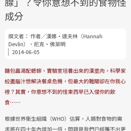
腺」？令你意想不到的食物怪
成分
撰文者：
作者／漢娜‧達夫林（Hannah
Devlin）、尼克‧佛萊明
2014-06-05
麵包蟲湯配蟋蟀、實驗室培養出來的漢堡肉，科學家
絞盡腦汁想解決餐桌危機，但最大的難關卻在你我心
裡？其實，你意想不到的怪東西早已入侵你的飲
食⋯⋯
根據世界衛生組織（WHO）估算，人類對食物的需
求將在四十年內增加一倍，問題是我們已經騰不出更