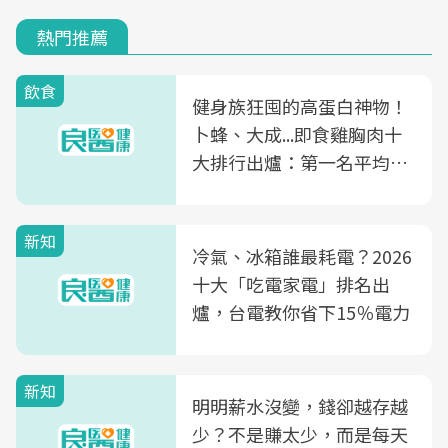
熱門推薦
飲食
健身族狂囤的高蛋白神物！
卜蜂、大成...即食雞胸肉十
大排行出爐：第一名平均一
片不到50元
新知
冷氣、冰箱誰最耗電？2026
十大「吃電家電」排名出
爐，台電教你省下15％電力
新知
明明薪水沒變，錢卻越存越
少？不是賺太少，而是每天