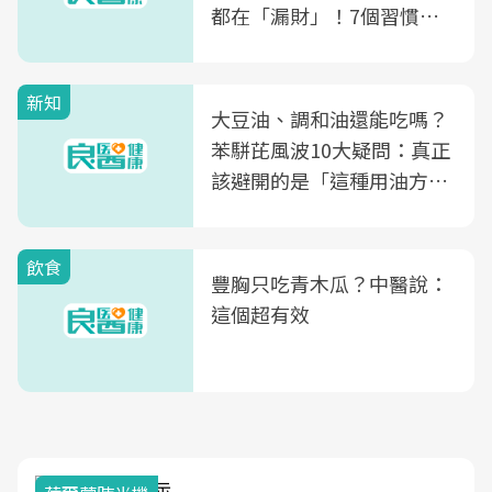
都在「漏財」！7個習慣一
次看
新知
大豆油、調和油還能吃嗎？
苯駢芘風波10大疑問：真正
該避開的是「這種用油方
式」
飲食
豐胸只吃青木瓜？中醫說：
這個超有效