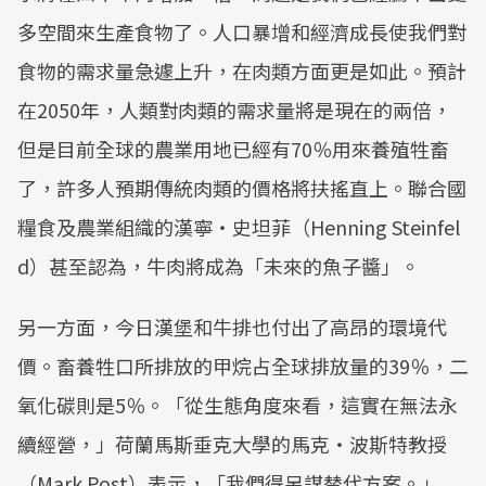
多空間來生產食物了。人口暴增和經濟成長使我們對
食物的需求量急遽上升，在肉類方面更是如此。預計
在2050年，人類對肉類的需求量將是現在的兩倍，
但是目前全球的農業用地已經有70％用來養殖牲畜
了，許多人預期傳統肉類的價格將扶搖直上。聯合國
糧食及農業組織的漢寧‧史坦菲（Henning Steinfel
d）甚至認為，牛肉將成為「未來的魚子醬」。
另一方面，今日漢堡和牛排也付出了高昂的環境代
價。畜養牲口所排放的甲烷占全球排放量的39％，二
氧化碳則是5％。「從生態角度來看，這實在無法永
續經營，」荷蘭馬斯垂克大學的馬克‧波斯特教授
（Mark Post）表示，「我們得另謀替代方案。」