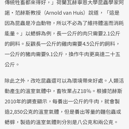
傳統牲畜都來得好，」荷蘭瓦赫寧恩大學昆蟲學家阿
諾‧范赫斯教授（Arnold van Huis）說道，「這是
因為昆蟲是冷血動物，所以不必為了維持體溫而消耗
能量。」以蟋蟀為例，長一公斤的肉只需要2.1公斤
的飼料。反觀長一公斤的雞肉需要4.5公斤的飼料，
一公斤的豬肉需要9.1公斤，換作牛肉更高達二十五
公斤。
除此之外，改吃昆蟲還可以為環境帶來好處。人類活
動產生的溫室氣體中，畜牧業占Z18％。根據范赫斯
2010年的調查顯示，每養出一公斤的牛肉，就會製
造2,850公克的溫室氣體，但是養出等量的麵包蟲或
蟋蟀，製造的溫室氣體則分別是八公克和兩公克。