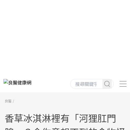
良醫
香草冰淇淋裡有「河狸肛門