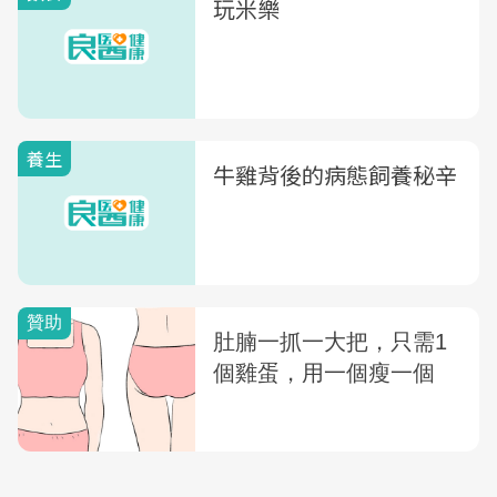
玩米樂
養生
牛雞背後的病態飼養秘辛