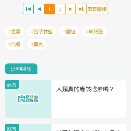
1
2
單頁閱讀
#昆蟲
#抱子甘藍
#膿包
#幹細胞
#代餐
#藥丸
延伸閱讀
飲食
人類真的應該吃素嗎？
飲食