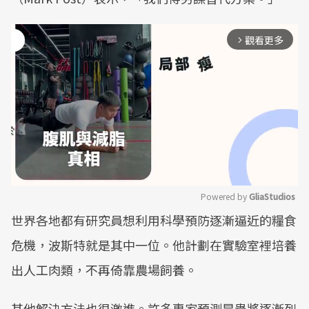
觀看更多
arrow_forward_ios
Powered by 
GliaStudios
世界各地都有研究員想利用科學預防逐漸逼近的糧食
Mute
危機，波斯特就是其中一位。他計劃在實驗室裡培養
出人工肉類，不再倚靠農場飼養。
其他解決方法也很激進。許多專家預測昆蟲將逐漸列