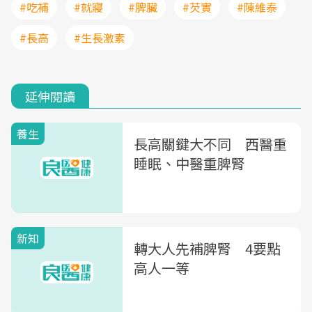
#吃補
#就寢
#脾臟
#芡實
#陳維泰
#長高
#生長激素
延伸閱讀
養生
長高關鍵大不同 西醫重
睡眠、中醫重脾腎
新知
轉大人先補脾腎 4要點
高人一等