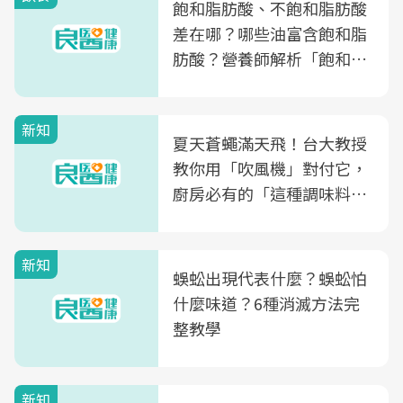
飽和脂肪酸、不飽和脂肪酸
差在哪？哪些油富含飽和脂
肪酸？營養師解析「飽和脂
肪酸」的優缺點、建議攝取
量
新知
夏天蒼蠅滿天飛！台大教授
教你用「吹風機」對付它，
廚房必有的「這種調味料」
竟是蒼蠅剋星～
新知
蜈蚣出現代表什麼？蜈蚣怕
什麼味道？6種消滅方法完
整教學
新知