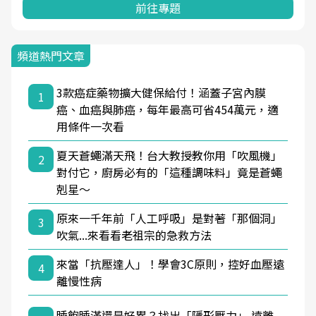
前往專題
頻道熱門文章
3款癌症藥物擴大健保給付！涵蓋子宮內膜
1
癌、血癌與肺癌，每年最高可省454萬元，適
用條件一次看
夏天蒼蠅滿天飛！台大教授教你用「吹風機」
2
對付它，廚房必有的「這種調味料」竟是蒼蠅
剋星～
原來一千年前「人工呼吸」是對著「那個洞」
3
吹氣...來看看老祖宗的急救方法
來當「抗壓達人」！學會3C原則，控好血壓遠
4
離慢性病
睡飽睡滿還是好累？找出「隱形壓力」 遠離