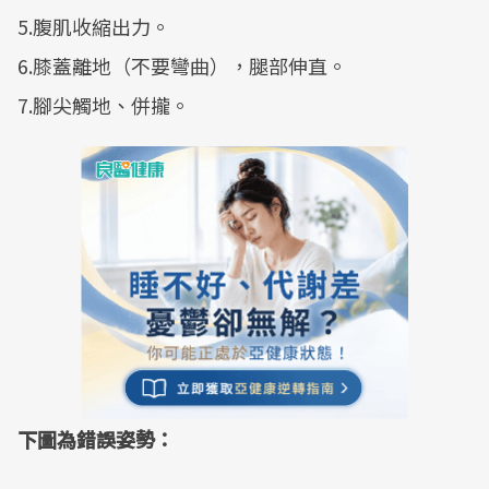
5.腹肌收縮出力。
6.膝蓋離地（不要彎曲），腿部伸直。
7.腳尖觸地、併攏。
下圖為錯誤姿勢：