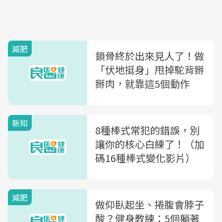
減肥
鎖骨終於出來見人了！做
「伏地挺身」甩掉駝背掰
掰肉，就靠這5個動作
新知
8種棒式常犯的錯誤，別
讓你的核心白練了！（加
碼16種棒式變化影片）
減肥
做仰臥起坐、捲腹會脖子
酸？健身教練：5個躺著