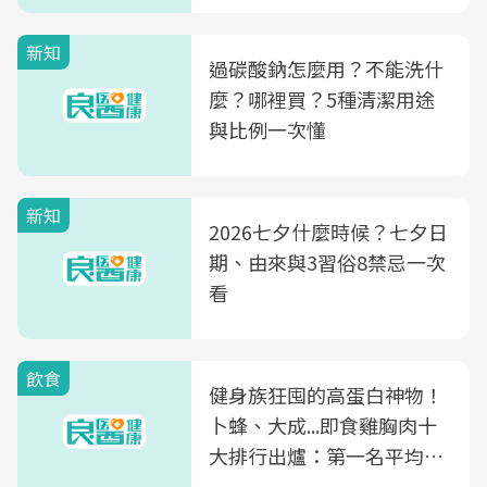
新知
過碳酸鈉怎麼用？不能洗什
麼？哪裡買？5種清潔用途
與比例一次懂
新知
2026七夕什麼時候？七夕日
期、由來與3習俗8禁忌一次
看
飲食
健身族狂囤的高蛋白神物！
卜蜂、大成...即食雞胸肉十
大排行出爐：第一名平均一
片不到50元