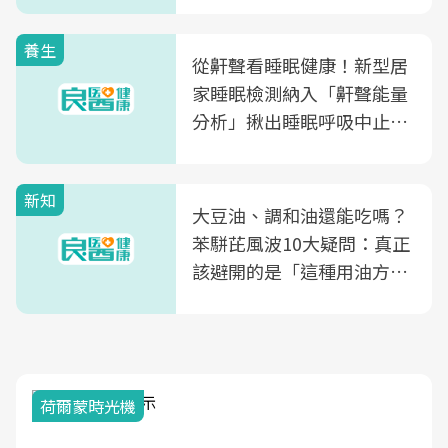
養生
從鼾聲看睡眠健康！新型居
家睡眠檢測納入「鼾聲能量
分析」揪出睡眠呼吸中止症
風險
新知
大豆油、調和油還能吃嗎？
苯駢芘風波10大疑問：真正
該避開的是「這種用油方
式」
荷爾蒙時光機