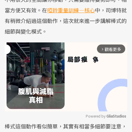
當方便又有效。在
啞鈴重量訓練—核心
中，司博特就
有稍微介紹過這個動作，這次就來進一步講解棒式的
細節與變化模式。
觀看更多
arrow_forward_ios
Powered by 
GliaStudios
棒式這個動作看似簡單，其實有相當多細節要注意，
Mute