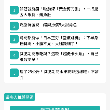
躺著就能瘦！睡前練「黃金剪刀腳」，一招擺
1
脫大象腿、鮪魚肚
燃脂抗發炎 酪梨扮演5大狠角色
2
隨時都能做！日本正夯「空氣跳繩」：下半身
3
扭轉跳，小腹不見、大腿變細了！
減肥期間想吃鍋？這款「超低卡火鍋」，自己
4
煮超簡單！
瘦了25公斤！減肥期間水果我都這樣吃，不發
5
胖
最多人推薦醫師