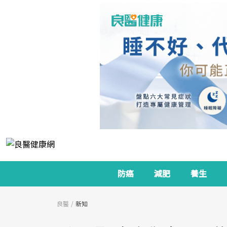
防癌
減肥
養生
良醫
新知