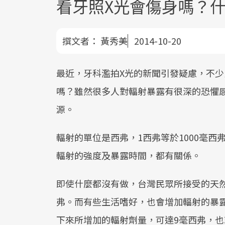
看牙照X光會傷身嗎？
撰文者：
黃秀美
2014-10-20
最近，牙科濫拍X光的新聞引發疑慮，不
嗎？雖然很多人對輻射暴露有很深的恐懼
源。
輻射的單位是西弗，1西弗等於1000毫西
輻射的強度及暴露時間，都有關係。
即使什麼都沒有做，台灣民眾所接受的天然輻
弗。而有些生活嗜好，也會增加輻射的暴
下來所增加的輻射劑量，可達9毫西弗，也就