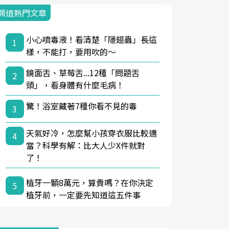
頻道熱門文章
小心噴毒液！看清楚「隱翅蟲」長這
1
樣，不能打，要用吹的～
鏡面舌、草莓舌...12種「問題舌
2
頭」，看身體有什麼毛病！
驚！浴室藏著7種你看不見的毒
3
天氣好冷，怎麼幫小孩穿衣服比較適
4
當？科學有解：比大人少X件就對
了！
植牙一顆8萬元，算貴嗎？在你決定
5
植牙前，一定要先知道這五件事