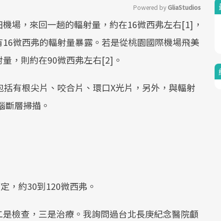
Powered by 
GliaStudios
機場，來回一趟的輻射量，約在16微西弗左右[1]，
Mute
16微西弗的輻射量暴露。若是從桃園國際機場飛美
，則約在90微西弗左右[2]。
包括有根尖片、咬合片、環口X光片，另外，與輻射
腦斷層掃描。
，約30到120微西弗。
二是檢查，三是治療。我詢問過台北長庚紀念醫院顱