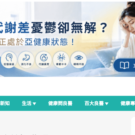
新知
生活
健康問良醫
百大良醫
健康
良醫生活祭
我與健康韌性的距離
荷爾蒙時光機
2025健檢服務大調查