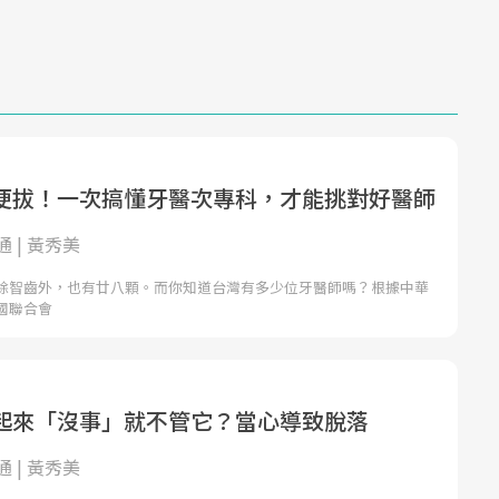
便拔！一次搞懂牙醫次專科，才能挑對好醫師
 | 黃秀美
除智齒外，也有廿八顆。而你知道台灣有多少位牙醫師嗎？根據中華
國聯合會
起來「沒事」就不管它？當心導致脫落
 | 黃秀美