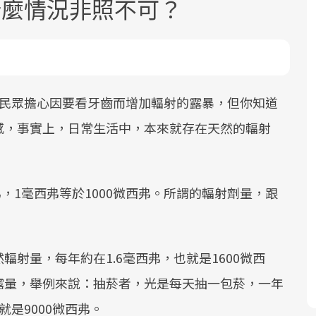
什麼情況非照不可？
少民眾擔心因要看牙齒而增加輻射的露暴，但你知道
感，事實上，日常生活中，本來就存在天然的輻射
2025年，就到良醫生活祭體驗「一站式
良醫健康網從「換季的身體變化」出
根據不同性別與年齡，帶你找到過去、
因應超高齡社會來臨，良醫健康網推動
健康新生活」，從講座、體驗到運動，
發，透過醫學觀點與日常感受的對話，
現在、未來的健康節點，理解身體的變
「2025年健檢服務大調查」，以倡議健
全面啟動你的健康革命！
建立對亞健康的認知，進而引導實際的
化，知道該如何照顧自己。
康促進為目的，深耕健康篩檢之於台灣
弗，1毫西弗等於1000微西弗。所謂的輻射劑量，跟
改善行動。
民眾健康的關鍵角色，並透過問卷調
查、數據分析進行全年度報導。邀請您
一起成為台灣健康促進的推手之一！
射量，每年約在1.6毫西弗，也就是1600微西
露量，舉例來說：抽菸者，光是每天抽一包菸，一年
前往專題
前往專題
前往專題
前往專題
是9000微西弗。