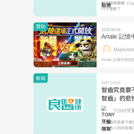
韓國偶像團體《Su
門牙撞斷了
新知
2017-10-23
智齒究竟要
智齒」的悲
TONY牙
「智齒究竟要不要
太多病人因為智齒