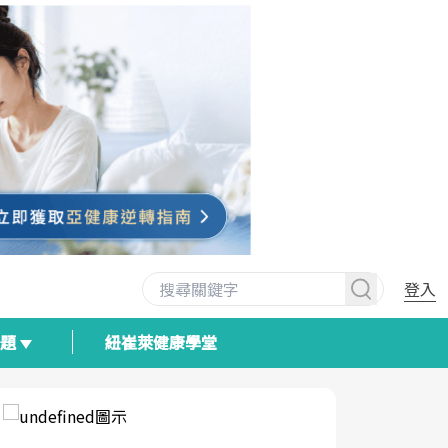
登入
專題
紐崔萊健康學堂