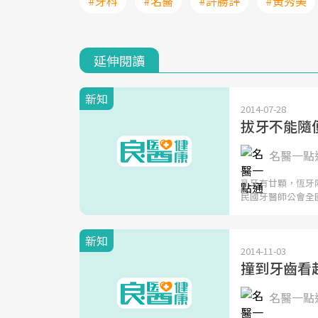
#牙科
#名醫
#許勝評
#黃秀美
延伸閱讀
新知
2014-07-28
拔牙不能隨
名醫一點通
乳牙有廿顆，恆牙
民國牙醫師公會全
新知
2014-11-03
撞到牙齒看
名醫一點通