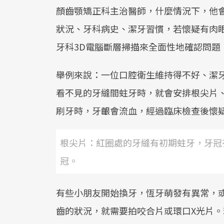
顏齒顎矯正科主治醫師，什麼情況下，他
狀況、牙科病史、潔牙習慣，若懷疑有肉
牙科3D電腦斷層掃描來全面性地確認問題
舉例來說：一位口腔衛生維持得不好、潔
看不見的牙縫間蛀牙時，就會安排根尖片
刷牙時，牙齦會流血，經過臨床檢查後懷
根尖片：紅圈處的牙縫有初期蛀牙，牙冠
冠。
有些小朋友開始換牙，恆牙萌發有異常，
齒的狀況，就需要拍咬合片或環口X光片