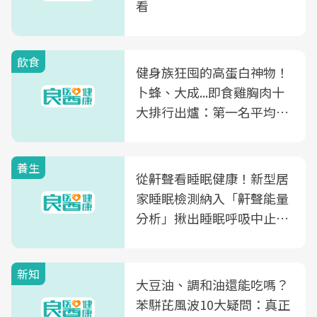
看
飲食
健身族狂囤的高蛋白神物！
卜蜂、大成...即食雞胸肉十
大排行出爐：第一名平均一
片不到50元
養生
從鼾聲看睡眠健康！新型居
家睡眠檢測納入「鼾聲能量
分析」揪出睡眠呼吸中止症
風險
新知
大豆油、調和油還能吃嗎？
苯駢芘風波10大疑問：真正