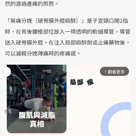
然的渡過產痛的煎熬。
「無痛分娩（硬脊膜外腔麻醉）」是子宮頸口開2指
時，在背後腰椎部位放入一條透明的軟細導管，導管
送入硬脊膜外腔，在注入局部麻醉劑或止痛藥物後，
可以減輕分娩陣痛時的疼痛感。
觀看更多
arrow_forward_ios