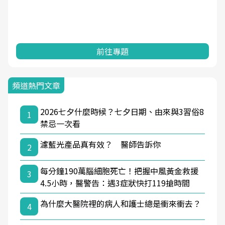
前往專題
頻道熱門文章
2026七夕什麼時候？七夕日期、由來與3習俗8
1
禁忌一次看
濾藍光產品真有效？ 醫師告訴你
2
每分鐘190萬腦細胞死亡！把握中風黃金救援
3
4.5小時，醫警告：遇3症狀快打119搶時間
為什麼大醫院裡的病人和護士總是衝來衝去？
4