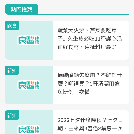
熱門推薦
飲食
菠菜大火炒、芹菜要吃葉
子....久坐族必吃11種護心活
血好食材，這樣料理最好
新知
過碳酸鈉怎麼用？不能洗什
麼？哪裡買？5種清潔用途
與比例一次懂
新知
2026七夕什麼時候？七夕日
期、由來與3習俗8禁忌一次