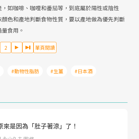
產，如咖啡、咖哩和番茄等，到底屬於陽性或陰性
依顏色和產地判斷食物性質，要以產地做為優先判斷
過量食用。
2
單頁閱讀
#動物性脂肪
#生薑
#日本酒
原來是因為「肚子著涼」了！
| 永山久夫/監修