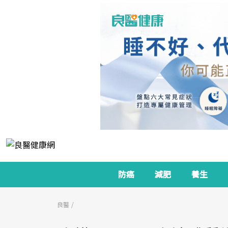
防癌
減肥
養生
良醫