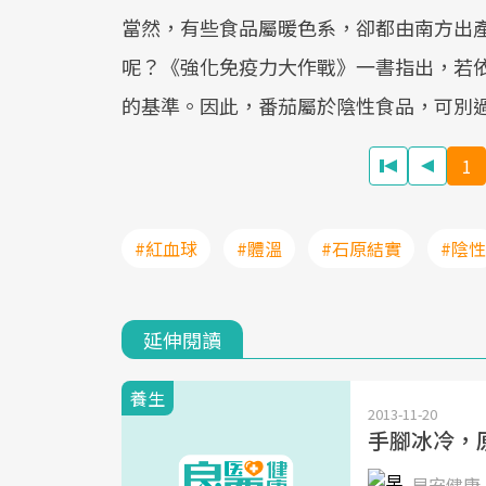
當然，有些食品屬暖色系，卻都由南方出
呢？《強化免疫力大作戰》一書指出，若
的基準。因此，番茄屬於陰性食品，可別
1
#紅血球
#體溫
#石原結實
#陰性
延伸閱讀
養生
2013-11-20
手腳冰冷，
早安健康 