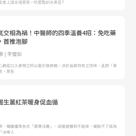
氣交相為禍！中醫師的四季溫養4招：免吃藥
，首推泡腳
 | 李璧如
心病從口入食物之所以能引發疾病，決於由其特有之性味，此即「食
性，某些
喝生薑紅茶暖身促血循
袋、電暖爐等各式「禦寒法寶」，卻還是暖和不起來，擺脫不了成為
「冰棒人