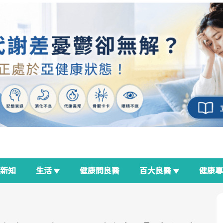
新知
生活
健康問良醫
百大良醫
健康
良醫生活祭
我與健康韌性的距離