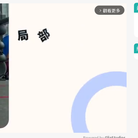
觀看更多
arrow_forward_ios
Powered by 
GliaStudios