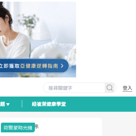
登入
專題
紐崔萊健康學堂
荷爾蒙時光機
2025健檢