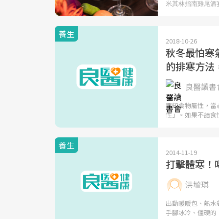
養生
2018-10-26
秋冬最怕寒
的排寒方法
良醫讀書會
要知食物屬性，當
性」。如果不諳食
養生
2014-11-19
打擊體寒！
洪毓琪
出動暖暖包、熱水
手腳冰冷、僵硬的