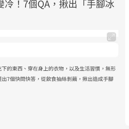
冷！7個QA，揪出「手腳冰
面對超高齡社會的浪潮，台灣正在快速
2025年，就到良醫生活祭體驗「一站式
良醫健康網從「換季的身體變化」出
邁向「健康照護」的新時代。隨著國家
健康新生活」，從講座、體驗到運動，
發，透過醫學觀點與日常感受的對話，
吃下的東西、穿在身上的衣物，以及生活習慣，無形
政策如「健康台灣推動委員會」與「長
全面啟動你的健康革命！
建立對亞健康的認知，進而引導實際的
提出7個快問快答，從飲食抽絲剝繭，揪出造成手腳
照3.0」的推進，「預防醫學」已成全民
改善行動。
關注的核心議題。然而，健檢不只是醫
療院所的服務，更是民眾了解自身健康
狀況、啟動健康管理的重要起點。
前往專題
前往專題
前往專題