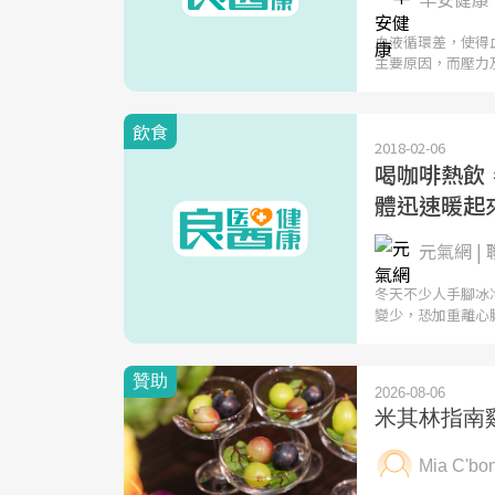
血液循環差，使得
主要原因，而壓力
飲食
2018-02-06
喝咖啡熱飲
體迅速暖起
元氣網 |
冬天不少人手腳冰
變少，恐加重離心