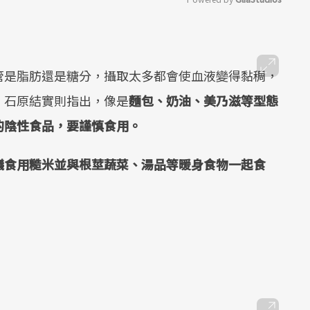
Mute
管是脂肪還是糖分，攝取太多都會使血液變得黏稠，
。石原結實則指出，像是
麵包、奶油、美乃滋等型態
的陰性食品，要謹慎食用。
議食用糙米並與根莖蔬菜、湯品等暖身食物一起食