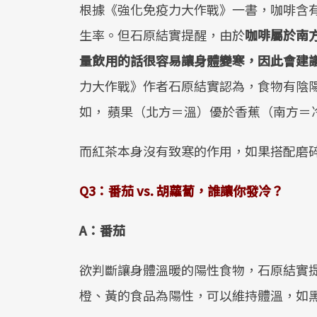
根據《強化免疫力大作戰》一書，咖啡含
生率。但石原結實提醒，由於
咖啡屬於南
量飲用的話很容易讓身體變寒，因此會建
力大作戰》作者石原結實認為，食物有陰
如， 蘋果（北方＝溫）優於香蕉（南方＝
而紅茶本身沒有致寒的作用，如果搭配磨
Q3
：番茄
vs.
胡蘿蔔，誰讓你發冷？
A
：番茄
欲判斷讓身體溫暖的陽性食物，石原結實
橙、黃的食品為陽性，可以維持體溫，如