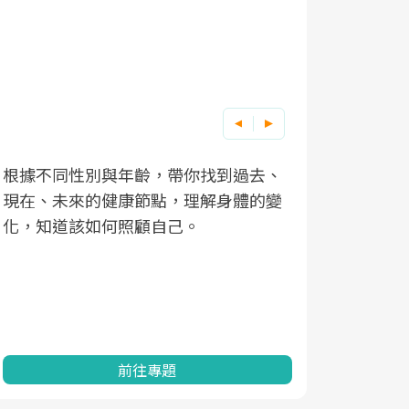
根據不同性別與年齡，帶你找到過去、
因應超高齡
現在、未來的健康節點，理解身體的變
「2025
化，知道該如何照顧自己。
康促進為目
民眾健康的
查、數據分
一起成為台
前往專題