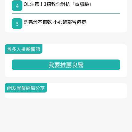
OL注意！3招教你對抗「電腦臉」
4
洗完澡不擦乾 小心背部冒痘痘
5
最多人推薦醫師
我要推薦良醫
網友就醫經驗分享