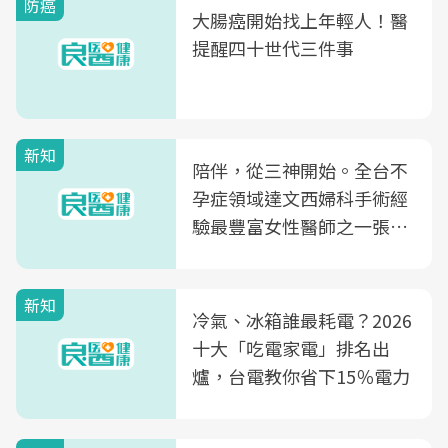
防癌
大腸癌開始找上年輕人！醫
提醒四十世代三件事
新知
陪伴，從三神開始。全台不
孕症領域達文西婦科手術經
驗最豐富女性醫師之一張永
玲領軍，打造全台首創「生
殖銀行概念形象館」，攜手
新知
光田醫院建構360度女性健
冷氣、冰箱誰最耗電？2026
康照護生態圈
十大「吃電家電」排名出
爐，台電教你省下15％電力