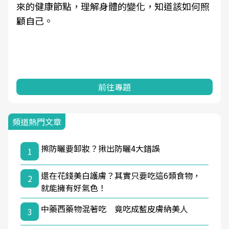
來的健康節點，理解身體的變化，知道該如何照
顧自己。
前往專題
頻道熱門文章
擦防曬要卸妝？揪出防曬4大錯誤
1
還在花錢美白護膚？其實只要吃這6類食物，
2
就能擁有好氣色！
中藥西藥物混著吃 竟吃成藍皮膚納美人
3