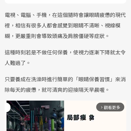
電視、電腦、手機，在這個隨時會讓眼睛疲憊的現代
裡，相信有很多人都會感覺到眼睛不清晰、視線模
糊，更嚴重則會導致頭痛及肩膀僵硬等症狀。
這種時刻若是不做任何保養，使視力逐漸下降就太令
人難過了。
只要養成在洗澡時進行簡單的「眼睛保養習慣」來消
除每天的疲憊，就可清爽的迎接隔天早晨喔。
觀看更多
arrow_forward_ios