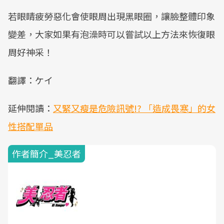
若眼睛疲勞惡化會使眼周出現黑眼圈，讓臉整體印象
變差，大家如果有泡澡時可以嘗試以上方法來恢復眼
周好神采！
翻譯：ケイ
延伸閱讀：
又緊又瘦是危險訊號!? 「造成畏寒」的女
性搭配單品
作者簡介_美忍者