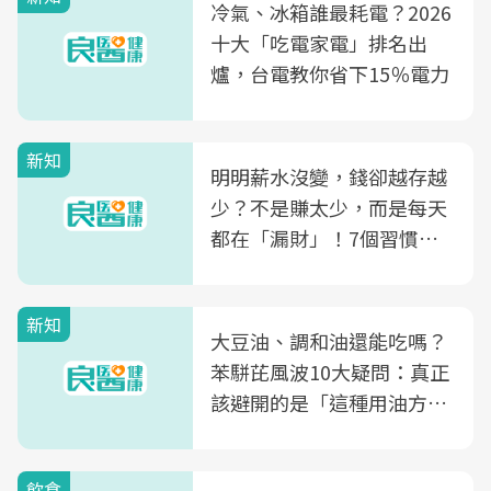
冷氣、冰箱誰最耗電？2026
十大「吃電家電」排名出
爐，台電教你省下15％電力
新知
明明薪水沒變，錢卻越存越
少？不是賺太少，而是每天
都在「漏財」！7個習慣一
次看
新知
大豆油、調和油還能吃嗎？
苯駢芘風波10大疑問：真正
該避開的是「這種用油方
式」
飲食