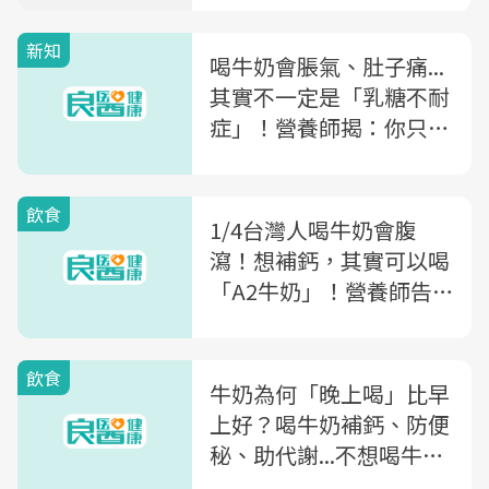
新知
喝牛奶會脹氣、肚子痛...
其實不一定是「乳糖不耐
症」！營養師揭：你只是
對「這個」過敏
飲食
1/4台灣人喝牛奶會腹
瀉！想補鈣，其實可以喝
「A2牛奶」！營養師告
訴你A2牛奶與一般牛奶
的差異
飲食
牛奶為何「晚上喝」比早
上好？喝牛奶補鈣、防便
秘、助代謝...不想喝牛
奶，教你用「5類食物」