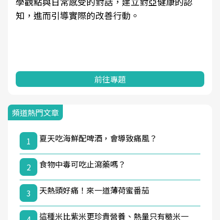
學觀點與日常感受的對話，建立對亞健康的認
知，進而引導實際的改善行動。
前往專題
頻道熱門文章
夏天吃海鮮配啤酒，會導致痛風？
1
食物中毒可吃止瀉藥嗎？
2
天熱頭好痛！來一道薄荷蜜番茄
3
這種米比紫米更珍貴營養、熱量只有糙米一
4