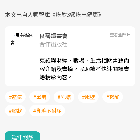
本文出自人類智庫《吃對3餐吃出健康》
查看全部
良醫讀書會
合作出版社
蒐羅與財經、職場、生活相關書籍內
容介紹及書摘，協助讀者快速閱讀書
籍精彩內容。
#產氣
#單醣
#乳糖
#腸壁
#鞣酸
#膠狀
#乳糖不耐症
延伸閱讀