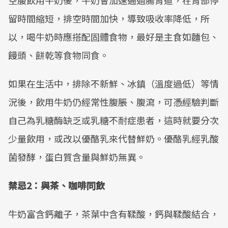
空腹飲用牛奶後，牛奶會加速通過腸胃道，在胃部停
Mute
留時間縮短，排空時間加快，導致吸收率降低，所
以，喝牛奶時應搭配固體食物，最好是主食如麵包、
饅頭、餅乾等食物同食。
如果在生活中，排除不新鮮、冰鎮（溫度過低）等情
況後，飲用牛奶仍經常性腹脹、腹瀉，可憑經驗判斷
自己為乳糖酶缺乏或乳糖不耐症患者，這時就要分次
少量飲用，或改以優酪乳來代替鮮奶。優酪乳經乳酸
菌發酵，蛋白質含量與鮮奶無異。
禁忌2：與茶、咖啡同飲
牛奶富含鈣離子，茶葉中含有鞣酸，鈣與鞣酸結合，