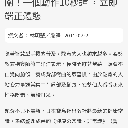
關！一個動作10秒鐘 ，立即
端正體態
撰文者：
林明慧／編譯
2015-02-21
隨著智慧型手機的普及，駝背的人也越來越多。姿勢
教育指導師篠田洋江表示，長時間盯著螢幕，頭會不
自覺向前傾，養成背部彎曲的壞習慣。由於駝背的人
站姿力量通常集中在肩部及腳跟，使整個人看看起來
性格陰鬱、無精打采。
駝背不只不美觀，日本寶島社出版社將最新的健康常
識，集結整理成書的《健康の常識・非常識》（暫